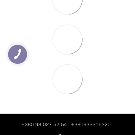
+380 98 027 52 54
+380933316320