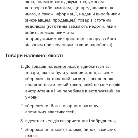
актів, нормативних документів, умовам
договорів або вимогам, що пред’являють до
нього, а також інформації, наданій виробником
(виконавцем, продавцем) товар з істотним
недоліком (
істотним
вважають недолік, який
робить неможливим або
неприпустимим використання товару за його
цільовим призначенням, з вини виробника).
Товари належної якості
До товарів належної якості
відносяться всі
товари, які: не були у використанні, а також
збережені їх товарний вигляд. Поверненню
підлягає тільки новий товар, який не має слідів
використання і не перебував в експлуатації, за
умови:
збереження його товарного вигляду і
споживчих властивостей;
відсутність слідів використання і забруднень;
збереження пломб, ярликів, бирок, захисних
плівок;