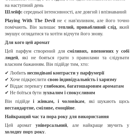
на наступний день
Шлейф:
середньої інтенсивності, але довгий і впізнаваний
Playing With The Devil
не є нав'язливим, але його точно
помічають. Він залишає
теплий, привабливий слід
, який
змушує оглядатися та хотіти відчути його знову.
Для кого цей аромат
Цей парфум створений для
сміливих, впевнених у собі
людей
, які не бояться грати з правилами та слідувати
власним бажанням. Він підійде тим, хто:
✔
Любить
несподівані контрасти у парфумерії
✔
Хоче підкреслити
свою індивідуальність і харизму
✔
Віддає перевагу
глибоким, багатошаровим ароматам
✔
Не боїться бути
зухвалим і спокусливим
Він підійде
і жінкам, і чоловікам
, які шукають щось
нестандартне, сміливе, емоційне
.
Найкращий час та пора року для використання
Цей аромат
універсальний
, але найкраще звучить у
холодну пору року
.