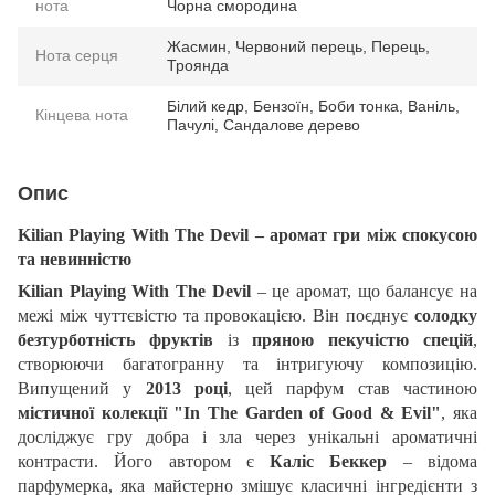
нота
Чорна смородина
Жасмин, Червоний перець, Перець,
Нота серця
Троянда
Білий кедр, Бензоїн, Боби тонка, Ваніль,
Кінцева нота
Пачулі, Сандалове дерево
Опис
Kilian Playing With The Devil – аромат гри між спокусою
та невинністю
Kilian Playing With The Devil
– це аромат, що балансує на
межі між чуттєвістю та провокацією. Він поєднує
солодку
безтурботність фруктів
із
пряною пекучістю спецій
,
створюючи багатогранну та інтригуючу композицію.
Випущений у
2013 році
, цей парфум став частиною
містичної колекції "In The Garden of Good & Evil"
, яка
досліджує гру добра і зла через унікальні ароматичні
контрасти. Його автором є
Каліс Беккер
– відома
парфумерка, яка майстерно змішує класичні інгредієнти з