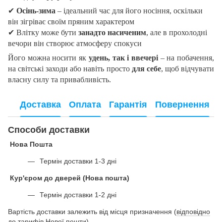
✔
Осінь-зима
– ідеальний час для його носіння, оскільки
він зігріває своїм пряним характером
✔
Влітку може бути
занадто насиченим
, але в прохолодні
вечори він створює атмосферу спокуси
Його можна носити як
удень, так і ввечері
– на побачення,
на світські заходи або навіть просто
для себе
, щоб відчувати
власну силу та привабливість.
Доставка
Оплата
Гарантія
Повернення
Способи доставки
Нова Пошта
Термін доставки 1-3 дні
Кур'єром до дверей (Нова пошта)
Термін доставки 1-2 дні
Вартість доставки залежить від місця призначення (
відповідно
до тарифів Нової пошти
).