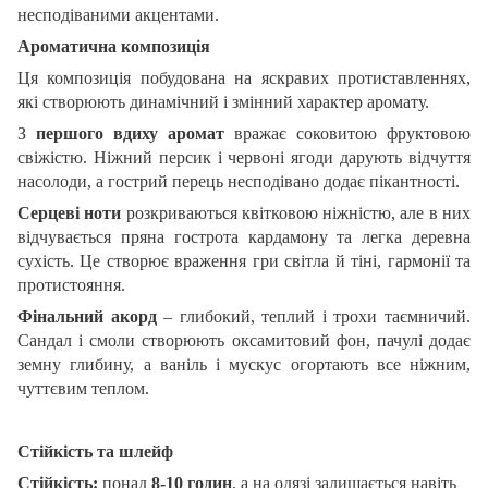
несподіваними акцентами.
Ароматична композиція
Ця композиція побудована на яскравих протиставленнях,
які створюють динамічний і змінний характер аромату.
З
першого вдиху
аромат
вражає соковитою фруктовою
свіжістю. Ніжний персик і червоні ягоди дарують відчуття
насолоди, а гострий перець несподівано додає пікантності.
Серцеві ноти
розкриваються квітковою ніжністю, але в них
відчувається пряна гострота кардамону та легка деревна
сухість. Це створює враження гри світла й тіні, гармонії та
протистояння.
Фінальний акорд
– глибокий, теплий і трохи таємничий.
Сандал і смоли створюють оксамитовий фон, пачулі додає
земну глибину, а ваніль і мускус огортають все ніжним,
чуттєвим теплом.
Стійкість та шлейф
Стійкість:
понад
8-10 годин
, а на одязі залишається навіть