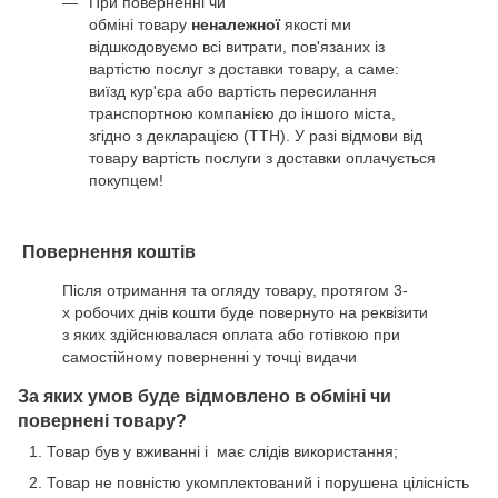
При поверненні чи
обміні товару
неналежної
якості ми
відшкодовуємо всі витрати, пов'язаних із
вартістю послуг з доставки товару, а саме:
виїзд кур'єра або вартість пересилання
транспортною компанією до іншого міста,
згідно з декларацією (ТТН). У разі відмови від
товару вартість послуги з доставки оплачується
покупцем!
Повернення коштів
Після отримання та огляду товару, протягом 3-
х робочих днів кошти буде повернуто на реквізити
з яких здійснювалася оплата або готівкою при
самостійному поверненні у точці видачи
За яких умов буде відмовлено в обміні чи
повернені товару?
Товар був у вживанні і має слідів використання;
Товар не повністю укомплектований і порушена цілісність