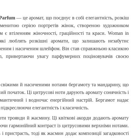
 Parfum
— це аромат, що поєднує в собі елегантність, розкіш
аменитою серією портретів жінок, створеною художником
 є втіленням жіночності, граційності та краси.
Woman
in
кі люблять розкішні аромати, що залишають незабутнє
ченим і насиченим шлейфом. Він став справжньою класикою
n
, привертаючи увагу парфумерних поціновувачів своєю
свіжими й насиченими нотами бергамоту та мандарину, що
ий початок. Ці цитрусові ноти дарують аромату сонячність і
мантичний і водночас енергійний настрій. Бергамот надає
 підкреслюючи елегантність і класичність.
ти троянди й жасмину. Ці квіткові акорди додають аромату
юючи гармонійний контраст із цитрусовими верхніми нотами.
 і пристрасть, тоді як жасмин додає композиції загадковості