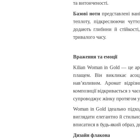
та витонченості.
Базові ноти
представлені вані
теплоту, підкреслюючи чуттє
додають глибини й стійкості
тривалого часу.
Враження та емоції
Kilian
Woman
in
Gold
— це аро
плащем. Він викликає асоц
нав’язливим. Аромат відріз
композиції відкривається з час
супроводжує жінку протягом ус
Woman
in
Gold
ідеально підхо
виглядати елегантно й стильн
вписатися в будь-який образ, 
Дизайн флакона