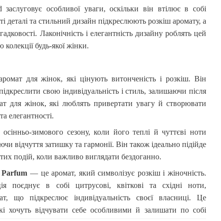
d
заслуговує особливої уваги, оскільки він втілює в собі
ті деталі та стильний дизайн підкреслюють розкіш аромату, а
гадковості. Лаконічність і елегантність дизайну роблять цей
колекції будь-якої жінки.
омат для жінок, які цінують витонченість і розкіш. Він
 підкреслити свою індивідуальність і стиль, залишаючи після
мат для жінок, які люблять привертати увагу й створювати
та елегантності.
 осінньо-зимового сезону, коли його теплі й чуттєві ноти
чи відчуття затишку та гармонії. Він також ідеально підійде
стих подій, коли важливо виглядати бездоганно.
Parfum
— це аромат, який символізує розкіш і жіночність.
ія поєднує в собі цитрусові, квіткові та східні ноти,
т, що підкреслює індивідуальність своєї власниці. Це
які хочуть відчувати себе особливими й залишати по собі