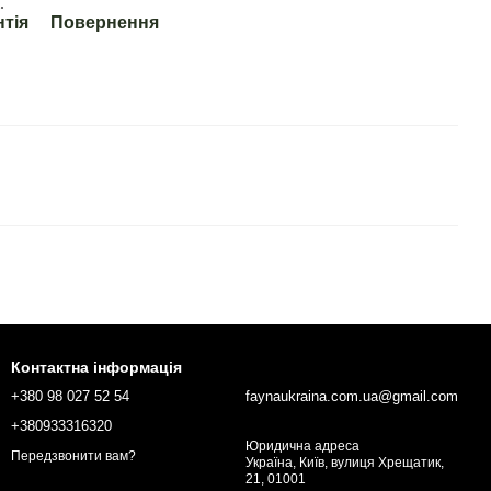
.
нтія
Повернення
Контактна інформація
+380 98 027 52 54
faynaukraina.com.ua@gmail.com
+380933316320
Юридична адреса
Передзвонити вам?
Україна, Київ, вулиця Хрещатик,
21, 01001