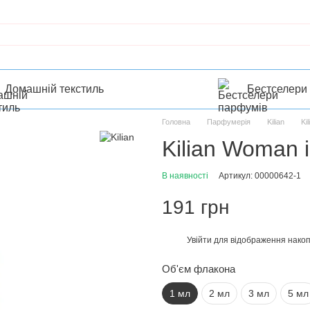
Домашній текстиль
Бестселери
Головна
Парфумерія
Kilian
Kil
Kilian Woman 
В наявності
Артикул: 00000642-1
191 грн
Увійти
для відображення накоп
%
Об'єм флакона
1 мл
2 мл
3 мл
5 мл