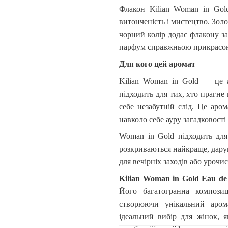
Флакон
Kilian
Woman
in
Gol
витонченість і мистецтво. Золо
чорний колір додає флакону за
парфум справжньою прикрасою 
Для кого цей аромат
Kilian
Woman
in
Gold
— це ар
підходить для тих, хто прагне
себе незабутній слід. Це аро
навколо себе ауру загадковості 
Woman
in
Gold
підходить для
розкриваються найкраще, дарую
для вечірніх заходів або урочи
Kilian
Woman
in
Gold
Eau
de
Його багатогранна композиц
створюючи унікальний арома
ідеальний вибір для жінок, 