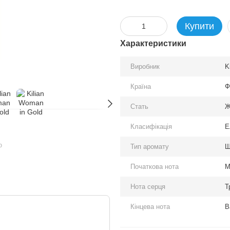
Купити
Характеристики
Виробник
K
Країна
Ф
Стать
Ж
Класифікація
Е
ю
Тип аромату
Ш
Початкова нота
М
Нота серця
Т
Кінцева нота
В