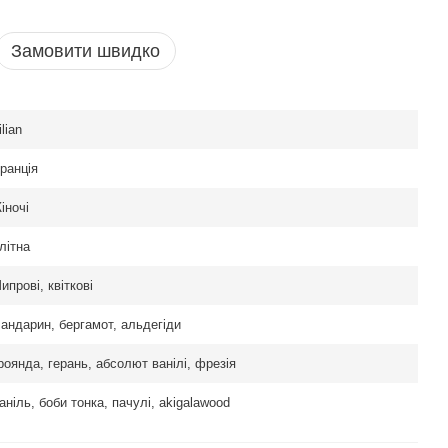
Замовити швидко
ilian
ранція
іночі
літна
ипрові, квіткові
андарин, бергамот, альдегіди
роянда, герань, абсолют ванілі, фрезія
аніль, боби тонка, пачулі, akigalawood