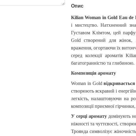
Опис
Kilian Woman in Gold Eau de
і мистецтво. Натхненний зн
Густавом Клімтом, цей парфум
Gold
створений для жінок, я
враження, огортаючи їх витон
серед колекції ароматів
Kilia
багатогранністю та глибиною.
Композиція аромату
Woman
in
Gold
відкривається
створюють яскравий і енергійн
легкість, налаштовуючи на ро
композиції приємної гірчинки,
У серці аромату
домінують но
ніжності та чуттєвості, створ
Троянда символізує жіночність