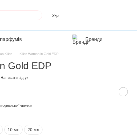
Укр
 парфумів
Бренди
ian Kilian
Kilian Woman in Gold EDP
in Gold EDP
Написати відгук
ичувальної знижки
10 мл
20 мл