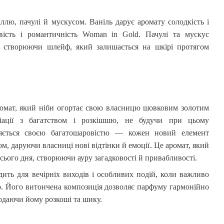
ллю, пачулі й мускусом. Ваніль дарує аромату солодкість і
вість і романтичність
Woman
in
Gold
. Пачулі та мускус
, створюючи шлейф, який залишається на шкірі протягом
мат, який ніби огортає свою власницю шовковим золотим
іації з багатством і розкішшю, не будучи при цьому
няється своєю багатошаровістю — кожен новий елемент
ом, даруючи власниці нові відтінки й емоції. Це аромат, який
ього дня, створюючи ауру загадковості й привабливості.
дить для вечірніх виходів і особливих подій, коли важливо
о. Його витончена композиція дозволяє парфуму гармонійно
додаючи йому розкоші та шику.