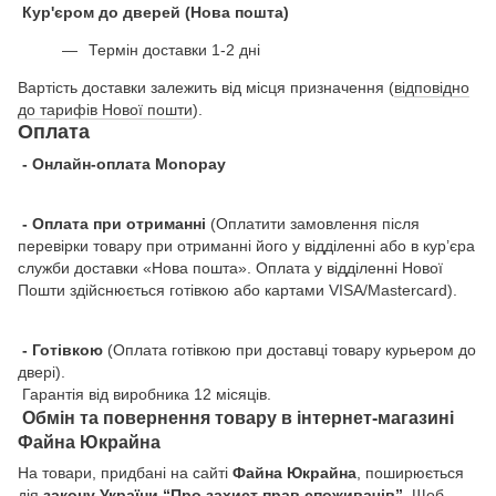
Кур'єром до дверей (Нова пошта)
Термін доставки 1-2 дні
Вартість доставки залежить від місця призначення (
відповідно
до тарифів Нової пошти
).
Оплата
- Онлайн-оплата Monopay
- Оплата при отриманні
(Оплатити замовлення після
перевірки товару при отриманні його у відділенні або в кур’єра
служби доставки «Нова пошта». Оплата у відділенні Нової
Пошти здійснюється готівкою або картами VISA/Mastercard).
- Готівкою
(Оплата готівкою при доставці товару курьером до
двері).
Гарантія від виробника 12 місяців.
Обмін та повернення товару в інтернет-магазині
Файна Юкрайна
На товари, придбані на сайті
Файна Юкрайна
, поширюється
дія
закону України “Про захист прав споживачів”
. Щоб