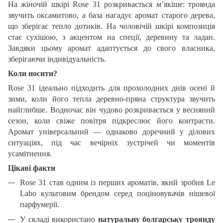
На жіночій шкірі Rose 31 розкривається м’якіше: троянда
звучить оксамитово, а база нагадує аромат старого дерева,
що зберігає тепло дотиків. На чоловічій шкірі композиція
стає сухішою, з акцентом на спеції, деревину та ладан.
Завдяки цьому аромат адаптується до свого власника,
зберігаючи індивідуальність.
Коли носити?
Rose 31 ідеально підходить для прохолодних днів осені й
зими, коли його тепла деревно-пряна структура звучить
найглибше. Водночас він чудово розкривається у весняний
сезон, коли свіже повітря підкреслює його контрасти.
Аромат універсальний — однаково доречний у ділових
ситуаціях, під час вечірніх зустрічей чи моментів
усамітнення.
Цікаві факти
Rose 31 став одним із перших ароматів, який зробив Le
Labo культовим брендом серед поціновувачів нішевої
парфумерії.
У складі використано
натуральну болгарську троянду