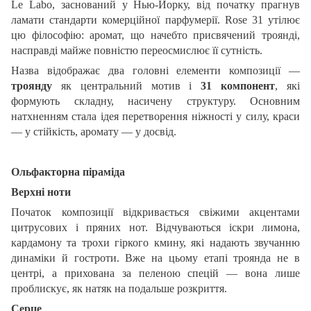
Le Labo, заснований у Нью-Йорку, від початку прагнув
ламати стандарти комерційної парфумерії. Rose 31 утілює
цю філософію: аромат, що начебто присвячений троянді,
насправді майже повністю переосмислює її сутність.
Назва відображає два головні елементи композиції —
троянду
як центральний мотив і
31 компонент
, які
формують складну, насичену структуру. Основним
натхненням стала ідея перетворення ніжності у силу, краси
— у стійкість, аромату — у досвід.
Ольфакторна піраміда
Верхні ноти
Початок композиції відкривається свіжими акцентами
цитрусових і пряних нот. Відчуваються іскри лимона,
кардамону та трохи гіркого кмину, які надають звучанню
динаміки й гостроти. Вже на цьому етапі троянда не в
центрі, а прихована за пеленою спецій — вона лише
проблискує, як натяк на подальше розкриття.
Серце