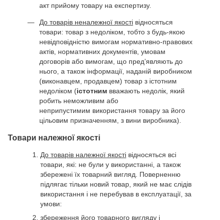
акт прийому товару на експертизу.
До товарів неналежної якості
відносяться
товари: товар з недоліком, тобто з будь-якою
невідповідністю вимогам нормативно-правових
актів, нормативних документів, умовам
договорів або вимогам, що пред’являють до
нього, а також інформації, наданій виробником
(виконавцем, продавцем) товар з істотним
недоліком (
істотним
вважають недолік, який
робить неможливим або
неприпустимим використання товару за його
цільовим призначенням, з вини виробника).
Товари належної якості
До товарів належної якості
відносяться всі
товари, які: не були у використанні, а також
збережені їх товарний вигляд. Поверненню
підлягає тільки новий товар, який не має слідів
використання і не перебував в експлуатації, за
умови:
збереження його товарного вигляду і