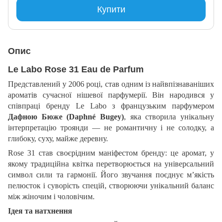
Купити
Опис
Le Labo Rose 31 Eau de Parfum
Представлений у 2006 році, став одним із найвпізнаваніших
ароматів сучасної нішевої парфумерії. Він народився у
співпраці бренду Le Labo з французьким парфумером
Дафною Бюже (Daphné Bugey)
, яка створила унікальну
інтерпретацію троянди — не романтичну і не солодку, а
глибоку, суху, майже деревну.
Rose 31 став своєрідним маніфестом бренду: це аромат, у
якому традиційна квітка перетворюється на універсальний
символ сили та гармонії. Його звучання поєднує м’якість
пелюсток і суворість спецій, створюючи унікальний баланс
між жіночим і чоловічим.
Ідея та натхнення