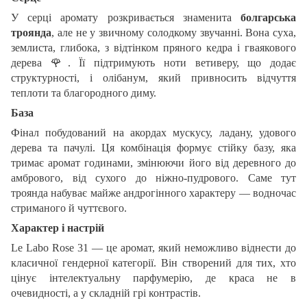
У серці аромату розкривається знаменита
болгарська
троянда
, але не у звичному солодкому звучанні. Вона суха,
землиста, глибока, з відтінком пряного кедра і гваякового
дерева
🌹
. Її підтримують ноти ветиверу, що додає
структурності, і олібанум, який привносить відчуття
теплоти та благородного диму.
База
Фінал побудований на акордах мускусу, ладану, удового
дерева та пачулі. Ця комбінація формує стійку базу, яка
тримає аромат годинами, змінюючи його від деревного до
амбрового, від сухого до ніжно-пудрового. Саме тут
троянда набуває майже андрогінного характеру — водночас
стриманого й чуттєвого.
Характер і настрій
Le Labo Rose 31 — це аромат, який неможливо віднести до
класичної гендерної категорії. Він створений для тих, хто
цінує інтелектуальну парфумерію, де краса не в
очевидності, а у складній грі контрастів.