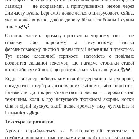
лаванди — не яскравими, а приглушеними, немов через
димчасту вуаль. Бергамот додає легкого цитрусового сяйва,
яке швидко вщухає, даючи дорогу більш глибоким і сухим
тонам
🌿🍃
.
Основна частина аромату присвячена чорному чаю — не
свіжому або паровому, а висушеному, злегка
ферментованому листю з димчастим і деревним підтекстом.
Тут немає класичної терпкості, натомість є повільне
розкриття складної текстури, що нагадує сторінки старої
книги або сухий лист, що розсипається між пальцями
📚🍁
.
Кедр і ветивер роблять композицію деревною та суворою,
нагадуючи інтер’єри антикварних кабінетів або бібліотек.
Близькість до шкіри з’являється з часом — аромат стає
темнішим, коли в гру вступають тютюнові акорди, нотки
сіна й сірий мускус, який надає аромату тиху чуттєвість й
інтимність
🪵🌫
️.
Текстура та розвиток
Аромат сприймається як багатошаровий текстиль: з
грубими, волокнистими нитками у верхніх нотах і м’якими,