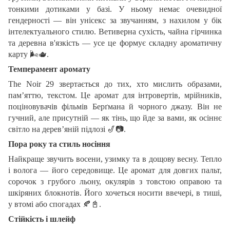
тонкими дотиками у базі. У ньому немає очевидної
гендерності — він унісекс за звучанням, з нахилом у бік
інтелектуального стилю. Ветиверна сухість, чайна гірчинка
та деревна в'язкість — усе це формує складну ароматичну
карту
🌬
🫖
.
Темперамент аромату
The Noir 29 звертається до тих, хто мислить образами,
пам’яттю, текстом. Це аромат для інтровертів, мрійників,
поціновувачів фільмів Берґмана й чорного джазу. Він не
гучний, але присутній — як тінь, що йде за вами, як осіннє
світло на дерев’яній підлозі
🎷📷
.
Пора року та стиль носіння
Найкраще звучить восени, узимку та в дощову весну. Тепло
і волога — його середовище. Це аромат для довгих пальт,
сорочок з грубого льону, окулярів з товстою оправою та
шкіряних блокнотів. Його хочеться носити ввечері, в тиші,
у втомі або спогадах
🍂📓
.
Стійкість і шлейф