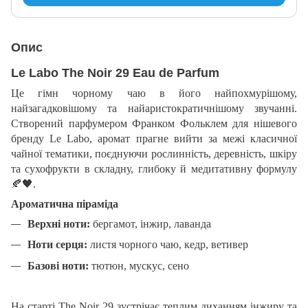
Опис
Le Labo The Noir 29 Eau de Parfum
Це гімн чорному чаю в його найпохмурішому,
найзагадковішому та найаристократичнішому звучанні.
Створений парфумером Франком Фольклем для нішевого
бренду Le Labo, аромат прагне вийти за межі класичної
чайної тематики, поєднуючи рослинність, деревність, шкіру
та сухофрукти в складну, глибоку й медитативну формулу
🍂🖤
.
Ароматична піраміда
Верхні ноти:
бергамот, інжир, лаванда
Ноти серця:
листя чорного чаю, кедр, ветивер
Базові ноти:
тютюн, мускус, сено
На старті The Noir 29 зустрічає теплим диханням інжиру та