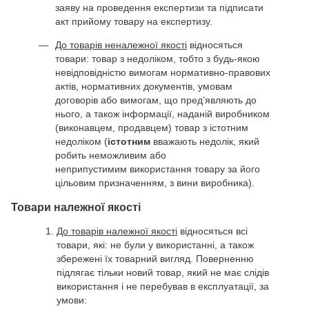
заяву на проведення експертизи та підписати
акт прийому товару на експертизу.
До товарів неналежної якості
відносяться
товари: товар з недоліком, тобто з будь-якою
невідповідністю вимогам нормативно-правових
актів, нормативних документів, умовам
договорів або вимогам, що пред’являють до
нього, а також інформації, наданій виробником
(виконавцем, продавцем) товар з істотним
недоліком (
істотним
вважають недолік, який
робить неможливим або
неприпустимим використання товару за його
цільовим призначенням, з вини виробника).
Товари належної якості
До товарів належної якості
відносяться всі
товари, які: не були у використанні, а також
збережені їх товарний вигляд. Поверненню
підлягає тільки новий товар, який не має слідів
використання і не перебував в експлуатації, за
умови: