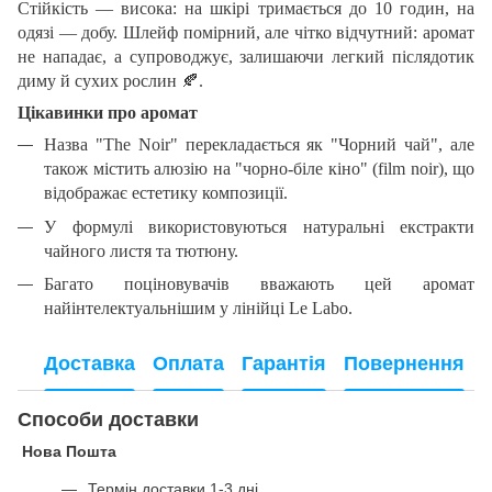
Стійкість — висока: на шкірі тримається до 10 годин, на
одязі — добу. Шлейф помірний, але чітко відчутний: аромат
не нападає, а супроводжує, залишаючи легкий післядотик
диму й сухих рослин
🍂
.
Цікавинки про аромат
Назва "The Noir" перекладається як "Чорний чай", але
також містить алюзію на "чорно-біле кіно" (film noir), що
відображає естетику композиції.
У формулі використовуються натуральні екстракти
чайного листя та тютюну.
Багато поціновувачів вважають цей аромат
найінтелектуальнішим у лінійці Le Labo.
Доставка
Оплата
Гарантія
Повернення
Способи доставки
Нова Пошта
Термін доставки 1-3 дні