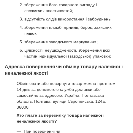
збереження його товарного вигляду і
споживчих властивостей;
відсутність слідів використання і забруднень;
збереження пломб, ярликів, бирок, захисних
плівок;
збереження заводського маркування;
цілісності, неушкодженості, збереження всіх
частин індивідуальної (заводської) упаковки;
Адресса повернення чи обміну товару належної і
неналежної якості
Обмінювати або повернути товар можна протягом
14 днів за допомогою служби доставки або
самостійно за адресою: Україна, Полтавська
область, Полтава, вулиця Європейська, 124а.
36000
Хто плате за пересилку товара належної і
неналежної якості?
При поверненні чи