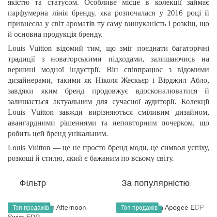
якістю та статусом. Особливе місце в колекції займає
парфумерна лінія бренду, яка розпочалася у 2016 році й
привнесла у світ ароматів ту саму вишуканість і розкіш, що
й основна продукція бренду.
Louis
Vuitton
відомий тим, що зміг поєднати багаторічні
традиції з новаторськими підходами, залишаючись на
вершині модної індустрії. Він співпрацює з відомими
дизайнерами, такими як Ніколя Жескьєр і Вірджил Абло,
завдяки яким бренд продовжує вдосконалюватися й
залишається актуальним для сучасної аудиторії. Колекції
Louis
Vuitton
завжди вирізняються сміливим дизайном,
авангардними рішеннями та неповторним почерком, що
робить цей бренд унікальним.
Louis
Vuitton
— це не просто бренд моди, це символ успіху,
розкоші й стилю, який є бажаним по всьому світу.
Фільтр
За популярністю
Топ продажів
Топ продажів