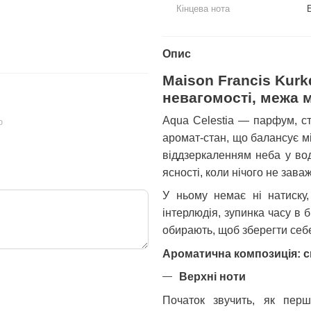
153 грн
820 грн
Кінцева нота
924 грн
973 грн
Купи
Опис
Maison Francis Kurk
невагомості, межа м
Aqua Celestia — парфум, ст
ю
аромат-стан, що балансує мі
віддзеркаленням неба у вод
ясності, коли нічого не заваж
У ньому немає ні натиску,
інтерлюдія, зупинка часу в 
обирають, щоб зберегти себе
Ароматична композиція: с
Верхні ноти
Початок звучить, як пер