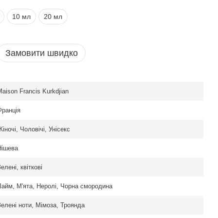
10 мл
20 мл
Замовити швидко
Maison Francis Kurkdjian
Франція
іночі, Чоловічі, Унісекс
Нішева
елені, квіткові
Лайм, М'ята, Неролі, Чорна смородина
 Reflection Eau de
Зелені ноти, Мімоза, Троянда