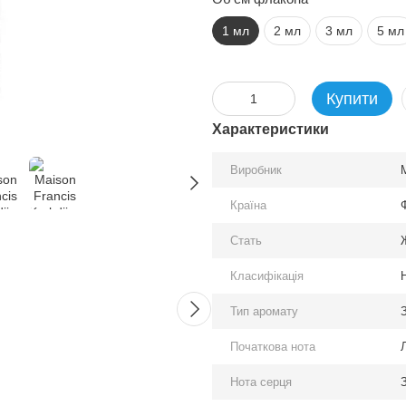
1 мл
2 мл
3 мл
5 мл
Купити
Характеристики
Виробник
Країна
Разом дешевше
Стать
Ж
Класифікація
Тип аромату
З
Початкова нота
Maison Francis Kurkdjian
Amouage
Нота серця
Aqua Celestia EDT
Parfum