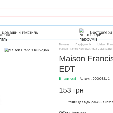
Домашній текстиль
Бестселери
Головна
Парфумерія
Maison Franc
Maison Francis Kurkdjian Aqua Celestia ED
Maison Francis
EDT
В наявності
Артикул: 00000321-1
153 грн
Увійти
для відображення накоп
%
Об'єм флакона