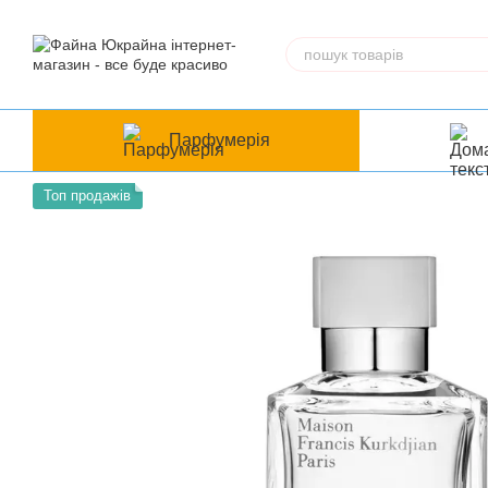
Перейти до основного контенту
Парфумерія
Топ продажів