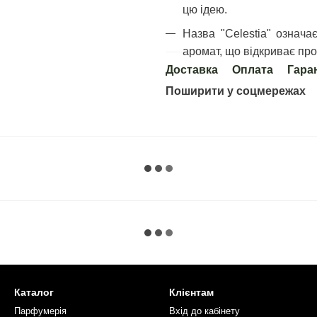
цю ідею.
Назва "Celestia" означа
аромат, що відкриває про
Доставка
Оплата
Гара
Поширити у соцмережах
Каталог
Клієнтам
Парфумерія
Вхід до кабінету