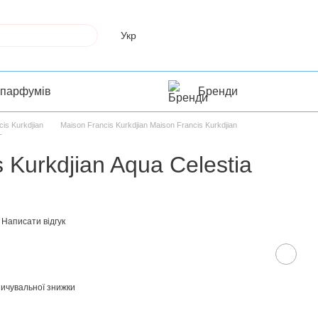
Укр
 парфумів
Бренди
is Kurkdjian
Maison Francis Kurkdjian Maison Francis Kurkdjian
T
 Kurkdjian Aqua Celestia
Написати відгук
ичувальної знижки