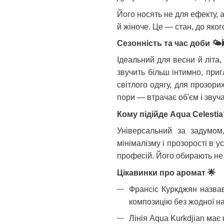
Його носять не для ефекту, а 
й жіноче. Це — стан, до яког
Сезонність та час доби
🌤
Ідеальний для весни й літа,
звучить більш інтимно, пр
світлого одягу, для прозори
пори — втрачає об'єм і звуч
Кому підійде Aqua Celestia
Універсальний за задумом
мінімалізму і прозорості в у
професій. Його обирають не т
Цікавинки про аромат
🌟
Франсіс Куркджян назвав
композицію без жодної на
Лінія Aqua Kurkdjian має 