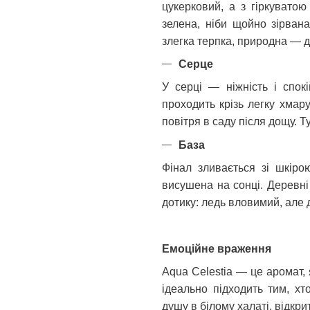
цукерковий, а з гіркуватою
зелена, ніби щойно зірван
злегка терпка, природна — 
Серце
У серці — ніжність і спок
проходить крізь легку хма
повітря в саду після дощу. Т
База
Фінал зливається зі шкіро
висушена на сонці. Деревні
дотику: ледь вловимий, але 
Емоційне враження
Aqua Celestia — це аромат, я
ідеально підходить тим, хто
душу в білому халаті, відкрит