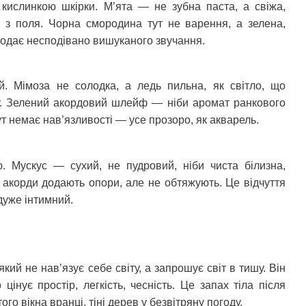
 кислинкою шкірки. М’ята — не зубна паста, а свіжа,
а з поля. Чорна смородина тут не варення, а зелена,
додає несподівано вишуканого звучання.
ій. Мімоза не солодка, а ледь пильна, як світло, що
ру. Зелений акордовий шлейф — ніби аромат ранкового
ут немає нав’язливості — усе прозоро, як акварель.
ю. Мускус — сухий, не пудровий, ніби чиста білизна,
 акорди додають опори, але не обтяжують. Це відчуття
дуже інтимний.
кий не нав’язує себе світу, а запрошує світ в тишу. Він
 цінує простір, легкість, чесність. Це запах тіла після
ого вікна вранці, тіні дерев у безвітряну погоду.