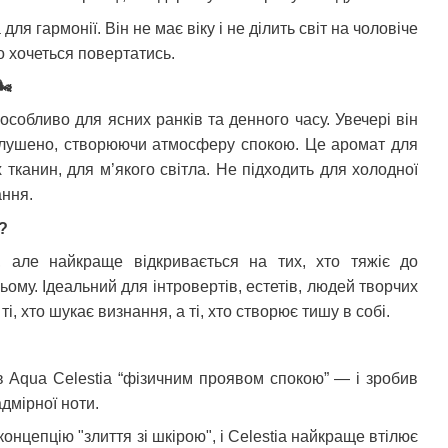
для гармонії. Він не має віку і не ділить світ на чоловіче
о хочеться повертатись.
🌬
 особливо для ясних ранків та денного часу. Увечері він
иглушено, створюючи атмосферу спокою. Це аромат для
х тканин, для м’якого світла. Не підходить для холодної
ання.
?
, але найкраще відкривається на тих, хто тяжіє до
сьому. Ідеальний для інтровертів, естетів, людей творчих
і, хто шукає визнання, а ті, хто створює тишу в собі.
 Aqua Celestia “фізичним проявом спокою” — і зробив
дмірної ноти.
концепцію "злиття зі шкірою", і Celestia найкраще втілює