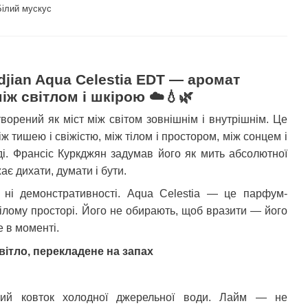
Білий мускус
ти
djian Aqua Celestia EDT — аромат
іж світлом і шкірою ☁️💧🌿
ворений як міст між світом зовнішнім і внутрішнім. Це
ж тишею і свіжістю, між тілом і простором, між сонцем і
і. Франсіс Куркджян задумав його як мить абсолютної
ає дихати, думати і бути.
 ні демонстративності. Aqua Celestia — це парфум-
білому просторі. Його не обирають, щоб вразити — його
 в моменті.
вітло, перекладене на запах
ший ковток холодної джерельної води. Лайм — не