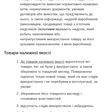
невідповідністю вимогам нормативно-правових
актів, нормативних документів, умовам
договорів або вимогам, що пред’являють до
нього, а також інформації, наданій виробником
(виконавцем, продавцем) товар з істотним
недоліком (
істотним
вважають недолік, який
робить неможливим або
неприпустимим використання товару за його
цільовим призначенням, з вини виробника).
Товари належної якості
До товарів належної якості
відносяться всі
товари, які: не були у використанні, а також
збережені їх товарний вигляд. Поверненню
підлягає тільки новий товар, який не має слідів
використання і не перебував в експлуатації, за
умови:
збереження його товарного вигляду і
споживчих властивостей;
відсутність слідів використання і забруднень;