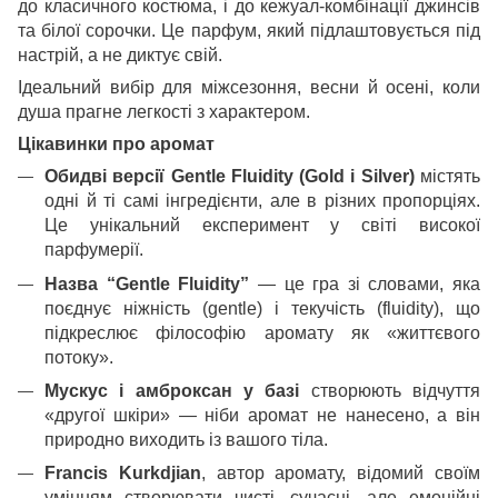
до класичного костюма, і до кежуал-комбінації джинсів
та білої сорочки. Це парфум, який підлаштовується під
настрій, а не диктує свій.
Ідеальний вибір для міжсезоння, весни й осені, коли
душа прагне легкості з характером.
Цікавинки про аромат
Обидві версії Gentle Fluidity (Gold і Silver)
містять
одні й ті самі інгредієнти, але в різних пропорціях.
Це унікальний експеримент у світі високої
парфумерії.
Назва “Gentle Fluidity”
— це гра зі словами, яка
поєднує ніжність (gentle) і текучість (fluidity), що
підкреслює філософію аромату як «життєвого
потоку».
Мускус і амброксан у базі
створюють відчуття
«другої шкіри» — ніби аромат не нанесено, а він
природно виходить із вашого тіла.
Francis Kurkdjian
, автор аромату, відомий своїм
умінням створювати чисті, сучасні, але емоційні