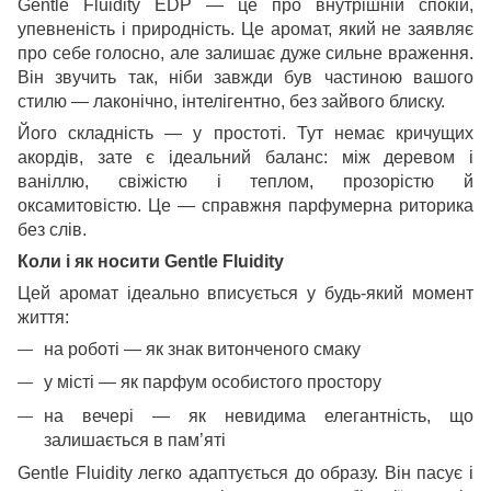
Gentle Fluidity EDP — це про внутрішній спокій,
упевненість і природність. Це аромат, який не заявляє
про себе голосно, але залишає дуже сильне враження.
Він звучить так, ніби завжди був частиною вашого
стилю — лаконічно, інтелігентно, без зайвого блиску.
Його складність — у простоті. Тут немає кричущих
акордів, зате є ідеальний баланс: між деревом і
ваніллю, свіжістю і теплом, прозорістю й
оксамитовістю. Це — справжня парфумерна риторика
без слів.
Коли і як носити Gentle Fluidity
Цей аромат ідеально вписується у будь-який момент
життя:
на роботі — як знак витонченого смаку
у місті — як парфум особистого простору
на вечері — як невидима елегантність, що
залишається в пам’яті
Gentle Fluidity легко адаптується до образу. Він пасує і