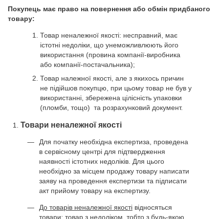
Покупець має право на повернення або обмін придбаного
товару:
Товар неналежної якості: несправний, має
істотні недоліки, що унеможливлюють його
використання (провина компанії-виробника
або компанії-постачальника);
Товар належної якості, але з якихось причин
не підійшов покупцю, при цьому товар не був у
використанні, збережена цілісність упаковки
(пломби, тощо) та розрахунковий документ.
Товари неналежної якості
Для початку необхідна експертиза, проведена
в сервісному центрі для підтвердження
наявності істотних недоліків. Для цього
необхідно за місцем продажу товару написати
заяву на проведення експертизи та підписати
акт прийому товару на експертизу.
До товарів неналежної якості
відносяться
товари: товар з недоліком, тобто з будь-якою