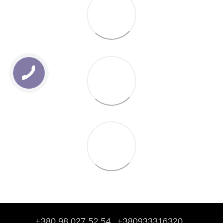
+380 98 027 52 54
+380933316320