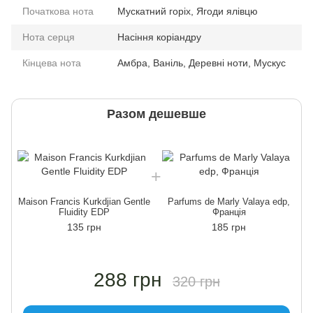
Початкова нота
Мускатний горіх, Ягоди ялівцю
Нота серця
Насіння коріандру
Кінцева нота
Амбра, Ваніль, Деревні ноти, Мускус
Разом дешевше
Maison Francis Kurkdjian Gentle
Parfums de Marly Valaya edp,
M
Fluidity EDP
Франція
135 грн
185 грн
288 грн
320 грн