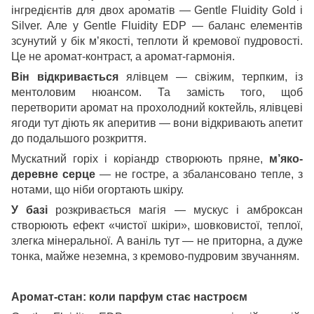
інгредієнтів для двох ароматів — Gentle Fluidity Gold і
Silver. Але у Gentle Fluidity EDP — баланс елементів
зсунутий у бік м’якості, теплоти й кремової пудровості.
Це не аромат-контраст, а аромат-гармонія.
Він відкривається
ялівцем — свіжим, терпким, із
ментоловим нюансом. Та замість того, щоб
перетворити аромат на прохолодний коктейль, ялівцеві
ягоди тут діють як аперитив — вони відкривають апетит
до подальшого розкриття.
Мускатний горіх і коріандр створюють пряне,
м’яко-
деревне серце
— не гостре, а збалансовано тепле, з
нотами, що ніби огортають шкіру.
У базі
розкривається магія — мускус і амброксан
створюють ефект «чистої шкіри», шовковистої, теплої,
злегка мінеральної. А ваніль тут — не приторна, а дуже
тонка, майже неземна, з кремово-пудровим звучанням.
Аромат-стан: коли парфум стає настроєм