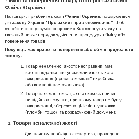
Обмін та повернення товару в інтернет-магазині
Файна Юкрайна
На товари, придбані на сайті
Файна Юкрайна
, поширюється
дія
закону України “Про захист прав споживачів”
. Щоб
запобігти непорозумінню просимо Вас звернути увагу на
вказаний нижче порядок здійснення процедури обміну або
повернення товарів.
Покупець має право на повернення або обмін придбаного
товару:
Товар неналежної якості: несправний, має
істотні недоліки, що унеможливлюють його
використання (провина компанії-виробника
або компанії-постачальника);
Товар належної якості, але з якихось причин
не підійшов покупцю, при цьому товар не був у
використанні, збережена цілісність упаковки
(пломби, тощо) та розрахунковий документ.
Товари неналежної якості
Для початку необхідна експертиза, проведена