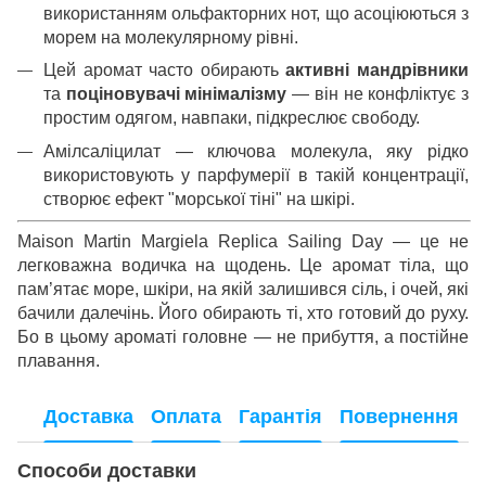
використанням ольфакторних нот, що асоціюються з
морем на молекулярному рівні.
Цей аромат часто обирають
активні мандрівники
та
поціновувачі мінімалізму
— він не конфліктує з
простим одягом, навпаки, підкреслює свободу.
Амілсаліцилат — ключова молекула, яку рідко
використовують у парфумерії в такій концентрації,
створює ефект "морської тіні" на шкірі.
Maison Martin Margiela Replica Sailing Day — це не
легковажна водичка на щодень. Це аромат тіла, що
пам’ятає море, шкіри, на якій залишився сіль, і очей, які
бачили далечінь. Його обирають ті, хто готовий до руху.
Бо в цьому ароматі головне — не прибуття, а постійне
плавання.
Доставка
Оплата
Гарантія
Повернення
Способи доставки