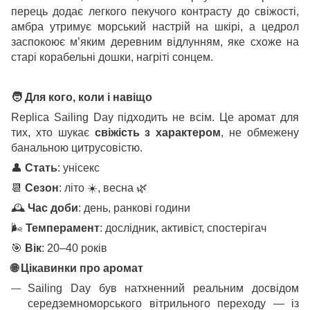
перець додає легкого пекучого контрасту до свіжості,
амбра утримує морський настрій на шкірі, а цедрол
заспокоює м’яким деревним відлунням, яке схоже на
старі корабельні дошки, нагріті сонцем.
🧑
Для кого, коли і навіщо
Replica Sailing Day підходить не всім. Це аромат для
тих, хто шукає
свіжість з характером
, не обмежену
банальною цитрусовістю.
👤
Стать
: унісекс
📆
Сезон
: літо
☀
️, весна
🌿
🕰
️
Час доби
: день, ранкові години
🌬
Темперамент
: дослідник, активіст, спостерігач
🎯
Вік
: 20–40 років
🌐
Цікавинки про аромат
Sailing Day був натхненний реальним досвідом
середземноморського вітрильного переходу — із