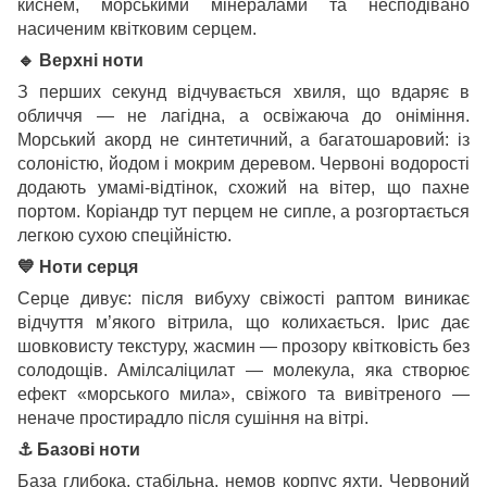
киснем, морськими мінералами та несподівано
насиченим квітковим серцем.
🔹
Верхні ноти
З перших секунд відчувається хвиля, що вдаряє в
обличчя — не лагідна, а освіжаюча до оніміння.
Морський акорд не синтетичний, а багатошаровий: із
солоністю, йодом і мокрим деревом. Червоні водорості
додають умамі-відтінок, схожий на вітер, що пахне
портом. Коріандр тут перцем не сипле, а розгортається
легкою сухою спеційністю.
💙
Ноти серця
Серце дивує: після вибуху свіжості раптом виникає
відчуття м’якого вітрила, що колихається. Ірис дає
шовковисту текстуру, жасмин — прозору квітковість без
солодощів. Амілсаліцилат — молекула, яка створює
ефект «морського мила», свіжого та вивітреного —
неначе простирадло після сушіння на вітрі.
⚓
Базові ноти
База глибока, стабільна, немов корпус яхти. Червоний