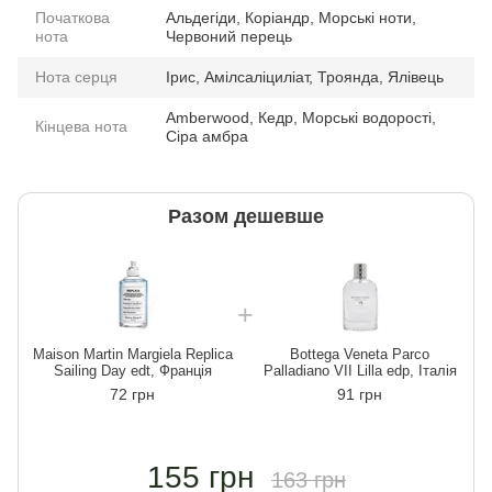
Початкова
Альдегіди, Коріандр, Морські ноти,
нота
Червоний перець
Нота серця
Ірис, Амілсаліциліат, Троянда, Ялівець
Amberwood, Кедр, Морські водорості,
Кінцева нота
Сіра амбра
Разом дешевше
Maison Martin Margiela Replica
Bottega Veneta Parco
Sailing Day edt, Франція
Palladiano VII Lilla edp, Італія
72 грн
91 грн
155 грн
163 грн