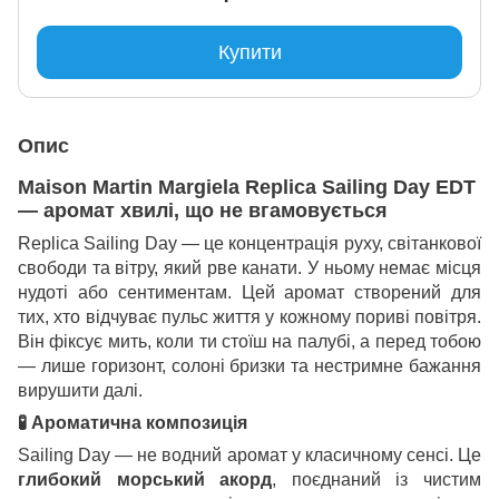
Купити
Опис
Maison Martin Margiela Replica Sailing Day EDT
— аромат хвилі, що не вгамовується
Replica Sailing Day — це концентрація руху, світанкової
свободи та вітру, який рве канати. У ньому немає місця
нудоті або сентиментам. Цей аромат створений для
тих, хто відчуває пульс життя у кожному пориві повітря.
Він фіксує мить, коли ти стоїш на палубі, а перед тобою
— лише горизонт, солоні бризки та нестримне бажання
вирушити далі.
🧪
Ароматична композиція
Sailing Day — не водний аромат у класичному сенсі. Це
глибокий морський акорд
, поєднаний із чистим