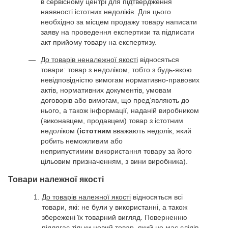
в сервісному центрі для підтвердження
наявності істотних недоліків. Для цього
необхідно за місцем продажу товару написати
заяву на проведення експертизи та підписати
акт прийому товару на експертизу.
До товарів неналежної якості
відносяться
товари: товар з недоліком, тобто з будь-якою
невідповідністю вимогам нормативно-правових
актів, нормативних документів, умовам
договорів або вимогам, що пред’являють до
нього, а також інформації, наданій виробником
(виконавцем, продавцем) товар з істотним
недоліком (
істотним
вважають недолік, який
робить неможливим або
неприпустимим використання товару за його
цільовим призначенням, з вини виробника).
Товари належної якості
До товарів належної якості
відносяться всі
товари, які: не були у використанні, а також
збережені їх товарний вигляд. Поверненню
підлягає тільки новий товар, який не має слідів