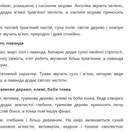
гелікою, ромашкою і насінням моркви. Ангеліка звучить зелено,
додає м’якої трав’яної теплоти, а насіння моркви приносить
 теплий трав’яний настій, сухе поле, світле дерево і повітря
т звучить м’яко, природно і дуже спокійно.
оп, лаванда
рис, мирт, ісоп і лаванда. Кипарис додає сухої хвойної строгості,
ну свіжість, ісоп робить звучання більш трав’яним, а лаванда
рих.
тивний характер. Трави звучать сухо і м’яко, кипарис веде
, а лаванда додає світлої чистоти.
уаякове дерево, елемі, боби тонка
др, ветивер, гуаякове дерево, елемі та боби тонка. Кедр створює
 додає землистої глибини, гуаякове дерево приносить легку
стий блиск, а тонка пом’якшує фінал.
м, глибшим і більш деревним. На шкірі залишається сухий
ашковою м’якістю, ветивером, кедром і тонкою смолистою