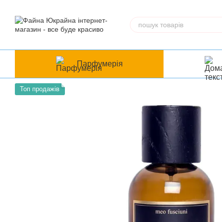
Перейти до основного контенту
Парфумерія
Топ продажів