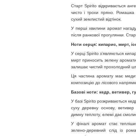
Старт Spirito відкривається ан
чисто і трохи пряно. Ромашка 
сухий землистий відтінок.
У перші хвилини аромат нагадує
після ранкової прогулянки. Стар
Ноти серця: кипарис, мирт, іс
У серці Spirito з’являються кипа
мирт приносить зелену ароматич
залишає чистий прохолодний шт
Ця частина аромату має медита
композицію до лісового напрямку
Базові ноти: кедр, ветивер, г
У базі Spirito розкриваються ке
суху деревну основу, ветивер
димну теплоту, елемі дає смоли
У фіналі аромат стає тепліши
зелено-деревний слід із ром