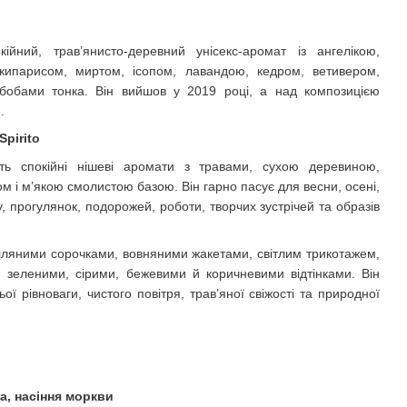
йний, трав’янисто-деревний унісекс-аромат із ангелікою,
ти
кипарисом, миртом, ісопом, лавандою, кедром, ветивером,
бобами тонка. Він вийшов у 2019 році, а над композицією
.
pirito
ить спокійні нішеві аромати з травами, сухою деревиною,
 і м’якою смолистою базою. Він гарно пасує для весни, осені,
, прогулянок, подорожей, роботи, творчих зустрічей та образів
лляними сорочками, вовняними жакетами, світлим трикотажем,
 зеленими, сірими, бежевими й коричневими відтінками. Він
ьої рівноваги, чистого повітря, трав’яної свіжості та природної
а, насіння моркви