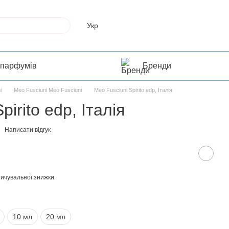
Укр
 парфумів
Бренди
i
Meo Fusciuni Meo Fusciuni
Meo Fusciuni Spirito edp, Італія
pirito edp, Італія
Написати відгук
ичувальної знижки
10 мл
20 мл