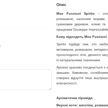
109 грн
321 грн
Опис
404 грн
Meo Fusciuni Spirito
– спокі
430 грн
Купи
ромашкою, насінням моркви, 
гуаяковим деревом, елемі та 
працював Giuseppe Imprezzabile
Кому підходить Meo Fusciuni S
Spirito підійде тим, хто люб
ю
ветивером, ромашкою, кипарисом
прохолодного літа, денного часу
із натуральними тканинами.
Аромат красиво поєднується з 
замшею, бавовною, спокійними
створює відчуття тиші, внутрішн
елегантності.
Ароматична піраміда
Верхні ноти: ангеліка, ромашк