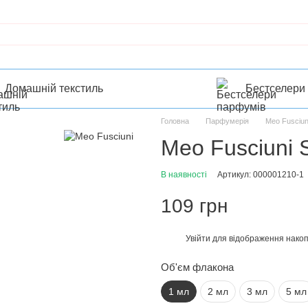
Домашній текстиль
Бестселери
Головна
Парфумерія
Meo Fusciun
Meo Fusciuni S
В наявності
Артикул: 000001210-1
109 грн
Увійти
для відображення накоп
%
Об'єм флакона
1 мл
2 мл
3 мл
5 мл