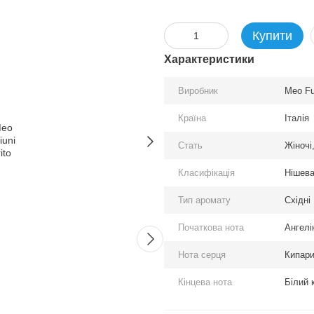
Купити
Характеристики
Виробник
Meo Fu
Країна
Італія
Стать
Жіночі,
Разом дешевше
Класифікація
Нішев
Тип аромату
Східні
Початкова нота
Ангелі
Нота серця
Кипари
Кінцева нота
Білий 
Meo Fusciuni Spirito edp,
Meo Fus
Італія
parfum, 