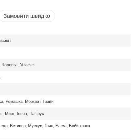
Замовити швидко
sciuni
 Чоловічі, Унісекс
а
ка, Ромашка, Морква і Трави
с, Мирт, Іссоп, Папірус
кедр, Ветивер, Мускус, Гаяк, Елемі, Боби тонка
ciuni Narcotico
Італія