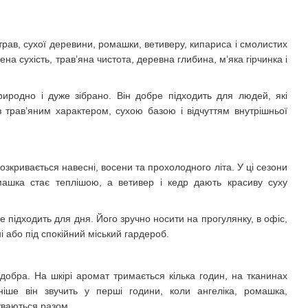
трав, сухої деревини, ромашки, ветиверу, кипариса і смолистих
лена сухість, трав’яна чистота, деревна глибина, м’яка гірчинка і
природно і дуже зібрано. Він добре підходить для людей, які
 з трав’яним характером, сухою базою і відчуттям внутрішньої
озкривається навесні, восени та прохолодного літа. У ці сезони
омашка стає теплішою, а ветивер і кедр дають красиву суху
 підходить для дня. Його зручно носити на прогулянку, в офіс,
ні або під спокійний міський гардероб.
o добра. На шкірі аромат тримається кілька годин, на тканинах
іше він звучить у перші години, коли ангеліка, ромашка,
уваються разом.