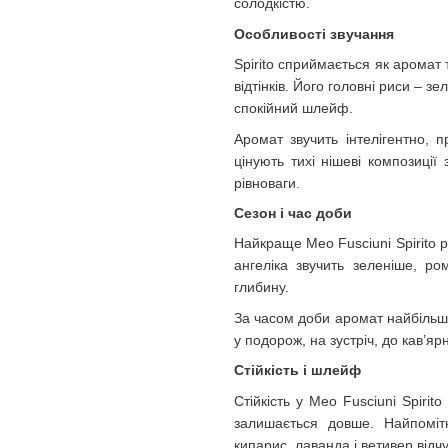
солодкістю.
Особливості звучання
Spirito сприймається як аромат 
відтінків. Його головні риси – зе
спокійний шлейф.
Аромат звучить інтелігентно, 
цінують тихі нішеві композиції
рівноваги.
Сезон і час доби
Найкраще Meo Fusciuni Spirito р
ангеліка звучить зеленіше, р
глибину.
За часом доби аромат найбільше
у подорож, на зустріч, до кав’яр
Стійкість і шлейф
Стійкість у Meo Fusciuni Spirit
залишається довше. Найпомітн
кипарис, лаванда і ветивер відч