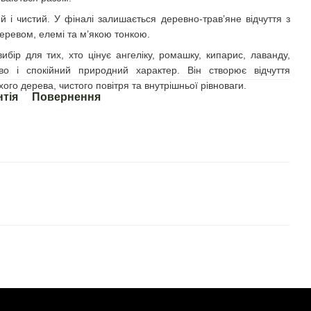
й і чистий. У фіналі залишається деревно-трав’яне відчуття з
еревом, елемі та м’якою тонкою.
вибір для тих, хто цінує ангеліку, ромашку, кипарис, лаванду,
во і спокійний природний характер. Він створює відчуття
ухого дерева, чистого повітря та внутрішньої рівноваги.
нтія
Повернення