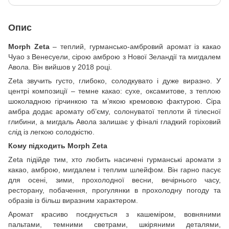
Опис
Morph Zeta
– теплий, гурмансько-амбровий аромат із какао
Чуао з Венесуели, сірою амброю з Нової Зеландії та мигдалем
Авола. Він вийшов у 2018 році.
Zeta звучить густо, глибоко, солодкувато і дуже виразно. У
центрі композиції – темне какао: сухе, оксамитове, з теплою
шоколадною гірчинкою та м’якою кремовою фактурою. Сіра
амбра додає аромату об’єму, солонуватої теплоти й тілесної
глибини, а мигдаль Авола залишає у фіналі гладкий горіховий
слід із легкою солодкістю.
Кому підходить Morph Zeta
Zeta підійде тим, хто любить насичені гурманські аромати з
какао, амброю, мигдалем і теплим шлейфом. Він гарно пасує
для осені, зими, прохолодної весни, вечірнього часу,
ресторану, побачення, прогулянки в прохолодну погоду та
образів із більш виразним характером.
Аромат красиво поєднується з кашеміром, вовняними
пальтами, темними светрами, шкіряними деталями,