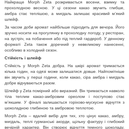
Найкраще Morph Zeta розкривається восени, взимку та
прохолодною весною. У ці сезони какао звучить глибше,
амбра стає теплішою, а мигдаль залишає красивий м’який
шлейф.
За часом доби аромат найбільше підходить для вечора. Його
зручно носити на прогулянку в прохолодну погоду, у ресторан,
на зустріч, на побачення або під теплий гардероб. У денному
форматі Zeta також доречний у невеликому нанесенні,
особливо в холодний сезон.
Стійкість і шлейф
Стійкість у Morph Zeta добра. На шкірі аромат тримається
кілька годин, на одязі може залишатися довше. Найпомітніше
він звучить у перші години, коли какао, сіра амбра і мигдаль
добре відчуваються разом.
Шлейф у Zeta помірний або виразний. Він тримається навколо
тіла теплим какао-амбровим ореолом і поступово стає
м’якшим. У фіналі залишається горіхово-мускусне відчуття з
шоколадною глибиною та амбровою теплотою.
Morph Zeta – вдалий вибір для тих, хто цінує какао, амбру,
мигдаль, теплі гурманські акорди, щільну фактуру і глибокий
вечірній характер. Він створює відчуття темного шоколаду,