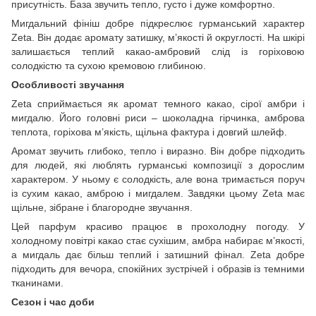
присутність. База звучить тепло, густо і дуже комфортно.
Мигдальний фініш добре підкреслює гурманський характер
Zeta. Він додає аромату затишку, м’якості й округлості. На шкірі
залишається теплий какао-амбровий слід із горіховою
солодкістю та сухою кремовою глибиною.
Особливості звучання
Zeta сприймається як аромат темного какао, сірої амбри і
мигдалю. Його головні риси – шоколадна гірчинка, амброва
теплота, горіхова м’якість, щільна фактура і довгий шлейф.
Аромат звучить глибоко, тепло і виразно. Він добре підходить
для людей, які люблять гурманські композиції з дорослим
характером. У ньому є солодкість, але вона тримається поруч
із сухим какао, амброю і мигдалем. Завдяки цьому Zeta має
щільне, зібране і благородне звучання.
Цей парфум красиво працює в прохолодну погоду. У
холодному повітрі какао стає сухішим, амбра набирає м’якості,
а мигдаль дає більш теплий і затишний фінал. Zeta добре
підходить для вечора, спокійних зустрічей і образів із темними
тканинами.
Сезон і час доби