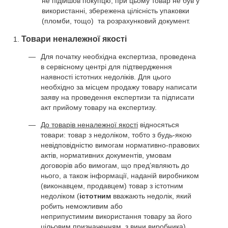
не підійшов покупцю, при цьому товар не був у
використанні, збережена цілісність упаковки
(пломби, тощо) та розрахунковий документ.
Товари неналежної якості
Для початку необхідна експертиза, проведена
в сервісному центрі для підтвердження
наявності істотних недоліків. Для цього
необхідно за місцем продажу товару написати
заяву на проведення експертизи та підписати
акт прийому товару на експертизу.
До товарів неналежної якості
відносяться
товари: товар з недоліком, тобто з будь-якою
невідповідністю вимогам нормативно-правових
актів, нормативних документів, умовам
договорів або вимогам, що пред’являють до
нього, а також інформації, наданій виробником
(виконавцем, продавцем) товар з істотним
недоліком (
істотним
вважають недолік, який
робить неможливим або
неприпустимим використання товару за його
цільовим призначенням, з вини виробника).