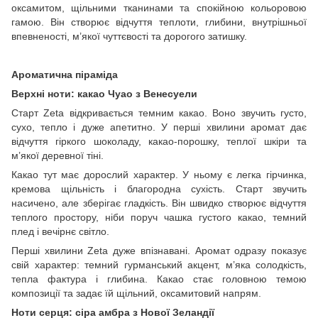
оксамитом, щільними тканинами та спокійною кольоровою
гамою. Він створює відчуття теплоти, глибини, внутрішньої
впевненості, м’якої чуттєвості та дорогого затишку.
Ароматична піраміда
Верхні ноти: какао Чуао з Венесуели
Старт Zeta відкривається темним какао. Воно звучить густо,
сухо, тепло і дуже апетитно. У перші хвилини аромат дає
відчуття гіркого шоколаду, какао-порошку, теплої шкіри та
м’якої деревної тіні.
Какао тут має дорослий характер. У ньому є легка гірчинка,
кремова щільність і благородна сухість. Старт звучить
насичено, але зберігає гладкість. Він швидко створює відчуття
теплого простору, ніби поруч чашка густого какао, темний
плед і вечірнє світло.
Перші хвилини Zeta дуже впізнавані. Аромат одразу показує
свій характер: темний гурманський акцент, м’яка солодкість,
тепла фактура і глибина. Какао стає головною темою
композиції та задає їй щільний, оксамитовий напрям.
Ноти серця: сіра амбра з Нової Зеландії