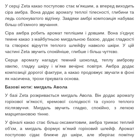
У серці Zeta какао поступово стає м’якшим, а вперед виходить
сіра амбра. Вона додає аромату теплої тілесності, глибини та
ледь солонуватого відтінку. Завдяки амбрі композиція набуває
більш об’ємного звучання.
Сіра амбра робить аромат теплішим і довшим. Вона з’єднує
темне какао з майбутньою мигдальною базою, додає гладкості
та створює відчуття теплого шлейфу навколо шкіри. У цій
частині Zeta звучить спокійніше, глибше і більш чуттєво.
Серце аромату нагадує темний шоколад, теплу амброву
хвилю, гладку шкіру і м’яке вечірнє повітря. Амбра додає
композиції дорогої фактури, а какао продовжує звучати в фоні
як насичена, трохи гіркувата основа.
Базові ноти: мигдаль Авола
У базі Zeta розкривається мигдаль Авола. Він додає аромату
горіхової м’якості, кремової солодкості та сухого теплого
післязвуччя. Мигдаль звучить гладко, спокійно, з легкою
марципановою тінню.
У фіналі какао стає більш оксамитовим, амбра тримає теплий
об’єм, а мигдаль формує м’який горіховий шлейф. Аромат
поступово сідає ближче до шкіри, але зберігає помітну