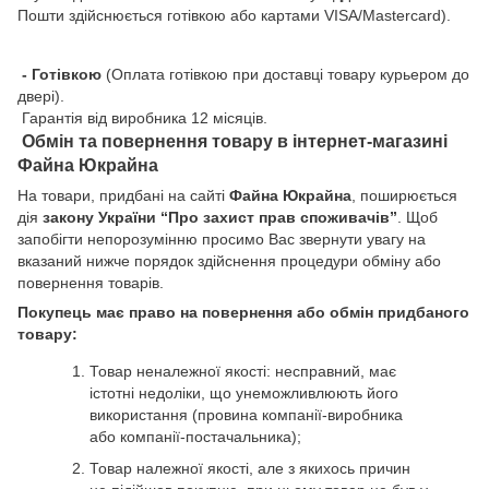
Пошти здійснюється готівкою або картами VISA/Mastercard).
- Готівкою
(Оплата готівкою при доставці товару курьером до
двері).
Гарантія від виробника 12 місяців.
Обмін та повернення товару в інтернет-магазині
Файна Юкрайна
На товари, придбані на сайті
Файна Юкрайна
, поширюється
дія
закону України “Про захист прав споживачів”
. Щоб
запобігти непорозумінню просимо Вас звернути увагу на
вказаний нижче порядок здійснення процедури обміну або
повернення товарів.
Покупець має право на повернення або обмін придбаного
товару:
Товар неналежної якості: несправний, має
істотні недоліки, що унеможливлюють його
використання (провина компанії-виробника
або компанії-постачальника);
Товар належної якості, але з якихось причин