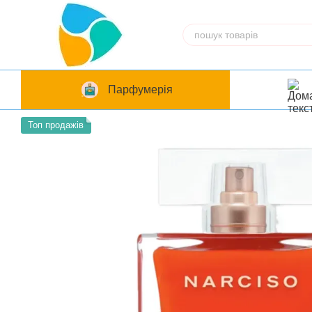
Перейти до основного контенту
Парфумерія
Топ продажів