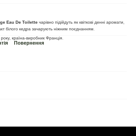
ge Eau De Toilette
чарівно підійдуть як квіткові денні аромати,
ракт білого кедра зачарують ніжним поєднанням.
року, країна-виробник Франція.
нтія
Повернення