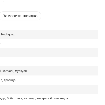
Замовити швидко
o Rodriguez
я
, квіткові, мускусні
ія, троянда
кедр, боби тонка, ветивер, екстракт білого кедра