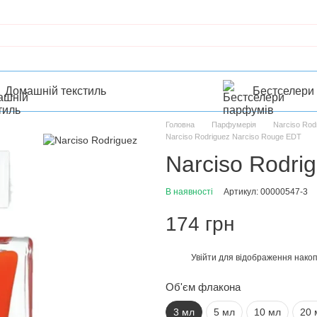
Домашній текстиль
Бестселери
Головна
Парфумерія
Narciso Rod
Narciso Rodriguez Narciso Rouge EDT
Narciso Rodri
В наявності
Артикул: 00000547-3
174 грн
Увійти
для відображення накоп
%
Об'єм флакона
3 мл
5 мл
10 мл
20 