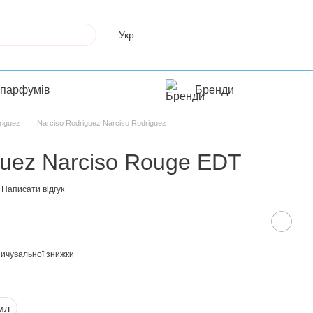
Укр
 парфумів
Бренди
riguez
Narciso Rodriguez Narciso Rodriguez
guez Narciso Rouge EDT
Написати відгук
ичувальної знижки
мл