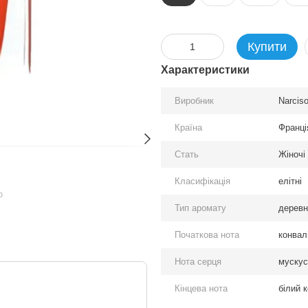
Купити
Характеристики
Виробник
Narcis
Країна
Франці
Стать
Жіночі
Класифікація
елітні
ю
Тип аромату
деревні
Початкова нота
конвал
Нота серця
мускус
Кінцева нота
білий 