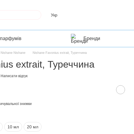
Укр
 парфумів
Бренди
Nishane Nishane
Nishane Favonius extrait, Туреччина
us extrait, Туреччина
Написати відгук
ичувальної знижки
10 мл
20 мл