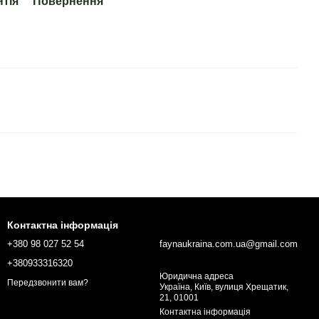
нтія
Повернення
Контактна інформація
+380 98 027 52 54
faynaukraina.com.ua@gmail.com
+380933316320
Юридична адреса
Передзвонити вам?
Україна, Київ, вулиця Хрещатик,
21, 01001
Контактна інформація