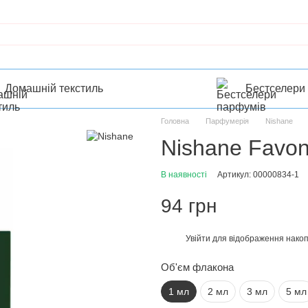
Домашній текстиль
Бестселери
Головна
Парфумерія
Nishane
Nishane Favoni
В наявності
Артикул: 00000834-1
94 грн
Увійти
для відображення накоп
%
Об'єм флакона
1 мл
2 мл
3 мл
5 мл