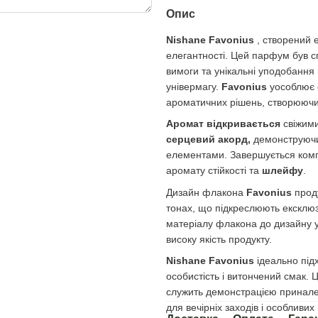
Опис
Nishane Favonius
, створений 
елегантності. Цей парфум був с
вимоги та унікальні уподобання 
універмагу.
Favonius
уособлює с
ароматичних рішень, створюючи 
Аромат відкривається
свіжими
серцевий акорд,
демонструючи
елементами. Завершується комп
аромату стійкості та
шлейфу
.
Дизайн флакона
Favonius
проду
тонах, що підкреслюють ексклюз
матеріалу флакона до дизайну у
високу якість продукту.
Nishane Favonius
ідеально підх
особистість і витончений смак.
служить демонстрацією приналеж
для вечірніх заходів і особливи