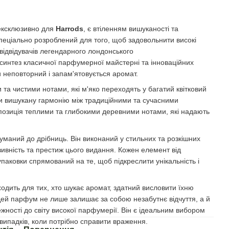
ексклюзивно для
Harrods
, є втіленням вишуканості та
пеціально розроблений для того, щоб задовольнити високі
відвідувачів легендарного лондонського
интез класичної парфумерної майстерні та інноваційних
неповторний і запам'ятовується аромат.
 та чистими нотами, які м'яко переходять у багатий квітковий
 вишукану гармонію між традиційними та сучасними
озиція теплими та глибокими деревними нотами, які надають
маний до дрібниць. Він виконаний у стильних та розкішних
ивність та престиж цього видання. Кожен елемент від
паковки спрямований на те, щоб підкреслити унікальність і
одить для тих, хто шукає аромат, здатний висловити їхню
 Цей парфум не лише залишає за собою незабутнє відчуття, а й
ності до світу високої парфумерії. Він є ідеальним вибором
х випадків, коли потрібно справити враження.