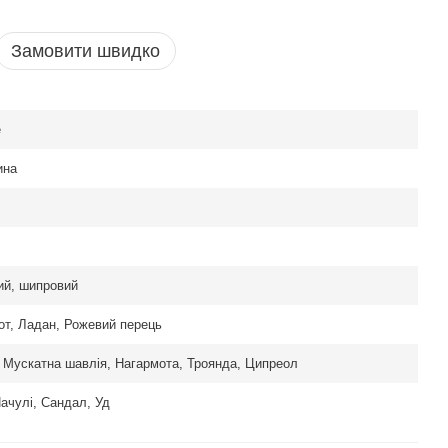
Замовити швидко
e
ина
ий, шипровий
от, Ладан, Рожевий перець
, Мускатна шавлія, Нагармота, Троянда, Ципреол
ачулі, Сандал, Уд