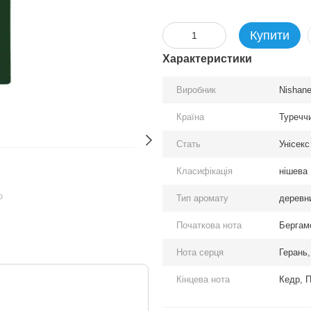
Купити
Характеристики
Виробник
Nishan
Країна
Туречч
Стать
Унісекс
Класифікація
нішева
ю
Тип аромату
деревн
Початкова нота
Бергам
Нота серця
Герань
Кінцева нота
Кедр, П