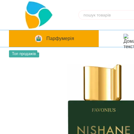
Перейти до основного контенту
Парфумерія
Топ продажів