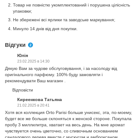
Товар не повністю укомплектований і порушена цілісність
упаковки;
Не збережені всі ярлики та заводське маркування;
Минуло 14 днів від дня покупки.
Відгуки
2
Юлія
23.02.2025 в 14:30
Дякую Вам за чудове обслуговування, і за насолоду від
оригінального парфюму. 100% буду замовляти і
рекомендувати Ваш магазин .
Відповісти
Киреенкова Татьяна
21.02.2025 в 20:41
Хотя вся коллекция Orto Parisi больше унисекс, эта, по-моему,
будет все же больше склоняться к женской стороне. Покупала
пробу 3 миллилитра, хватает на весь день. На мне аромат
чувствуется очень цветочно, со сливочным основанием
сандалового дерева вместе с мускусом и амброксаном.