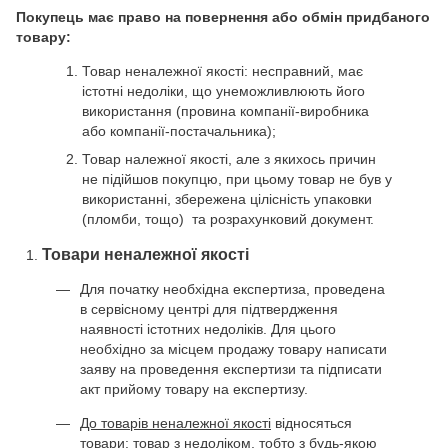
Покупець має право на повернення або обмін придбаного
товару:
Товар неналежної якості: несправний, має
істотні недоліки, що унеможливлюють його
використання (провина компанії-виробника
або компанії-постачальника);
Товар належної якості, але з якихось причин
не підійшов покупцю, при цьому товар не був у
використанні, збережена цілісність упаковки
(пломби, тощо) та розрахунковий документ.
Товари неналежної якості
Для початку необхідна експертиза, проведена
в сервісному центрі для підтвердження
наявності істотних недоліків. Для цього
необхідно за місцем продажу товару написати
заяву на проведення експертизи та підписати
акт прийому товару на експертизу.
До товарів неналежної якості
відносяться
товари: товар з недоліком, тобто з будь-якою