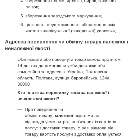
збереження пломб, ярликів, бирок, захисних
плівок;
збереження заводського маркування;
цілісності, неушкодженості, збереження всіх
частин індивідуальної (заводської) упаковки;
Адресса повернення чи обміну товару належної і
неналежної якості
Обмінювати або повернути товар можна протягом
14 днів за допомогою служби доставки або
самостійно за адресою: Україна, Полтавська
область, Полтава, вулиця Європейська, 124а.
36000
Хто плате за пересилку товара належної і
неналежної якості?
При поверненні чи
обміні товару
належної
якості ми не
відшкодовуємо витрат, пов'язаних із вартістю
послуг з доставки товару. У разі відмови від
товару вартість послуги з доставки оплачується