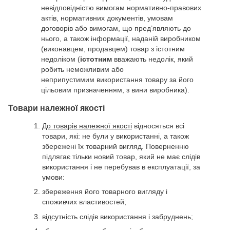
невідповідністю вимогам нормативно-правових
актів, нормативних документів, умовам
договорів або вимогам, що пред’являють до
нього, а також інформації, наданій виробником
(виконавцем, продавцем) товар з істотним
недоліком (
істотним
вважають недолік, який
робить неможливим або
неприпустимим використання товару за його
цільовим призначенням, з вини виробника).
Товари належної якості
До товарів належної якості
відносяться всі
товари, які: не були у використанні, а також
збережені їх товарний вигляд. Поверненню
підлягає тільки новий товар, який не має слідів
використання і не перебував в експлуатації, за
умови:
збереження його товарного вигляду і
споживчих властивостей;
відсутність слідів використання і забруднень;