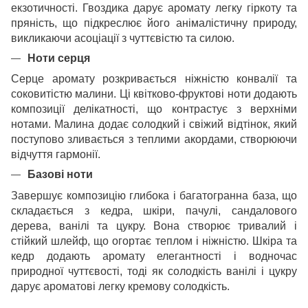
екзотичності.
Гвоздика дарує аромату легку гіркоту та
пряність, що підкреслює його анімалістичну природу,
викликаючи асоціації з чуттєвістю та силою.
Ноти серця
Серце аромату розкривається ніжністю конвалії та
соковитістю малини. Ці квітково-фруктові ноти додають
композиції делікатності, що контрастує з верхніми
нотами. Малина додає солодкий і свіжий відтінок, який
поступово зливається з теплими акордами, створюючи
відчуття гармонії.
Базові ноти
Завершує композицію глибока і багатогранна база, що
складається з кедра, шкіри, пачулі, сандалового
дерева, ванілі та цукру. Вона створює тривалий і
стійкий шлейф, що огортає теплом і ніжністю. Шкіра та
кедр додають аромату елегантності і водночас
природної чуттєвості, тоді як солодкість ванілі і цукру
дарує ароматові легку кремову солодкість.