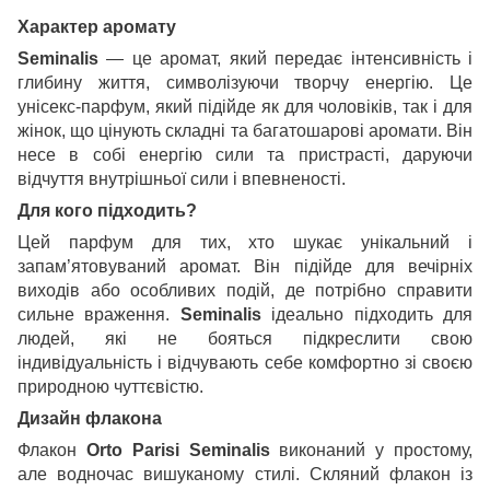
Характер аромату
Seminalis
— це аромат, який передає інтенсивність і
глибину життя, символізуючи творчу енергію. Це
унісекс-парфум, який підійде як для чоловіків, так і для
жінок, що цінують складні та багатошарові аромати. Він
несе в собі енергію сили та пристрасті, даруючи
відчуття внутрішньої сили і впевненості.
Для кого підходить?
Цей парфум для тих, хто шукає унікальний і
запам’ятовуваний аромат. Він підійде для вечірніх
виходів або особливих подій, де потрібно справити
сильне враження.
Seminalis
ідеально підходить для
людей, які не бояться підкреслити свою
індивідуальність і відчувають себе комфортно зі своєю
природною чуттєвістю.
Дизайн флакона
Флакон
Orto
Parisi
Seminalis
виконаний у простому,
але водночас вишуканому стилі. Скляний флакон із