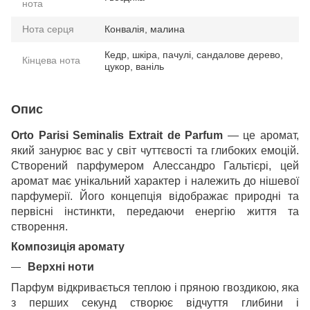
нота
Нота серця
Конвалія, малина
Кедр, шкіра, пачулі, сандалове дерево,
Кінцева нота
цукор, ваніль
Опис
Orto Parisi Seminalis Extrait de Parfum
— це аромат,
який занурює вас у світ чуттєвості та глибоких емоцій.
Створений парфумером Алессандро Гальтієрі, цей
аромат має унікальний характер і належить до нішевої
парфумерії. Його концепція відображає природні та
первісні інстинкти, передаючи енергію життя та
створення.
Композиція аромату
Верхні ноти
Парфум відкривається теплою і пряною гвоздикою, яка
з перших секунд створює відчуття глибини і