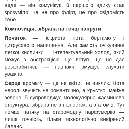
веде — він комунікує. З першого вдиху стає
зрозуміло: це не про флірт, це про свідомість
себе.
Композиція, зібрана на точці напруги
Початок
— іскриста нота бергамоту і
цитрусового напилення. Але замість очікуваної
легкої кислинки — інтелектуальний холод, який
межує з абстракцією. Це вступ, що не дає
розслабитись — навпаки, змушує слухати
уважно.
Серце
аромату — це не квіти, це виклик. Нота
неролі звучить не романтично, а хрустко, майже
зелено. Її супроводжує молекулярна жасминова
структура, зібрана не з пелюсток, а з атомів. Тут
немає натяку на старомодну парфумерію —
лише точність, тільки технологічно вивірений
баланс.