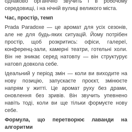
однаково органічно звучить і в робочому
середовищі, і на нічній вулиці великого міста.
Час, простір, темп
Prada Paradoxe — це аромат для усіх сезонів,
але не для будь-яких ситуацій. Йому потрібен
простір, щоб розкритись: офіси, галереї,
конференц-зали, камерні театри, готельні холи.
Він не зникає серед натовпу — він структурує
натовп довкола себе.
Ідеальний у період змін — коли ви виходите на
нову позицію, запускаєте проєкт, змінюєте
напрям у житті. Це аромат руху без драми,
оновлення без зривів. Він звучить упевнено
навіть тоді, коли ви ще тільки формуєте нову
себе.
Формула, що перетворює лаванди на
алгоритми