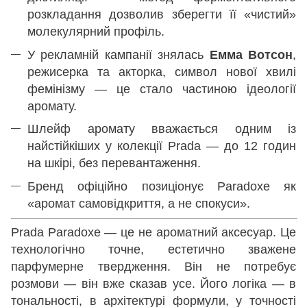
розкладання дозволив зберегти її «чистий»
молекулярний профіль.
У рекламній кампанії знялась
Емма Вотсон
,
режисерка та акторка, символ нової хвилі
фемінізму — це стало частиною ідеології
аромату.
Шлейф аромату вважається одним із
найстійкіших у колекції Prada — до 12 годин
на шкірі, без перевантаження.
Бренд офіційно позиціонує Paradoxe як
«аромат самовідкриття, а не спокуси».
Prada Paradoxe — це не ароматний аксесуар. Це
технологічно точне, естетично зважене
парфумерне твердження. Він не потребує
розмови — він вже сказав усе. Його логіка — в
тональності, в архітектурі формули, у точності