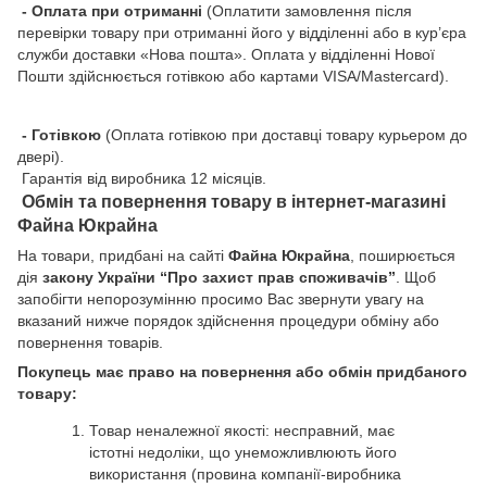
- Оплата при отриманні
(Оплатити замовлення після
перевірки товару при отриманні його у відділенні або в кур’єра
служби доставки «Нова пошта». Оплата у відділенні Нової
Пошти здійснюється готівкою або картами VISA/Mastercard).
- Готівкою
(Оплата готівкою при доставці товару курьером до
двері).
Гарантія від виробника 12 місяців.
Обмін та повернення товару в інтернет-магазині
Файна Юкрайна
На товари, придбані на сайті
Файна Юкрайна
, поширюється
дія
закону України “Про захист прав споживачів”
. Щоб
запобігти непорозумінню просимо Вас звернути увагу на
вказаний нижче порядок здійснення процедури обміну або
повернення товарів.
Покупець має право на повернення або обмін придбаного
товару:
Товар неналежної якості: несправний, має
істотні недоліки, що унеможливлюють його
використання (провина компанії-виробника