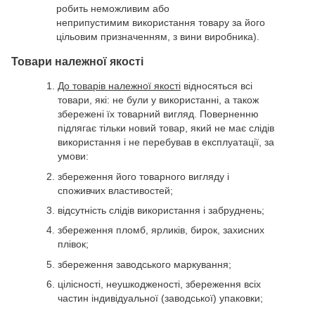
робить неможливим або
неприпустимим використання товару за його
цільовим призначенням, з вини виробника).
Товари належної якості
До товарів належної якості
відносяться всі
товари, які: не були у використанні, а також
збережені їх товарний вигляд. Поверненню
підлягає тільки новий товар, який не має слідів
використання і не перебував в експлуатації, за
умови:
збереження його товарного вигляду і
споживчих властивостей;
відсутність слідів використання і забруднень;
збереження пломб, ярликів, бирок, захисних
плівок;
збереження заводського маркування;
цілісності, неушкодженості, збереження всіх
частин індивідуальної (заводської) упаковки;