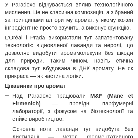
У Paradoxe відчувається вплив технологічного
мислення. Це не класична композиція, а зібраний
за принципами алгоритму аромат, у якому кожен
інгредієнт не просто звучить, а виконує функцію.
L’Oréal і Prada використали тут запатентовану
технологію відновленої лаванди та неролі, що
дозволяє видобути аромамолекули без шкоди
для природи. Таким чином, навіть етична
складова тут вбудована в ДНК аромату. Не як
прикраса — як частина логіки.
Цікавинки про аромат
Над Paradoxe працювали
M&F (Mane et
Firmenich)
— провідні парфумерні
лабораторії, з фокусом на біотехнології та
стійке виробництво.
Основна нота лаванди тут видобута без
дистиляції — метод ферментативного