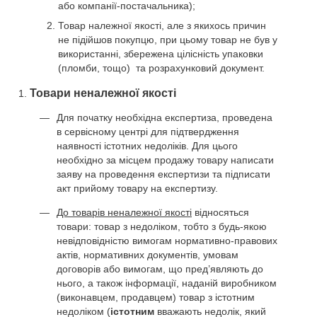
або компанії-постачальника);
Товар належної якості, але з якихось причин
не підійшов покупцю, при цьому товар не був у
використанні, збережена цілісність упаковки
(пломби, тощо) та розрахунковий документ.
Товари неналежної якості
Для початку необхідна експертиза, проведена
в сервісному центрі для підтвердження
наявності істотних недоліків. Для цього
необхідно за місцем продажу товару написати
заяву на проведення експертизи та підписати
акт прийому товару на експертизу.
До товарів неналежної якості
відносяться
товари: товар з недоліком, тобто з будь-якою
невідповідністю вимогам нормативно-правових
актів, нормативних документів, умовам
договорів або вимогам, що пред’являють до
нього, а також інформації, наданій виробником
(виконавцем, продавцем) товар з істотним
недоліком (
істотним
вважають недолік, який