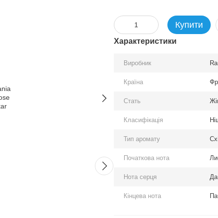
Купити
Характеристики
Виробник
Ra
Країна
Фр
Стать
Жі
Разом дешевше
Класифікація
Ні
Тип аромату
Сх
Початкова нота
Ли
Нота серця
Да
Кінцева нота
Па
Rania J. Rose Ishtar edp,
Frapin E
Франція
Франці