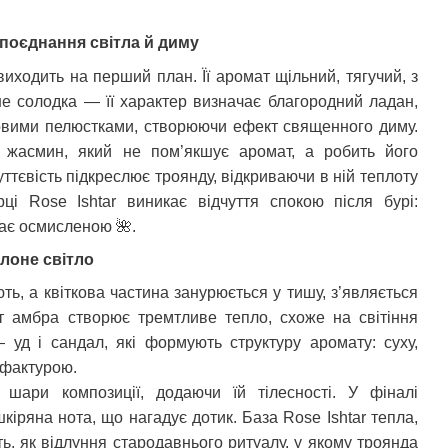
 поєднання світла й диму
виходить на перший план. Її аромат щільний, тягучий, з
не солодка — її характер визначає благородний ладан,
ковими пелюстками, створюючи ефект священного диму.
я жасмин, який не пом’якшує аромат, а робить його
ттєвість підкреслює троянду, відкриваючи в ній теплоту
рці Rose Ishtar виникає відчуття спокою після бурі:
стає осмисленою
🌺
.
олоне світло
ють, а квіткова частина занурюється у тишу, з’являється
ут амбра створює тремтливе тепло, схоже на світіння
 уд і сандал, які формують структуру аромату: суху,
 фактурою.
 шари композиції, додаючи їй тілесності. У фіналі
іряна нота, що нагадує дотик. База Rose Ishtar тепла,
ь, як відлуння стародавнього ритуалу, у якому троянда