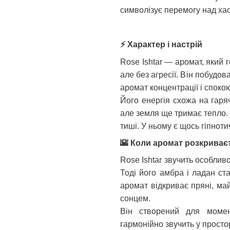
символізує перемогу над х
⚡
Характер і настрій
Rose Ishtar — аромат, який 
але без агресії. Він побудов
аромат концентрації і спокою
Його енергія схожа на гаря
але земля ще тримає тепло. R
тиші. У ньому є щось гіпноти
🌇
Коли аромат розкриває
Rose Ishtar звучить особлив
Тоді його амбра і ладан ст
аромат відкриває пряні, май
сонцем.
Він створений для момент
гармонійно звучить у просто