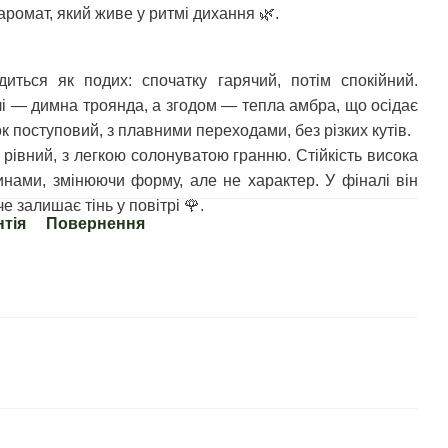
 аромат, який живе у ритмі дихання
🌿
.
диться як подих: спочатку гарячий, потім спокійний.
і — димна троянда, а згодом — тепла амбра, що осідає
к поступовий, з плавними переходами, без різких кутів.
рівний, з легкою солонуватою гранню. Стійкість висока
нами, змінюючи форму, але не характер. У фіналі він
че залишає тінь у повітрі
🌹
.
нтія
Повернення