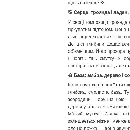
щось важливе
🌞
.
🌸
Серце: троянда і ладан,
У серці композиції троянда 
гіркуватим підтоном. Вона 
який переплітається з квіт
До цієї глибини додаєтьс
об’ємнішим. Його прозора чу
і навіть тінь смутку. У се
пристрасть не зникає, але 
🌰
База: амбра, дерево і с
Коли початкові спеції стиха
глибока, смолиста база. Т
зсередини. Поруч із нею —
деревну, але з оксамитовою
М’який мускус з’єднує всі
залишається ніжна, майже шк
але не важка — вона звучит