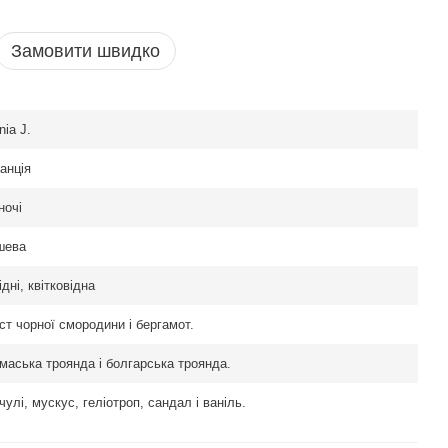
Замовити швидко
nia J.
анція
ночі
шева
ідні, квітковідна
ст чорної смородини і бергамот.
маська троянда і болгарська троянда.
чулі, мускус, геліотроп, сандал і ваніль.
sprit de Fleurs edp,
я