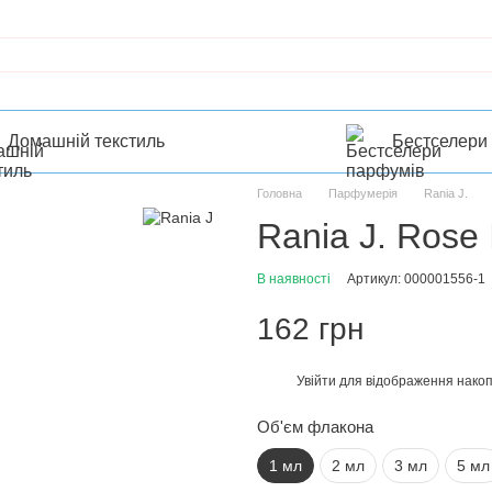
Домашній текстиль
Бестселери
Головна
Парфумерія
Rania J.
Rania J. Rose 
В наявності
Артикул: 000001556-1
162 грн
Увійти
для відображення накоп
%
Об'єм флакона
1 мл
2 мл
3 мл
5 мл