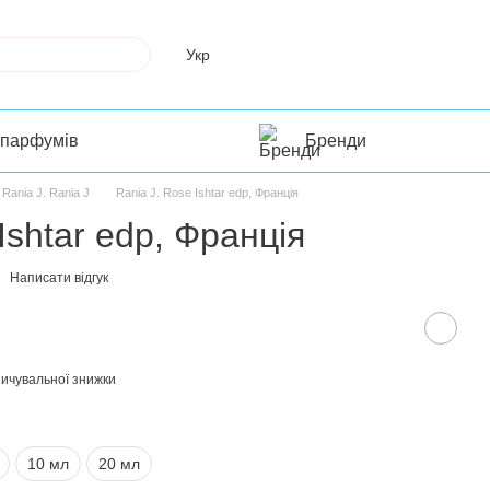
Укр
 парфумів
Бренди
Rania J. Rania J
Rania J. Rose Ishtar edp, Франція
Ishtar edp, Франція
Написати відгук
ичувальної знижки
10 мл
20 мл