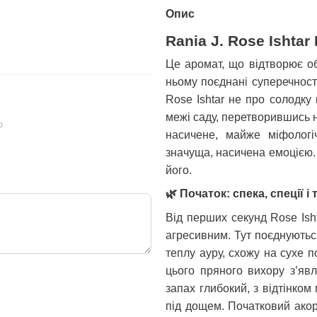
162 грн
501 грн
Опис
Rania J. Rose Ishtar
630 грн
663 грн
Купи
Це аромат, що відтворює об
ньому поєднані суперечності:
Rose Ishtar не про солодку
межі саду, перетворившись н
ю
насичене, майже міфологі
значуща, насичена емоцією.
його.
🌿
Початок: спека, спеції і
Від перших секунд Rose Ish
агресивним. Тут поєднуютьс
теплу ауру, схожу на сухе п
цього пряного вихору з’яв
запах глибокий, з відтінком
під дощем. Початковий акор