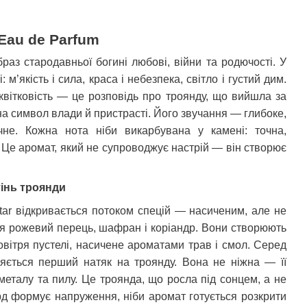
 Eau de Parfum
ти
раз стародавньої богині любові, війни та родючості. У
 м’якість і сила, краса і небезпека, світло і густий дим.
 квітковість — це розповідь про троянду, що вийшла за
а символ влади й пристрасті. Його звучання — глибоке,
чне. Кожна нота ніби викарбувана у камені: точна,
 Це аромат, який не супроводжує настрій — він створює
 тінь троянди
tar відкривається потоком спецій — насиченим, але не
я рожевий перець, шафран і коріандр. Вони створюють
овітря пустелі, насичене ароматами трав і смол. Серед
ляється перший натяк на троянду. Вона не ніжна — її
 металу та пилу. Це троянда, що росла під сонцем, а не
д формує напруження, ніби аромат готується розкрити