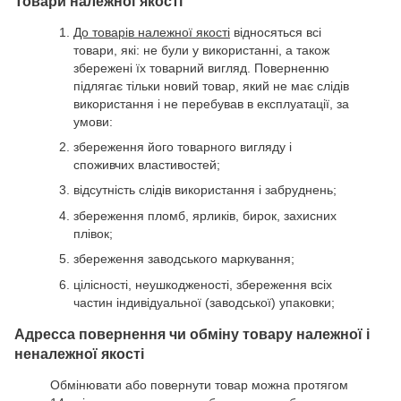
Товари належної якості
До товарів належної якості
відносяться всі
товари, які: не були у використанні, а також
збережені їх товарний вигляд. Поверненню
підлягає тільки новий товар, який не має слідів
використання і не перебував в експлуатації, за
умови:
збереження його товарного вигляду і
споживчих властивостей;
відсутність слідів використання і забруднень;
збереження пломб, ярликів, бирок, захисних
плівок;
збереження заводського маркування;
цілісності, неушкодженості, збереження всіх
частин індивідуальної (заводської) упаковки;
Адресса повернення чи обміну товару належної і
неналежної якості
Обмінювати або повернути товар можна протягом