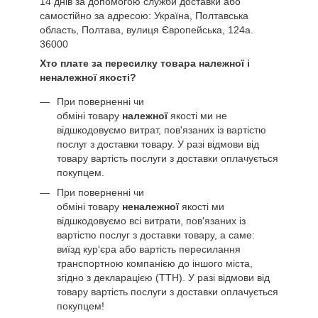
14 днів за допомогою служби доставки або
самостійно за адресою: Україна, Полтавська
область, Полтава, вулиця Європейська, 124а.
36000
Хто плате за пересилку товара належної і
неналежної якості?
При поверненні чи
обміні товару
належної
якості ми не
відшкодовуємо витрат, пов'язаних із вартістю
послуг з доставки товару. У разі відмови від
товару вартість послуги з доставки оплачується
покупцем.
При поверненні чи
обміні товару
неналежної
якості ми
відшкодовуємо всі витрати, пов'язаних із
вартістю послуг з доставки товару, а саме:
виїзд кур'єра або вартість пересилання
транспортною компанією до іншого міста,
згідно з декларацією (ТТН). У разі відмови від
товару вартість послуги з доставки оплачується
покупцем!