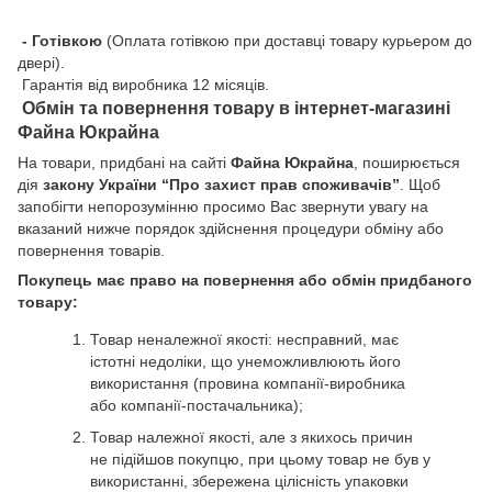
- Готівкою
(Оплата готівкою при доставці товару курьером до
двері).
Гарантія від виробника 12 місяців.
Обмін та повернення товару в інтернет-магазині
Файна Юкрайна
На товари, придбані на сайті
Файна Юкрайна
, поширюється
дія
закону України “Про захист прав споживачів”
. Щоб
запобігти непорозумінню просимо Вас звернути увагу на
вказаний нижче порядок здійснення процедури обміну або
повернення товарів.
Покупець має право на повернення або обмін придбаного
товару:
Товар неналежної якості: несправний, має
істотні недоліки, що унеможливлюють його
використання (провина компанії-виробника
або компанії-постачальника);
Товар належної якості, але з якихось причин
не підійшов покупцю, при цьому товар не був у
використанні, збережена цілісність упаковки