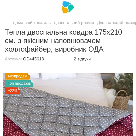
Домашній текстиль
Двоспальний розмір
Двоспальний розм
Тепла двоспальна ковдра 175х210
см. з якісним наповнювачем
холлофайбер, виробник ОДА
Артикул:
ОD445613
2 відгуки
Розпродаж
Топ продажів
−22%