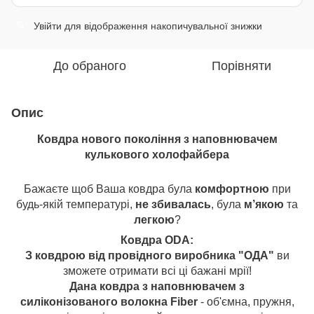
Увійти
для відображення накопичувальної знижки
%
До обраного
Порівняти
Опис
Ковдра нового покоління з наповнювачем
кулькового холофайбера
Бажаєте щоб Ваша ковдра була
комфортною
при
будь-якій температурі,
не збивалась
, була
м’якою
та
легкою
?
Ковдра ODA:
З ковдрою від провідного виробника "ОДА"
ви
зможете отримати всі ці бажані мрії!
Дана ковдра з наповнювачем з
силіконізованого волокна Fiber
- об'ємна, пружня,