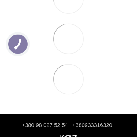
+380 98 027 52 54
+380933316320
Контакти