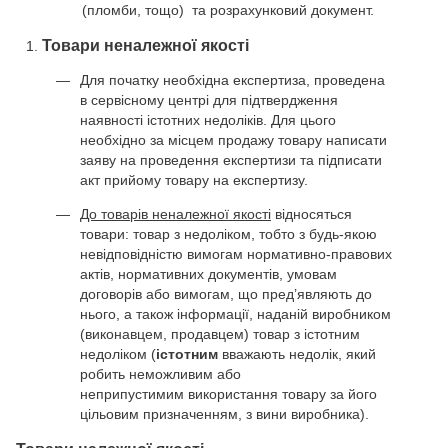
(пломби, тощо) та розрахунковий документ.
Товари неналежної якості
Для початку необхідна експертиза, проведена
в сервісному центрі для підтвердження
наявності істотних недоліків. Для цього
необхідно за місцем продажу товару написати
заяву на проведення експертизи та підписати
акт прийому товару на експертизу.
До товарів неналежної якості
відносяться
товари: товар з недоліком, тобто з будь-якою
невідповідністю вимогам нормативно-правових
актів, нормативних документів, умовам
договорів або вимогам, що пред’являють до
нього, а також інформації, наданій виробником
(виконавцем, продавцем) товар з істотним
недоліком (
істотним
вважають недолік, який
робить неможливим або
неприпустимим використання товару за його
цільовим призначенням, з вини виробника).