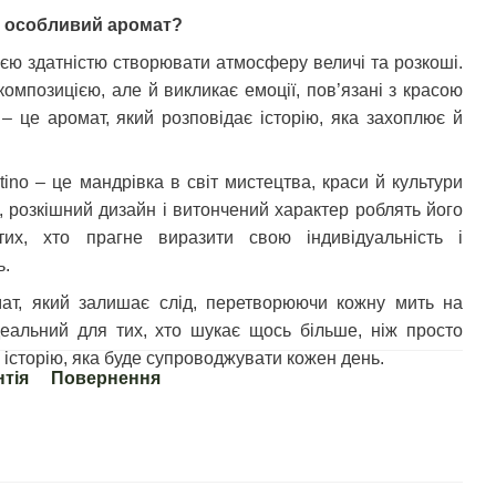
 це особливий аромат?
єю здатністю створювати атмосферу величі та розкоші.
омпозицією, але й викликає емоції, пов’язані з красою
no – це аромат, який розповідає історію, яка захоплює й
entino – це мандрівка в світ мистецтва, краси й культури
ь, розкішний дизайн і витончений характер роблять його
их, хто прагне виразити свою індивідуальність і
ь.
омат, який залишає слід, перетворюючи кожну мить на
деальний для тих, хто шукає щось більше, ніж просто
 історію, яка буде супроводжувати кожен день.
нтія
Повернення