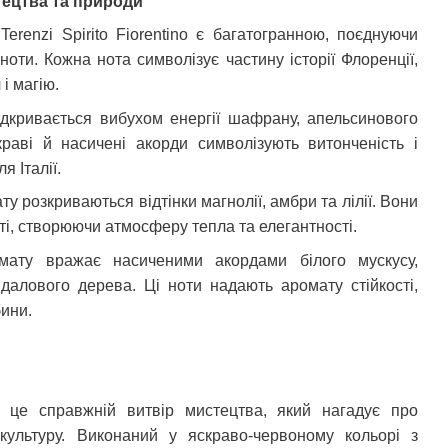
тецтва та природи
Terenzi Spirito Fiorentino є багатогранною, поєднуючи
 ноти. Кожна нота символізує частину історії Флоренції,
і магію.
відкривається вибухом енергії шафрану, апельсинового
раві й насичені акорди символізують витонченість і
я Італії.
ату розкриваються відтінки магнолії, амбри та лілії. Вони
ті, створюючи атмосферу тепла та елегантності.
ату вражає насиченими акордами білого мускусу,
далового дерева. Ці ноти надають аромату стійкості,
бини.
 – це справжній витвір мистецтва, який нагадує про
 культуру. Виконаний у яскраво-червоному кольорі з