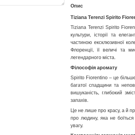
Опис
Tiziana Terenzi Spirito Fio
Tiziana Terenzi Spirito Fior
культури, історії та елега
частиною ексклюзивної колекц
Флоренції, її величі та м
легендарного міста.
Філософія аромату
Spirito Fiorentino – це біль
багатої спадщини та непов
вишуканість, глибокий зміс
запахів.
Це не лише про красу, а й про
про людину, яка не боїтьс
увагу.