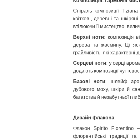
Композиція: гармонія мис
Спіраль композиції Tiziana 
квіткові, деревні та шкіряні
втілюючи її мистецтво, велич 
Верхні ноти
: композиція 
дерева та жасмину. Ці яск
грайливість, які характерні дл
Серцеві ноти
: у серці аром
додають композиції чуттєвос
Базові ноти
: шлейф аром
дубового моху, шкіри й сан
багатства й незабутньої гли
Дизайн флакона
Флакон Spirito Fiorentino
флорентійські традиції та