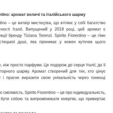
rentino: аромат величі та італійського шарму
entino – це витвір мистецтва, що втілює у собі багатство
нтності Італії. Випущений у 2019 році, цей аромат є
ії бренду Tiziana Terenzi. Spirito Fiorentino – це гімн
истецької душі, яка проникає у кожен куточок цього
ше, ніж просто парфуми. Це подорож до серця Італії, до її
торного шарму. Аромат створений для тих, хто цінує
т і прагне виразити свою унікальність через тонкощі
 сміливість. Spirito Fiorentino – це про індивідуальність,
я бути собою та випромінювати енергію, що привертає