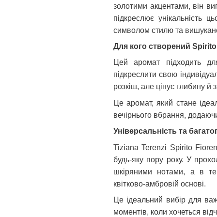
золотими акцентами, він ви
підкреслює унікальність ц
символом стилю та вишукано
Для кого створений Spirito
Цей аромат підходить для
підкреслити свою індивідуаль
розкіш, але цінує глибину й з
Це аромат, який стане ідеа
вечірнього вбрання, додаюч
Універсальність та багато
Tiziana Terenzi Spirito Fio
будь-яку пору року. У прох
шкіряними нотами, а в теп
квітково-амбровій основі.
Це ідеальний вибір для важ
моментів, коли хочеться від