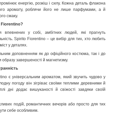
промінює енергію, розкіш і силу. Кожна деталь флакона
ього аромату, роблячи його не лише парфумами, а й
го смаку.
 Fiorentino?
 впевнених у собі, амбітних людей, які прагнуть
ність. Spirito Fiorentino – це вибір для тих, хто любить
міст у деталях.
льним доповненням як до офіційного костюма, так і до
и образу завершеності й магнетизму.
гранність
rentino є універсальним ароматом, який звучить чудово у
олодну погоду він зігріває своїми теплими деревними й
лі дні додає вишуканості й свіжості завдяки своїй
ливих подій, романтичних вечорів або просто для тих
чути себе особливим.