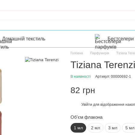
Домашній текстиль
Бестселери
Головна
Парфумерія
Tiziana Tere
Tiziana Terenzi
В наявності
Артикул: 00000692-1
82 грн
Увійти
для відображення накоп
%
Об'єм флакона
1 мл
2 мл
3 мл
5 мл