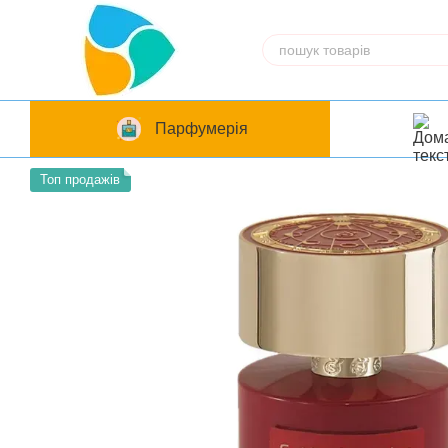
Перейти до основного контенту
Парфумерія
Топ продажів