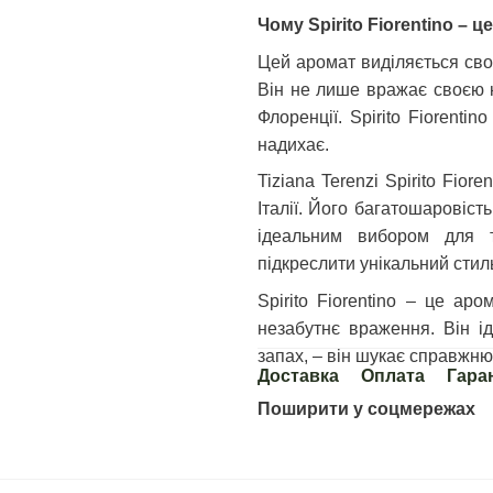
Чому Spirito Fiorentino –
Цей аромат виділяється сво
Він не лише вражає своєю к
Флоренції. Spirito Fiorenti
надихає.
Tiziana Terenzi Spirito Fior
Італії. Його багатошаровіст
ідеальним вибором для т
підкреслити унікальний стил
Spirito Fiorentino – це ар
незабутнє враження. Він і
запах, – він шукає справжню
Доставка
Оплата
Гара
Поширити у соцмережах