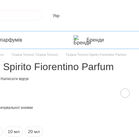
Укр
 парфумів
Бренди
nzi
Tiziana Terenzi Tiziana Terenzi
Tiziana Terenzi Spirito Fiorentino Parfum
 Spirito Fiorentino Parfum
Написати відгук
ичувальної знижки
10 мл
20 мл