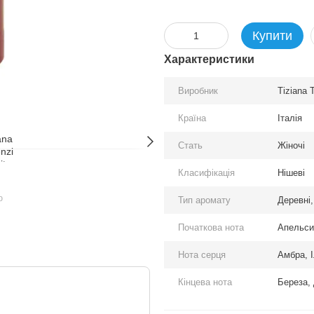
Купити
Характеристики
Виробник
Tiziana 
Країна
Італія
Стать
Жіночі
Класифікація
Нішеві
ю
Тип аромату
Деревні,
Початкова нота
Апельси
Нота серця
Амбра, І
Кінцева нота
Береза,