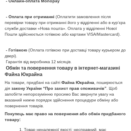
- Онлайн-оплата Monopay
- Оплата при отриманні
(Оплатити замовлення після
перевірки товару при отриманні його у відділенні або в кур’єра
служби доставки «Нова пошта». Оплата у відділенні Нової
Пошти здійснюється готівкою або картами VISA/Mastercard).
- Готівкою
(Оплата готівкою при доставці товару курьером до
двері).
Гарантія від виробника 12 місяців.
Обмін та повернення товару в інтернет-магазині
Файна Юкрайна
На товари, придбані на сайті
Файна Юкрайна
, поширюється
дія
закону України “Про захист прав споживачів”
. Щоб
запобігти непорозумінню просимо Вас звернути увагу на
вказаний нижче порядок здійснення процедури обміну або
повернення товарів.
Покупець має право на повернення або обмін придбаного
товару:
Товар неналежної якості: несправний, має