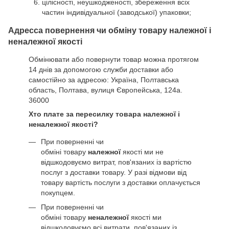
цілісності, неушкодженості, збереження всіх
частин індивідуальної (заводської) упаковки;
Адресса повернення чи обміну товару належної і
неналежної якості
Обмінювати або повернути товар можна протягом
14 днів за допомогою служби доставки або
самостійно за адресою: Україна, Полтавська
область, Полтава, вулиця Європейська, 124а.
36000
Хто плате за пересилку товара належної і
неналежної якості?
При поверненні чи
обміні товару
належної
якості ми не
відшкодовуємо витрат, пов'язаних із вартістю
послуг з доставки товару. У разі відмови від
товару вартість послуги з доставки оплачується
покупцем.
При поверненні чи
обміні товару
неналежної
якості ми
відшкодовуємо всі витрати, пов'язаних із