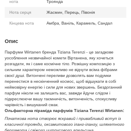
нота
Троянда
Нота серця
Жасмин, Перець, Півонія
Кінцева нота
Амбра, Ваніль, Карамель, Сандал
Опис
Парфуми Wirtanen бренда Tiziana Terenzi - це загадкове
уособлення незвичайної комети Віртанена, яку хочеться
розгадати, як і саме космічне тіло. Розкішну композицію з
сильним характером неможливо не відчути всіма фібрами
своєї душі. Витончені переливи дозволять вам подумки
перенестися в нескінченний космос, щоб відшукати в собі
неймовірну енергію і сили для нових звершень. Бездоганний
парфум ніколи не залишить вас, завжди йдучи слідом і
підкреслюючи вашу таємничість, витонченість, спокусливу
чарівність і вишуканий смак.
Ольфакторна піраміда парфумів Tiziana Terenzi Wirtanen:
Початкова нота створює яскравий і привабливий вступ із
класичної троянди, оксамитового іланг-ілангу, шляхетного
бергамота і свіжого цитрусового апельсина.