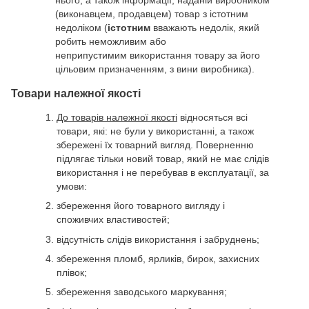
(виконавцем, продавцем) товар з істотним
недоліком (
істотним
вважають недолік, який
робить неможливим або
неприпустимим використання товару за його
цільовим призначенням, з вини виробника).
Товари належної якості
До товарів належної якості
відносяться всі
товари, які: не були у використанні, а також
збережені їх товарний вигляд. Поверненню
підлягає тільки новий товар, який не має слідів
використання і не перебував в експлуатації, за
умови:
збереження його товарного вигляду і
споживчих властивостей;
відсутність слідів використання і забруднень;
збереження пломб, ярликів, бирок, захисних
плівок;
збереження заводського маркування;