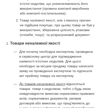
істотні недоліки, що унеможливлюють його
використання (провина компанії-виробника
або компанії-постачальника);
Товар належної якості, але з якихось причин
не підійшов покупцю, при цьому товар не був у
використанні, збережена цілісність упаковки
(пломби, тощо) та розрахунковий документ.
Товари неналежної якості
Для початку необхідна експертиза, проведена
в сервісному центрі для підтвердження
наявності істотних недоліків. Для цього
необхідно за місцем продажу товару написати
заяву на проведення експертизи та підписати
акт прийому товару на експертизу.
До товарів неналежної якості
відносяться
товари: товар з недоліком, тобто з будь-якою
невідповідністю вимогам нормативно-правових
актів, нормативних документів, умовам
договорів або вимогам, що пред’являють до
нього, а також інформації, наданій виробником