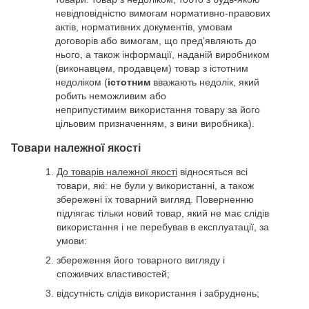
невідповідністю вимогам нормативно-правових
актів, нормативних документів, умовам
договорів або вимогам, що пред’являють до
нього, а також інформації, наданій виробником
(виконавцем, продавцем) товар з істотним
недоліком (
істотним
вважають недолік, який
робить неможливим або
неприпустимим використання товару за його
цільовим призначенням, з вини виробника).
Товари належної якості
До товарів належної якості
відносяться всі
товари, які: не були у використанні, а також
збережені їх товарний вигляд. Поверненню
підлягає тільки новий товар, який не має слідів
використання і не перебував в експлуатації, за
умови:
збереження його товарного вигляду і
споживчих властивостей;
відсутність слідів використання і забруднень;