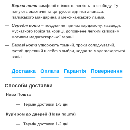
Верхні ноти
симфонії втілюють легкість та свободу. Тут
панують екзотичні та цитрусові відтінки ананаса,
італійського мандарина й мексиканського лайма.
Середні ноти
– поєднання пряних кардамону, лаванди,
мускатного горіха та кориці, доповнене легким квітковим
мотивом мадагаскарської герані.
Базові ноти
утворюють томний, трохи солодкуватий,
густий деревний шлейф з амбри, кедра та мадагаскарської
ванілі.
Доставка
Оплата
Гарантія
Повернення
Способи доставки
Нова Пошта
Термін доставки 1-3 дні
Кур'єром до дверей (Нова пошта)
Термін доставки 1-2 дні