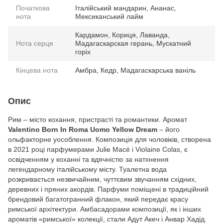
Початкова
Італійський мандарин, Ананас,
нота
Мексиканський лайм
Кардамон, Кориця, Лаванда,
Нота серця
Мадагаскарская герань, Мускатний
горіх
Кінцева нота
Амбра, Кедр, Мадагаскарська ваніль
Опис
Рим – місто кохання, пристрасті та романтики. Аромат
Valentino Born In Roma Uomo Yellow Dream
– його
ольфакторне уособлення. Композиція для чоловіків, створена
в 2021 році парфумерами Julie Macé і Violaine Colas, є
освідченням у коханні та вдячністю за натхнення
легендарному італійському місту. Туалетна вода
розкривається незвичайним, чуттєвим звучанням східних,
деревних і пряних акордів. Парфуми поміщені в традиційний
брендовий багатогранний флакон, який передає красу
римської архітектури. Амбасадорами композиції, як і інших
ароматів «римської» колекції, стали Адут Акеч і Анвар Хадід.