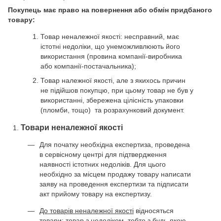
Покупець має право на повернення або обмін придбаного
товару:
Товар неналежної якості: несправний, має
істотні недоліки, що унеможливлюють його
використання (провина компанії-виробника
або компанії-постачальника);
Товар належної якості, але з якихось причин
не підійшов покупцю, при цьому товар не був у
використанні, збережена цілісність упаковки
(пломби, тощо) та розрахунковий документ.
Товари неналежної якості
Для початку необхідна експертиза, проведена
в сервісному центрі для підтвердження
наявності істотних недоліків. Для цього
необхідно за місцем продажу товару написати
заяву на проведення експертизи та підписати
акт прийому товару на експертизу.
До товарів неналежної якості
відносяться
товари: товар з недоліком, тобто з будь-якою