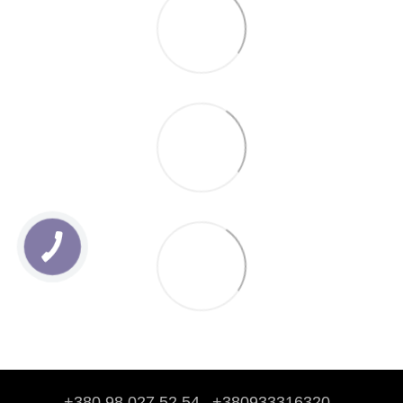
+380 98 027 52 54
+380933316320