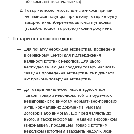
або компанії-постачальника);
Товар належної якості, але з якихось причин
не підійшов покупцю, при цьому товар не був у
використанні, збережена цілісність упаковки
(пломби, тощо) та розрахунковий документ.
Товари неналежної якості
Для початку необхідна експертиза, проведена
в сервісному центрі для підтвердження
наявності істотних недоліків. Для цього
необхідно за місцем продажу товару написати
заяву на проведення експертизи та підписати
акт прийому товару на експертизу.
До товарів неналежної якості
відносяться
товари: товар з недоліком, тобто з будь-якою
невідповідністю вимогам нормативно-правових
актів, нормативних документів, умовам
договорів або вимогам, що пред’являють до
нього, а також інформації, наданій виробником
(виконавцем, продавцем) товар з істотним
недоліком (
істотним
вважають недолік, який