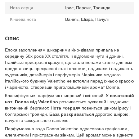
Нота серця
Ірис, Персик, Троянда
Кінцева нота
Ваніль, Шкіра, Пачулі
Опис
Епоха захопленням шикарними кіно-дівами припала на
середину 50х років ХХ століття. Її відгомони чути й донині.
Італійські пристрасні красуні, що стали іконами стилю для всіх
представниць прекрасної статі планети, надихали і надихають
художників, дизайнерів і парфумерів. Чарівники модного
італійського будинку Valentino не встояли перед їхньою красою
і чарівністю, створивши приголомшливий аромат Donna.
Класифікується парфум як шипровий і квітковий.
У початковій
ноті Donna від Valentino
розливається зухвалий і водночас
витончений бергамот.
Нота «серця»
повниться шиком ірису і
болгарської троянди.
База розкривається
дорогою шкірою,
пачулі та сексуальною ваніллю.
Парфумована вода Donna Valentino адресована граціозним,
елегантним і пристрасним жінкам. Цей аромат можна віднести