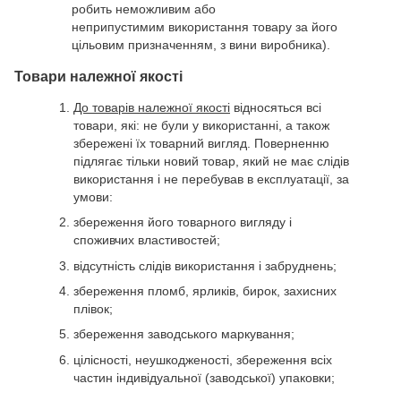
робить неможливим або
неприпустимим використання товару за його
цільовим призначенням, з вини виробника).
Товари належної якості
До товарів належної якості
відносяться всі
товари, які: не були у використанні, а також
збережені їх товарний вигляд. Поверненню
підлягає тільки новий товар, який не має слідів
використання і не перебував в експлуатації, за
умови:
збереження його товарного вигляду і
споживчих властивостей;
відсутність слідів використання і забруднень;
збереження пломб, ярликів, бирок, захисних
плівок;
збереження заводського маркування;
цілісності, неушкодженості, збереження всіх
частин індивідуальної (заводської) упаковки;