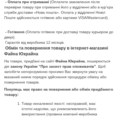
- Оплата при отриманні
(Оплатити замовлення після
перевірки товару при отриманні його у відділенні або в кур’єра
служби доставки «Нова пошта». Оплата у відділенні Нової
Пошти здійснюється готівкою або картами VISA/Mastercard).
- Готівкою
(Оплата готівкою при доставці товару курьером до
двері).
Гарантія від виробника 12 місяців.
Обмін та повернення товару в інтернет-магазині
Файна Юкрайна
На товари, придбані на сайті
Файна Юкрайна
, поширюється
дія
закону України “Про захист прав споживачів”
. Щоб
запобігти непорозумінню просимо Вас звернути увагу на
вказаний нижче порядок здійснення процедури обміну або
повернення товарів.
Покупець має право на повернення або обмін придбаного
товару:
Товар неналежної якості: несправний, має
істотні недоліки, що унеможливлюють його
використання (провина компанії-виробника