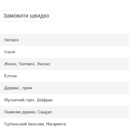
Замовити швидко
Versace
Італія
Жіночі, Чоловічі, Унісекс
Елітна
Деревні , пряні
Мускатний горіх, Шафран
Гваякове дерево, Сандал
Гур'юнський бальзам, Нагармота
& Rolf Flowerbomb