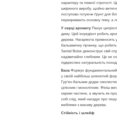
характеру та певної строгості. 
шкіряного виробу, щойно витягн
поступово готуючи ґрунт для бі
перекривають основну тему, а л
У серці аромату
Панує ципріол,
диму. Цей інгредієнт робить ар
дерева. Нагармота привносить у 
бальзамічну гірчинку, що робит
Santal Boise демонструє свій сп
надзвичайно глибоким. Це не со
підкреслює натуральність поход
База
Формує фундаментальний і 
у своїй найбільш шляхетній форм
Гур’ян-бальзам додає смолистих 
цілісним і монолітним. Фініш ви
окремі частини, а звучить як п
собі слід, який нагадує про тиш
меблями з масиву дерева.
Стійкість і шлейф