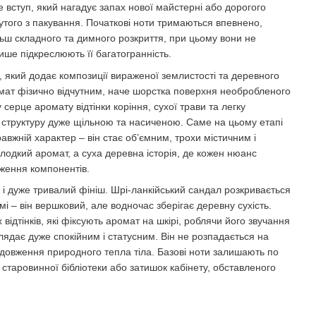
Це вступ, який нагадує запах нової майстерні або дорогого
утого з пакування. Початкові ноти тримаються впевнено,
льш складного та димного розкриття, при цьому вони не
ише підкреслюють її багатогранність.
 який додає композиції вираженої землистості та деревного
омат фізично відчутним, наче шорстка поверхня необробленого
серце аромату відтінки коріння, сухої трави та легку
ь структуру дуже щільною та насиченою. Саме на цьому етапі
равжній характер – він стає об’ємним, трохи містичним і
лодкий аромат, а суха деревна історія, де кожен нюанс
ження компонентів.
дуже тривалий фініш. Шрі-ланкійський сандал розкривається
і – він вершковий, але водночас зберігає деревну сухість.
відтінків, які фіксують аромат на шкірі, роблячи його звучання
глядає дуже спокійним і статусним. Він не розпадається на
родовження природного тепла тіла. Базові ноти залишають по
у старовинної бібліотеки або затишок кабінету, обставленого