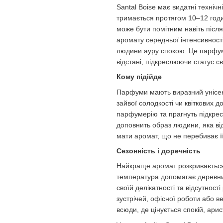
Santal Boise має видатні технічн
тримається протягом 10–12 годи
може бути помітним навіть післ
аромату середньої інтенсивност
людини ауру спокою. Це парфум 
відстані, підкреслюючи статус с
Кому підійде
Парфуми мають виразний унісекс
зайвої солодкості чи квіткових д
парфумерію та прагнуть підкрес
доповнить образ людини, яка ві
мати аромат, що не перебиває її
Сезонність і доречність
Найкраще аромат розкривається 
температура допомагає деревним
своїй делікатності та відсутності
зустрічей, офісної роботи або в
всюди, де цінується спокій, арис