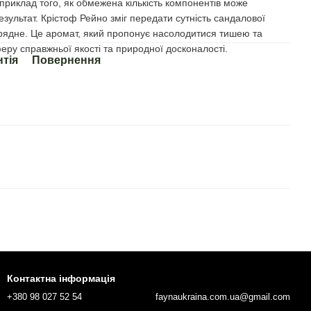
е приклад того, як обмежена кількість компонентів може
езультат. Крістоф Рейно зміг передати сутність сандалової
рядне. Це аромат, який пропонує насолодитися тишею та
ру справжньої якості та природної досконалості.
нтія
Повернення
Контактна інформація
+380 98 027 52 54
faynaukraina.com.ua@gmail.com