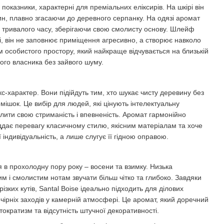
і показники, характерні для преміальних еліксирів. На шкірі він
н, плавно згасаючи до деревного серпанку. На одязі аромат
я тривалого часу, зберігаючи свою смолисту основу. Шлейф
і, він не заповнює приміщення агресивно, а створює навколо
особистого простору, який найкраще відчувається на близькій
вого власника без зайвого шуму.
-характер. Вони підійдуть тим, хто шукає чисту деревину без
омішок. Це вибір для людей, які цінують інтелектуальну
лити свою стриманість і впевненість. Аромат гармонійно
ддає перевагу класичному стилю, якісним матеріалам та хоче
 індивідуальність, а лише слугує її гідною оправою.
в прохолодну пору року – восени та взимку. Низька
 і смолистим нотам звучати більш чітко та глибоко. Завдяки
 різких кутів, Santal Boise ідеально підходить для ділових
ечірніх заходів у камерній атмосфері. Це аромат, який доречний
тократизм та відсутність штучної декоративності.