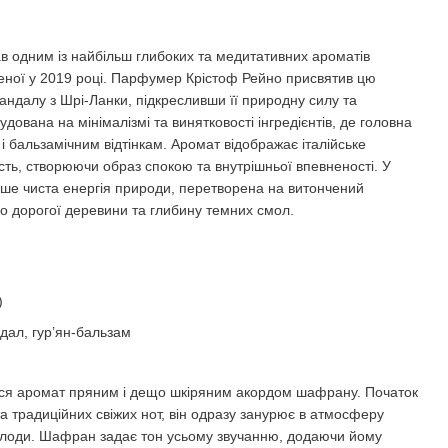
в одним із найбільш глибоких та медитативних ароматів
ти
леної у 2019 році. Парфумер Крістоф Рейно присвятив цю
ндалу з Шрі-Ланки, підкресливши її природну силу та
дована на мінімалізмі та винятковості інгредієнтів, де головна
і бальзамічним відтінкам. Аромат відображає італійське
сть, створюючи образ спокою та внутрішньої впевненості. У
ише чиста енергія природи, перетворена на витончений
ло дорогої деревини та глибину темних смол.
)
ндал, гур’ян-бальзам
ся аромат пряним і дещо шкіряним акордом шафрану. Початок
та традиційних свіжих нот, він одразу занурює в атмосферу
холоди. Шафран задає тон усьому звучанню, додаючи йому