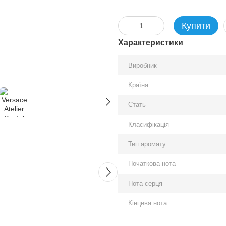
Купити
Характеристики
Виробник
Країна
Стать
Разом дешевше
Класифікація
Тип аромату
Початкова нота
Нота серця
Кінцева нота
Versace Atelier Santal Boise
Viktor 
EDP
EDP