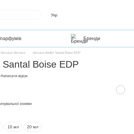
Укр
 парфумів
Бренди
Versace Versace
Versace Atelier Santal Boise EDP
r Santal Boise EDP
Написати відгук
ичувальної знижки
10 мл
20 мл