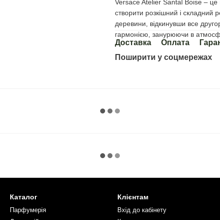
Versace Atelier Santal Boise – ц
створити розкішний і складний р
деревини, відкинувши все друго
гармонією, занурюючи в атмосфе
Доставка
Оплата
Гара
Поширити у соцмережах
Каталог
Клієнтам
Парфумерія
Вхід до кабінету