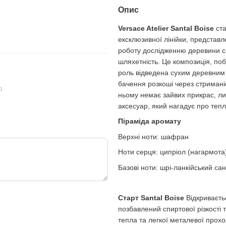
88 грн
630 грн
Опис
675 грн
Versace Atelier Santal Boise
ста
718 грн
Купи
ексклюзивної лінійки, представ
роботу дослідженню деревини са
шляхетність. Це композиція, побу
роль відведена сухим деревним 
бачення розкоші через стримані
ю
ньому немає зайвих прикрас, л
аксесуар, який нагадує про теп
Піраміда аромату
Верхні ноти: шафран
Ноти серця: ципріол (нагармота
Базові ноти: шрі-ланкійський са
Старт Santal Boise
Відкриваєть
позбавлений спиртової різкості 
тепла та легкої металевої про