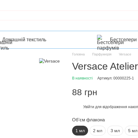
Домашній текстиль
Бестселери
Головна
Парфумерія
Versace
Versace Atelie
В наявності
Артикул: 00000225-1
88 грн
Увійти
для відображення накоп
%
Об'єм флакона
1 мл
2 мл
3 мл
5 мл