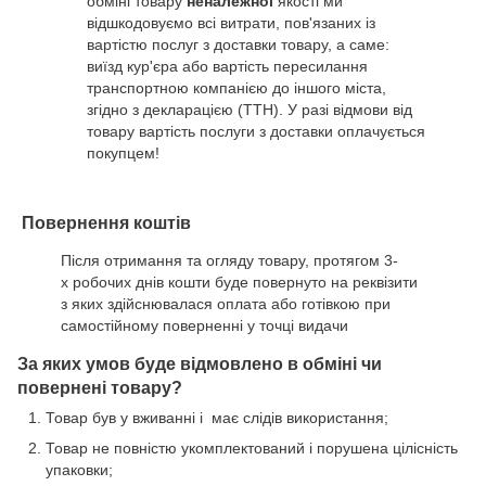
обміні товару
неналежної
якості ми
відшкодовуємо всі витрати, пов'язаних із
вартістю послуг з доставки товару, а саме:
виїзд кур'єра або вартість пересилання
транспортною компанією до іншого міста,
згідно з декларацією (ТТН). У разі відмови від
товару вартість послуги з доставки оплачується
покупцем!
Повернення коштів
Після отримання та огляду товару, протягом 3-
х робочих днів кошти буде повернуто на реквізити
з яких здійснювалася оплата або готівкою при
самостійному поверненні у точці видачи
За яких умов буде відмовлено в обміні чи
повернені товару?
Товар був у вживанні і має слідів використання;
Товар не повністю укомплектований і порушена цілісність
упаковки;