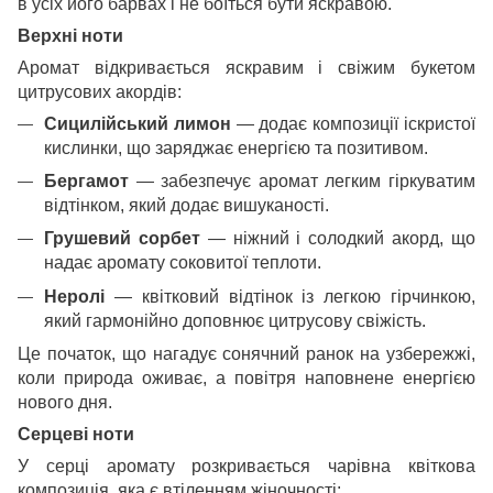
в усіх його барвах і не боїться бути яскравою.
Верхні ноти
Аромат відкривається яскравим і свіжим букетом
цитрусових акордів:
Сицилійський лимон
— додає композиції іскристої
кислинки, що заряджає енергією та позитивом.
Бергамот
— забезпечує аромат легким гіркуватим
відтінком, який додає вишуканості.
Грушевий сорбет
— ніжний і солодкий акорд, що
надає аромату соковитої теплоти.
Неролі
— квітковий відтінок із легкою гірчинкою,
який гармонійно доповнює цитрусову свіжість.
Це початок, що нагадує сонячний ранок на узбережжі,
коли природа оживає, а повітря наповнене енергією
нового дня.
Серцеві ноти
У серці аромату розкривається чарівна квіткова
композиція, яка є втіленням жіночності: