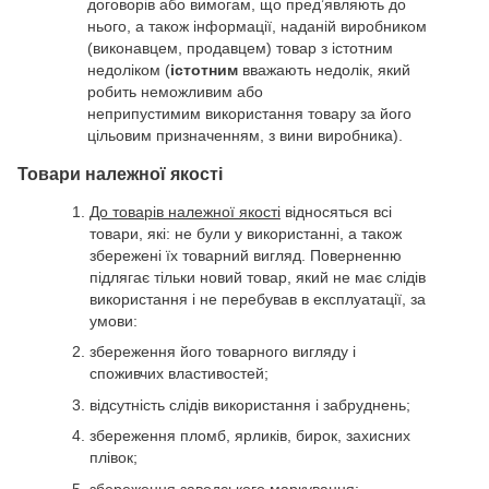
договорів або вимогам, що пред’являють до
нього, а також інформації, наданій виробником
(виконавцем, продавцем) товар з істотним
недоліком (
істотним
вважають недолік, який
робить неможливим або
неприпустимим використання товару за його
цільовим призначенням, з вини виробника).
Товари належної якості
До товарів належної якості
відносяться всі
товари, які: не були у використанні, а також
збережені їх товарний вигляд. Поверненню
підлягає тільки новий товар, який не має слідів
використання і не перебував в експлуатації, за
умови:
збереження його товарного вигляду і
споживчих властивостей;
відсутність слідів використання і забруднень;
збереження пломб, ярликів, бирок, захисних
плівок;
збереження заводського маркування;