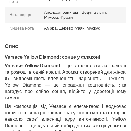
нота
Апельсиновий цвіт, Водяна лілія,
Нота серця
Мімоза, Фрезія
Кінцева нота
Амбра, Дерево гуаяк, Мускус
Опис
Versace Yellow Diamond: сонце у флаконі
Versace Yellow Diamond
– це втілення світла, радості
та розкоші в одній краплі. Аромат створений для жінок,
які випромінюють впевненість, чарівність і ніжність.
Yellow Diamond — це справжня коштовність, яка
нагадує про сяйво сонця, відбите у дорогоцінному
камені.
Ця композиція від Versace є елегантною і водночас
іскристою, вона розкриває красу кожної миті та створює
навколо своєї власниці ауру витонченості. Yellow
Diamond — це ідеальний вибір для тих, хто цінує життя