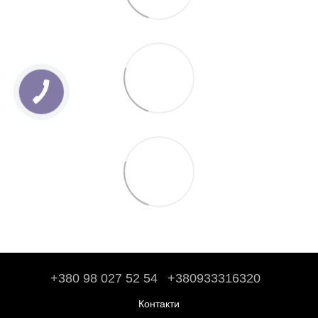
+380 98 027 52 54
+380933316320
Контакти