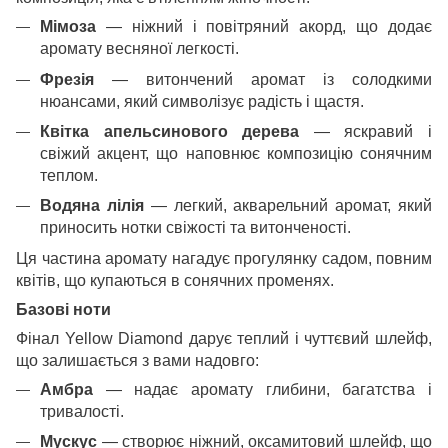
Мімоза
— ніжний і повітряний акорд, що додає
аромату весняної легкості.
Фрезія
— витончений аромат із солодкими
нюансами, який символізує радість і щастя.
Квітка апельсинового дерева
— яскравий і
свіжий акцент, що наповнює композицію сонячним
теплом.
Водяна лілія
— легкий, акварельний аромат, який
приносить нотки свіжості та витонченості.
Ця частина аромату нагадує прогулянку садом, повним
квітів, що купаються в сонячних променях.
Базові ноти
Фінал Yellow Diamond дарує теплий і чуттєвий шлейф,
що залишається з вами надовго:
Амбра
— надає аромату глибини, багатства і
тривалості.
Мускус
— створює ніжний, оксамитовий шлейф, що