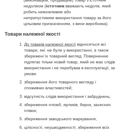
недоліком (
істотним
вважають недолік, який
робить неможливим або
неприпустимим використання товару за його
цільовим призначенням, з вини виробника).
Товари належної якості
До товарів належної якості
відносяться всі
товари, які: не були у використанні, а також
збережені їх товарний вигляд. Поверненню
підлягає тільки новий товар, який не має слідів
використання і не перебував в експлуатації, за
умови:
збереження його товарного вигляду і
споживчих властивостей;
відсутність слідів використання і забруднень;
збереження пломб, ярликів, бирок, захисних
плівок;
збереження заводського маркування;
цілісності, неушкодженості, збереження всіх