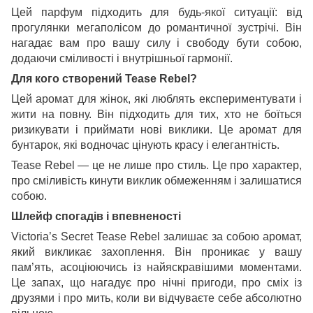
Цей парфум підходить для будь-якої ситуації: від
прогулянки мегаполісом до романтичної зустрічі. Він
нагадає вам про вашу силу і свободу бути собою,
додаючи сміливості і внутрішньої гармонії.
Для кого створений Tease Rebel?
Цей аромат для жінок, які люблять експериментувати і
жити на повну. Він підходить для тих, хто не боїться
ризикувати і приймати нові виклики. Це аромат для
бунтарок, які водночас цінують красу і елегантність.
Tease Rebel — це не лише про стиль. Це про характер,
про сміливість кинути виклик обмеженням і залишатися
собою.
Шлейф спогадів і впевненості
Victoria’s Secret Tease Rebel залишає за собою аромат,
який викликає захоплення. Він проникає у вашу
пам’ять, асоціюючись із найяскравішими моментами.
Це запах, що нагадує про нічні пригоди, про сміх із
друзями і про мить, коли ви відчуваєте себе абсолютно