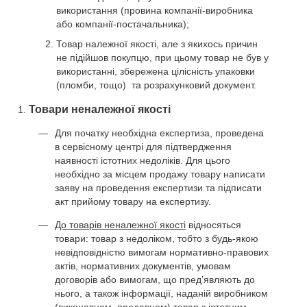
використання (провина компанії-виробника
або компанії-постачальника);
Товар належної якості, але з якихось причин
не підійшов покупцю, при цьому товар не був у
використанні, збережена цілісність упаковки
(пломби, тощо) та розрахунковий документ.
Товари неналежної якості
Для початку необхідна експертиза, проведена
в сервісному центрі для підтвердження
наявності істотних недоліків. Для цього
необхідно за місцем продажу товару написати
заяву на проведення експертизи та підписати
акт прийому товару на експертизу.
До товарів неналежної якості
відносяться
товари: товар з недоліком, тобто з будь-якою
невідповідністю вимогам нормативно-правових
актів, нормативних документів, умовам
договорів або вимогам, що пред’являють до
нього, а також інформації, наданій виробником
(виконавцем, продавцем) товар з істотним