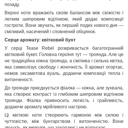
позаду.
Верхні ноти вражають своїм балансом між свіжістю і
легким шипровим відтінком, який додає композиції
гостроти. Вони звучать, як перший подих нового дня —
сміливий, насичений і сповнений обіцянок.
Серце аромату: квітковий бунт
У серці Tease Rebel розкривається багатогранний
квітковий букет. Головна героїня тут — троянда. Але це
не традиційна ніжна троянда, а смілива і сильна квітка,
яка символізує свободу і жіночність. Її аромат огортає,
немов оксамитова вуаль, додаючи композиції тепла і
витонченості.
До троянди приєднується фіалка — ніжна, але зухвала,
яка створює контраст із глибоким шипровим відтінком
троянди. Фіалка привносить легкість і грайливість,
додаючи аромату мрійливого настрою.
Ці квіткові ноти створюють гармонію між силою і
чуттєвістю, між бунтарством і витонченістю. Вони
звучать, як мелодія, що захоплює і не відпускає.