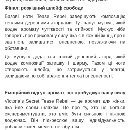
Фінал: розкішний шлейф свободи
Базові ноти Tease Rebel завершують композицію
теплими деревними акордами. Тут панує мускус, який
додає аромату чуттєвості та стійкості. Мускус ніби
говорить про приховану силу, яка є в кожній жінці, про її
здатність залишатися впевненою, незважаючи на
обставини.
До мускусу додається тонкий деревний акорд, який
додає композиції затишку і шарму. Разом ці ноти
створюють шлейф, що затримується у повітрі,
залишаючи по собі враження тепла і впевненості.
Емоційний відгук: аромат, що пробуджує вашу силу
Victoria’s Secret Tease Rebel — це аромат для жінки,
яка йде своїм шляхом. Це про ту, хто не боїться
експериментувати, хто вміє бути сильною і ніжною
водночас. Він підкреслює вашу індивідуальність,
роблячи кожен момент незабутнім.