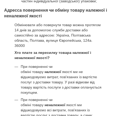
частин індивідуальної (заводської) упаковки;
Адресса повернення чи обміну товару належної і
неналежної якості
Обмінювати або повернути товар можна протягом
14 днів за допомогою служби доставки або
самостійно за адресою: Україна, Полтавська
область, Полтава, вулиця Європейська, 124а.
36000
Хто плате за пересилку товара належної і
неналежної якості?
При поверненні чи
обміні товару
належної
якості ми не
відшкодовуємо витрат, пов'язаних із вартістю
послуг з доставки товару. У разі відмови від
товару вартість послуги з доставки оплачується
покупцем.
При поверненні чи
обміні товару
неналежної
якості ми
відшкодовуємо всі витрати, пов'язаних із
вартістю послуг з доставки товару, а саме: