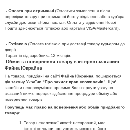
- Оплата при отриманні
(Оплатити замовлення після
перевірки товару при отриманні його у відділенні або в кур’єра
служби доставки «Нова пошта». Оплата у відділенні Нової
Пошти здійснюється готівкою або картами VISA/Mastercard).
- Готівкою
(Оплата готівкою при доставці товару курьером до
двері).
Гарантія від виробника 12 місяців.
Обмін та повернення товару в інтернет-магазині
Файна Юкрайна
На товари, придбані на сайті
Файна Юкрайна
, поширюється
дія
закону України “Про захист прав споживачів”
. Щоб
запобігти непорозумінню просимо Вас звернути увагу на
вказаний нижче порядок здійснення процедури обміну або
повернення товарів.
Покупець має право на повернення або обмін придбаного
товару:
Товар неналежної якості: несправний, має
істотні недоліки, що унеможливлюють його