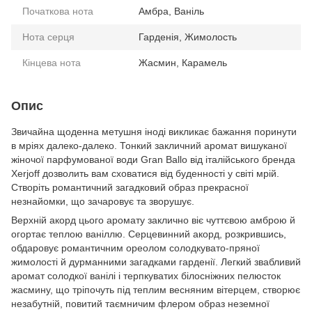
Початкова нота
Амбра, Ваніль
Нота серця
Гарденія, Жимолость
Кінцева нота
Жасмин, Карамель
Опис
Звичайна щоденна метушня іноді викликає бажання поринути
в мріях далеко-далеко. Тонкий закличний аромат вишуканої
жіночої парфумованої води Gran Ballo від італійського бренда
Xerjoff дозволить вам сховатися від буденності у світі мрій.
Створіть романтичний загадковий образ прекрасної
незнайомки, що зачаровує та зворушує.
Верхній акорд цього аромату заклично віє чуттєвою амброю й
огортає теплою ваніллю. Серцевинний акорд, розкрившись,
обдаровує романтичним ореолом солодкувато-пряної
жимолості й дурманними загадками гарденії. Легкий звабливий
аромат солодкої ванілі і терпкуватих білосніжних пелюсток
жасмину, що тріпочуть під теплим весняним вітерцем, створює
незабутній, повитий таємничим флером образ неземної