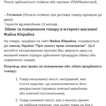
Пошти здійснюється готівкою або картами VISA/Mastercard).
- Готівкою
(Оплата готівкою при доставці товару курьером до
двері).
Гарантія від виробника 12 місяців.
Обмін та повернення товару в інтернет-магазині
Файна Юкрайна
На товари, придбані на сайті
Файна Юкрайна
, поширюється
дія
закону України “Про захист прав споживачів”
. Щоб
запобігти непорозумінню просимо Вас звернути увагу на
вказаний нижче порядок здійснення процедури обміну або
повернення товарів.
Покупець має право на повернення або обмін придбаного
товару:
Товар неналежної якості: несправний, має
істотні недоліки, що унеможливлюють його
використання (провина компанії-виробника
або компанії-постачальника);
Товар належної якості, але з якихось причин
не підійшов покупцю, при цьому товар не був у