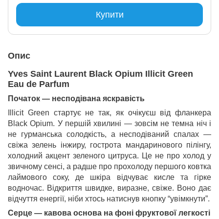
Купити
Опис
Yves Saint Laurent Black Opium Illicit Green
Eau de Parfum
Початок — несподівана яскравість
Illicit Green стартує не так, як очікуєш від фланкера
Black Opium. У першій хвилині — зовсім не темна ніч і
не гурманська солодкість, а несподіваний спалах —
свіжа зелень інжиру, гострота мандаринового пілінгу,
холодний акцент зеленого цитруса. Це не про холод у
звичному сенсі, а радше про прохолоду першого ковтка
лаймового соку, де шкіра відчуває кисле та гірке
водночас. Відкриття швидке, виразне, свіже. Воно дає
відчуття енергії, ніби хтось натиснув кнопку “увімкнути”.
Серце — кавова основа на фоні фруктової легкості