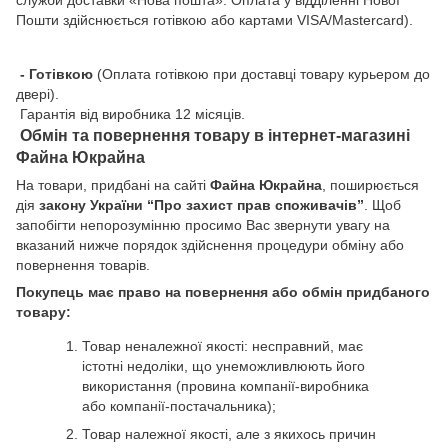
Пошти здійснюється готівкою або картами VISA/Mastercard).
- Готівкою
(Оплата готівкою при доставці товару курьером до
двері).
Гарантія від виробника 12 місяців.
Обмін та повернення товару в інтернет-магазині
Файна Юкрайна
На товари, придбані на сайті
Файна Юкрайна
, поширюється
дія
закону України “Про захист прав споживачів”
. Щоб
запобігти непорозумінню просимо Вас звернути увагу на
вказаний нижче порядок здійснення процедури обміну або
повернення товарів.
Покупець має право на повернення або обмін придбаного
товару:
Товар неналежної якості: несправний, має
істотні недоліки, що унеможливлюють його
використання (провина компанії-виробника
або компанії-постачальника);
Товар належної якості, але з якихось причин