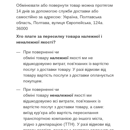
Обмінювати або повернути товар можна протягом
14 днів за допомогою служби доставки або
самостійно за адресою: Україна, Полтавська
область, Полтава, вулиця Європейська, 124а.
36000
Хто плате за пересилку товара належної і
неналежної якості?
При поверненні чи
обміні товару
належної
якості ми не
відшкодовуємо витрат, пов'язаних із вартістю
послуг з доставки товару. У разі відмови від
товару вартість послуги з доставки оплачується
покупцем.
При поверненні чи
обміні товару
неналежної
якості ми
відшкодовуємо всі витрати, пов'язаних із
вартістю послуг з доставки товару, а саме:
виїзд кур'єра або вартість пересилання
транспортною компанією до іншого міста,
згідно з декларацією (ТТН). У разі відмови від
товару вартість послуги з доставки оплачується