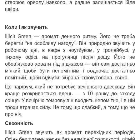
створює ореолу навколо, а радше залишається біля
шкіри.
Коли і як звучить
Illicit Green — аромат денного ритму. Його не треба
берегти “на особливу нагоду”. Він природно звучить у
робочому дні, в кафе з ноутбуком, у тролейбусі, у
тихому офісі, на прогулянці після дощу. Його не
обов’язково ховати під піджаком — він сам достатньо
м’який, щоби бути непомітним, і водночас достатньо
помітний, щоби відчути: зібрана, сфокусована, свіжа.
Це парфум, який не потребує вечірнього дрескоду. Він
краще розкривається вдень — з 10 ранку до заходу
сонця. У вечірню темряву він входить непомітно, і в ній
трохи втрачає силу. Не тому, що слабкий, а тому, що не
про ніч.
Сезонність
Illicit Green звучить як аромат перехідних періодів.
Осінь без туману, весна без надмірної солодкості, літній