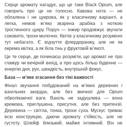
Серце аромату нагадує, що це таки Black Opium, але
говорить про це не голосно. Кавова нота — не
обпалена і не цукрова, як у класичному варіанті, а
легка, немов м’яко зварена арабіка з ноткою
тростинного цукру. Поруч — інжир продовжує звучати
соковито, трохи молочно. Квітів у класичному розумінні
тут небагато. Є відчуття флердоранжу, але не як
окрема квітка, а як біла тінь у фруктовій м’якоті.
Це те серце, де починаєш розуміти, що аромат не про
гламур чи вечірній вихід, а про щось більш буденне —
енергію дня, рух, швидкість, внутрішній фокус.
База — м’яке згасання без тіні важкості
Фінал звучання побудований на м’яких деревних і
ванільних акордах, але без звичної для Opium
обволікаючої ваги. Ваніль не задушлива — вона
кремова, приглушена, присутня, але без претензії.
Деревина — світла, тонка, трохи суха. Мускус тримає
всю конструкцію, даючи аромату стійкість, але не
густоту. Шлейф близький, майже інтимний. Він не