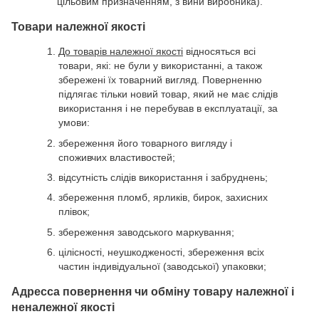
цільовим призначенням, з вини виробника).
Товари належної якості
До товарів належної якості
відносяться всі
товари, які: не були у використанні, а також
збережені їх товарний вигляд. Поверненню
підлягає тільки новий товар, який не має слідів
використання і не перебував в експлуатації, за
умови:
збереження його товарного вигляду і
споживчих властивостей;
відсутність слідів використання і забруднень;
збереження пломб, ярликів, бирок, захисних
плівок;
збереження заводського маркування;
цілісності, неушкодженості, збереження всіх
частин індивідуальної (заводської) упаковки;
Адресса повернення чи обміну товару належної і
неналежної якості