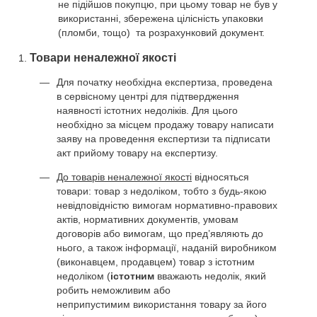
не підійшов покупцю, при цьому товар не був у
використанні, збережена цілісність упаковки
(пломби, тощо) та розрахунковий документ.
Товари неналежної якості
Для початку необхідна експертиза, проведена
в сервісному центрі для підтвердження
наявності істотних недоліків. Для цього
необхідно за місцем продажу товару написати
заяву на проведення експертизи та підписати
акт прийому товару на експертизу.
До товарів неналежної якості
відносяться
товари: товар з недоліком, тобто з будь-якою
невідповідністю вимогам нормативно-правових
актів, нормативних документів, умовам
договорів або вимогам, що пред’являють до
нього, а також інформації, наданій виробником
(виконавцем, продавцем) товар з істотним
недоліком (
істотним
вважають недолік, який
робить неможливим або
неприпустимим використання товару за його