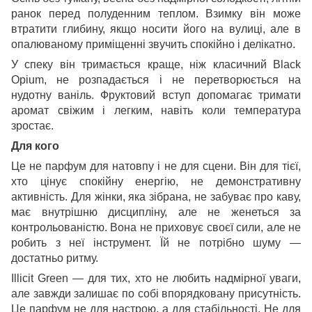
ранок перед полуденним теплом. Взимку він може
втратити глибину, якщо носити його на вулиці, але в
опалюваному приміщенні звучить спокійно і делікатно.
У спеку він тримається краще, ніж класичний Black
Opium, не розпадається і не перетворюється на
нудотну ваніль. Фруктовий вступ допомагає тримати
аромат свіжим і легким, навіть коли температура
зростає.
Для кого
Це не парфум для натовпу і не для сцени. Він для тієї,
хто цінує спокійну енергію, не демонстративну
активність. Для жінки, яка зібрана, не забуває про каву,
має внутрішню дисципліну, але не женеться за
контрольованістю. Вона не приховує своєї сили, але не
робить з неї інструмент. Їй не потрібно шуму —
достатньо ритму.
Illicit Green — для тих, хто не любить надмірної уваги,
але завжди залишає по собі впорядковану присутність.
Це парфум не для настрою, а для стабільності. Не для