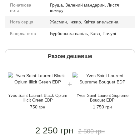
Початкова
Груша, Зелений мандарин, Листя
нота
інжиру
Нота серця
Жасмин, Інжир, Квітка апельсина
Кінцева нота
Бурбонська ваніль, Кава, Пачулі
Разом дешевше
Yves Saint Laurent Black Opium
Yves Saint Laurent Supreme
Y
Illicit Green EDP
Bouquet EDP
750 грн
1 750 грн
2 250 грн
2 500 грн