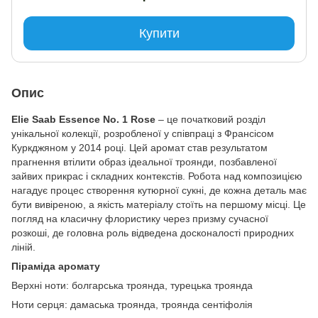
Купити
Опис
Elie Saab Essence No. 1 Rose
– це початковий розділ
унікальної колекції, розробленої у співпраці з Франсісом
Куркджяном у 2014 році. Цей аромат став результатом
прагнення втілити образ ідеальної троянди, позбавленої
зайвих прикрас і складних контекстів. Робота над композицією
нагадує процес створення кутюрної сукні, де кожна деталь має
бути вивіреною, а якість матеріалу стоїть на першому місці. Це
погляд на класичну флористику через призму сучасної
розкоші, де головна роль відведена досконалості природних
ліній.
Піраміда аромату
Верхні ноти: болгарська троянда, турецька троянда
Ноти серця: дамаська троянда, троянда сентіфолія