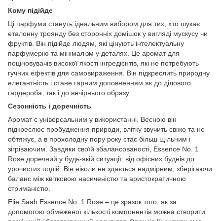
Кому підійде
Ці парфуми стануть ідеальним вибором для тих, хто шукає
еталонну троянду без сторонніх домішок у вигляді мускусу чи
фруктів. Він підійде людям, які цінують інтелектуальну
парфумерію та мінімалізм у деталях. Це аромат для
поціновувачів високої якості інгредієнтів, які не потребують
гучних ефектів для самовираження. Він підкреслить природну
елегантність і стане гарним доповненням як до ділового
гардероба, так і до вечірнього образу.
Сезонність і доречність
Аромат є універсальним у використанні. Весною він
підкреслює пробудження природи, влітку звучить свіжо та не
обтяжує, а в прохолодну пору року стає більш щільним і
зігріваючим. Завдяки своїй збалансованості, Essence No. 1
Rose доречний у будь-якій ситуації: від офісних буднів до
урочистих подій. Він ніколи не здається надмірним, зберігаючи
баланс між квітковою насиченістю та аристократичною
стриманістю.
Elie Saab Essence No. 1 Rose – це зразок того, як за
допомогою обмеженої кількості компонентів можна створити