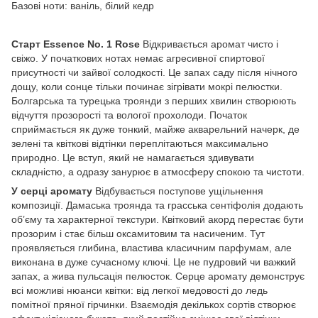
Базові ноти: ваніль, білий кедр
Старт Essence No. 1 Rose
Відкривається аромат чисто і
свіжо. У початкових нотах немає агресивної спиртової
присутності чи зайвої солодкості. Це запах саду після нічного
дощу, коли сонце тільки починає зігрівати мокрі пелюстки.
Болгарська та турецька троянди з перших хвилин створюють
відчуття прозорості та вологої прохолоди. Початок
сприймається як дуже тонкий, майже акварельний начерк, де
зелені та квіткові відтінки переплітаються максимально
природно. Це вступ, який не намагається здивувати
складністю, а одразу занурює в атмосферу спокою та чистоти.
У серці аромату
Відбувається поступове ущільнення
композиції. Дамаська троянда та грасська сентіфолія додають
об’єму та характерної текстури. Квітковий акорд перестає бути
прозорим і стає більш оксамитовим та насиченим. Тут
проявляється глибина, властива класичним парфумам, але
виконана в дуже сучасному ключі. Це не пудровий чи важкий
запах, а жива пульсація пелюсток. Серце аромату демонструє
всі можливі нюанси квітки: від легкої медовості до ледь
помітної пряної гірчинки. Взаємодія декількох сортів створює