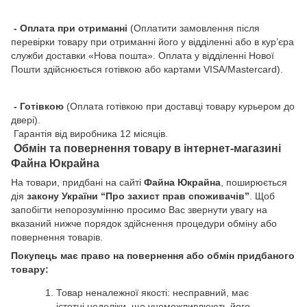
- Оплата при отриманні
(Оплатити замовлення після
перевірки товару при отриманні його у відділенні або в кур’єра
служби доставки «Нова пошта». Оплата у відділенні Нової
Пошти здійснюється готівкою або картами VISA/Mastercard).
- Готівкою
(Оплата готівкою при доставці товару курьером до
двері).
Гарантія від виробника 12 місяців.
Обмін та повернення товару в інтернет-магазині
Файна Юкрайна
На товари, придбані на сайті
Файна Юкрайна
, поширюється
дія
закону України “Про захист прав споживачів”
. Щоб
запобігти непорозумінню просимо Вас звернути увагу на
вказаний нижче порядок здійснення процедури обміну або
повернення товарів.
Покупець має право на повернення або обмін придбаного
товару:
Товар неналежної якості: несправний, має
істотні недоліки, що унеможливлюють його