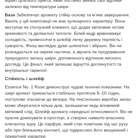
ефект цілісного букета, який постійно змінює свої відтінки
залежно від температури шкіри.
База
Забезпечує аромату стійку основу та м’яке завершення.
Ваніль у цій композиції не має кулінарного характеру. Вона
виступає як сполучний елемент, що додає квітковим нотам
кремовості та делікатної теплоти. Білий кедр врівноважує
солодкість, привносячи в шлейф легку деревну терпкість і
суворість. Фініш виглядає дуже шляхетно і зібрано. Він не
розпадається на окремі частини, а звучить як продовження
природного запаху шкіри, доповненого відтінком якісного
догляду. Це фінал, який залишає відчуття доглянутості та
внутрішньої гармонії.
Стійкість і шлейф
Essence No. 1 Rose демонструє чудові технічні показники. На
шкірі аромат тримається стабільно протягом 8–10 годин,
поступово згасаючи до вечора. На текстильних виробах запах
може зберігатися кілька днів, залишаючи ледь вловимий
квітковий слід. Шлейф аромату середньої інтенсивності. Він не
прагне домінувати в просторі, а створює навколо власника
елегантну ауру. Це парфум, який стає помітним під час руху
або при близькому контакті, що підкреслює його вишуканий і
приватний характер.