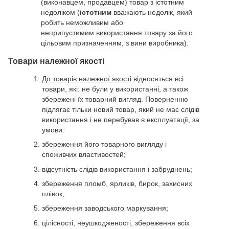
(виконавцем, продавцем) товар з істотним
недоліком (
істотним
вважають недолік, який
робить неможливим або
неприпустимим використання товару за його
цільовим призначенням, з вини виробника).
Товари належної якості
До товарів належної якості
відносяться всі
товари, які: не були у використанні, а також
збережені їх товарний вигляд. Поверненню
підлягає тільки новий товар, який не має слідів
використання і не перебував в експлуатації, за
умови:
збереження його товарного вигляду і
споживчих властивостей;
відсутність слідів використання і забруднень;
збереження пломб, ярликів, бирок, захисних
плівок;
збереження заводського маркування;
цілісності, неушкодженості, збереження всіх