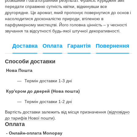
розкішний і багатогранний результат. Франсіс Куркджян зміг
передати справжню сутність квітки, відкинувши все
другорядне. Це аромат, який пропонує повернутися до основ і
насолодитися досконалістю природи, втіленою в
парфумерному мистецтві. Його головна цінність – у чесності
звучання та відсутності будь-якої штучної декоративності.
Доставка
Оплата
Гарантія
Повернення
Способи доставки
Нова Пошта
Термін доставки 1-3 дні
Кур'єром до дверей (Нова пошта)
Термін доставки 1-2 дні
Вартість доставки залежить від місця призначення (
відповідно
до тарифів Нової пошти
).
Оплата
- Онлайн-оплата Monopay