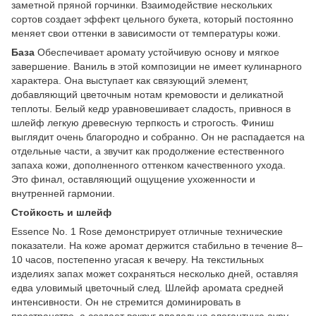
заметной пряной горчинки. Взаимодействие нескольких
сортов создает эффект цельного букета, который постоянно
меняет свои оттенки в зависимости от температуры кожи.
База
Обеспечивает аромату устойчивую основу и мягкое
завершение. Ваниль в этой композиции не имеет кулинарного
характера. Она выступает как связующий элемент,
добавляющий цветочным нотам кремовости и деликатной
теплоты. Белый кедр уравновешивает сладость, привнося в
шлейф легкую древесную терпкость и строгость. Финиш
выглядит очень благородно и собранно. Он не распадается на
отдельные части, а звучит как продолжение естественного
запаха кожи, дополненного оттенком качественного ухода.
Это финал, оставляющий ощущение ухоженности и
внутренней гармонии.
Стойкость и шлейф
Essence No. 1 Rose демонстрирует отличные технические
показатели. На коже аромат держится стабильно в течение 8–
10 часов, постепенно угасая к вечеру. На текстильных
изделиях запах может сохраняться несколько дней, оставляя
едва уловимый цветочный след. Шлейф аромата средней
интенсивности. Он не стремится доминировать в
пространстве, а создает вокруг владельца элегантную ауру.