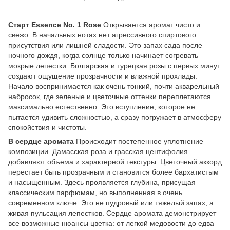
Старт Essence No. 1 Rose
Открывается аромат чисто и
свежо. В начальных нотах нет агрессивного спиртового
присутствия или лишней сладости. Это запах сада после
ночного дождя, когда солнце только начинает согревать
мокрые лепестки. Болгарская и турецкая розы с первых минут
создают ощущение прозрачности и влажной прохлады.
Начало воспринимается как очень тонкий, почти акварельный
набросок, где зеленые и цветочные оттенки переплетаются
максимально естественно. Это вступление, которое не
пытается удивить сложностью, а сразу погружает в атмосферу
спокойствия и чистоты.
В сердце аромата
Происходит постепенное уплотнение
композиции. Дамасская роза и грасская центифолия
добавляют объема и характерной текстуры. Цветочный аккорд
перестает быть прозрачным и становится более бархатистым
и насыщенным. Здесь проявляется глубина, присущая
классическим парфюмам, но выполненная в очень
современном ключе. Это не пудровый или тяжелый запах, а
живая пульсация лепестков. Сердце аромата демонстрирует
все возможные нюансы цветка: от легкой медовости до едва