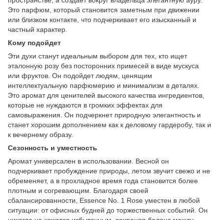
Это парфюм, который становится заметным при движении
или близком контакте, что подчеркивает его изысканный и
частный характер.
Кому подойдет
Эти духи станут идеальным выбором для тех, кто ищет
эталонную розу без посторонних примесей в виде мускуса
или фруктов. Он подойдет людям, ценящим
интеллектуальную парфюмерию и минимализм в деталях.
Это аромат для ценителей высокого качества ингредиентов,
которые не нуждаются в громких эффектах для
самовыражения. Он подчеркнет природную элегантность и
станет хорошим дополнением как к деловому гардеробу, так и
к вечернему образу.
Сезонность и уместность
Аромат универсален в использовании. Весной он
подчеркивает пробуждение природы, летом звучит свежо и не
обременяет, а в прохладное время года становится более
плотным и согревающим. Благодаря своей
сбалансированности, Essence No. 1 Rose уместен в любой
ситуации: от офисных будней до торжественных событий. Он
никогда не кажется избыточным, сохраняя баланс между