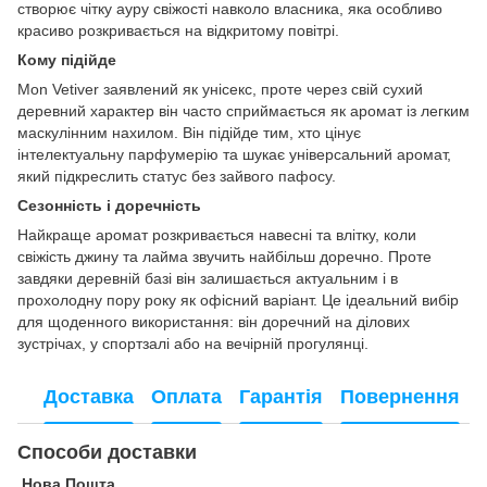
створює чітку ауру свіжості навколо власника, яка особливо
красиво розкривається на відкритому повітрі.
Кому підійде
Mon Vetiver заявлений як унісекс, проте через свій сухий
деревний характер він часто сприймається як аромат із легким
маскулінним нахилом. Він підійде тим, хто цінує
інтелектуальну парфумерію та шукає універсальний аромат,
який підкреслить статус без зайвого пафосу.
Сезонність і доречність
Найкраще аромат розкривається навесні та влітку, коли
свіжість джину та лайма звучить найбільш доречно. Проте
завдяки деревній базі він залишається актуальним і в
прохолодну пору року як офісний варіант. Це ідеальний вибір
для щоденного використання: він доречний на ділових
зустрічах, у спортзалі або на вечірній прогулянці.
Доставка
Оплата
Гарантія
Повернення
Способи доставки
Нова Пошта