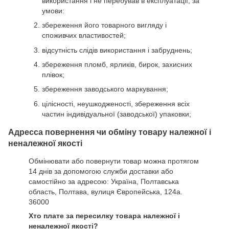
використання і не перебував в експлуатації, за
умови:
збереження його товарного вигляду і
споживчих властивостей;
відсутність слідів використання і забруднень;
збереження пломб, ярликів, бирок, захисних
плівок;
збереження заводського маркування;
цілісності, неушкодженості, збереження всіх
частин індивідуальної (заводської) упаковки;
Адресса повернення чи обміну товару належної і
неналежної якості
Обмінювати або повернути товар можна протягом
14 днів за допомогою служби доставки або
самостійно за адресою: Україна, Полтавська
область, Полтава, вулиця Європейська, 124а.
36000
Хто плате за пересилку товара належної і
неналежної якості?