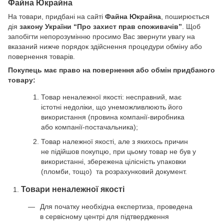
Файна Юкрайна
На товари, придбані на сайті
Файна Юкрайна
, поширюється
дія
закону України “Про захист прав споживачів”
. Щоб
запобігти непорозумінню просимо Вас звернути увагу на
вказаний нижче порядок здійснення процедури обміну або
повернення товарів.
Покупець має право на повернення або обмін придбаного
товару:
Товар неналежної якості: несправний, має
істотні недоліки, що унеможливлюють його
використання (провина компанії-виробника
або компанії-постачальника);
Товар належної якості, але з якихось причин
не підійшов покупцю, при цьому товар не був у
використанні, збережена цілісність упаковки
(пломби, тощо) та розрахунковий документ.
Товари неналежної якості
Для початку необхідна експертиза, проведена
в сервісному центрі для підтвердження