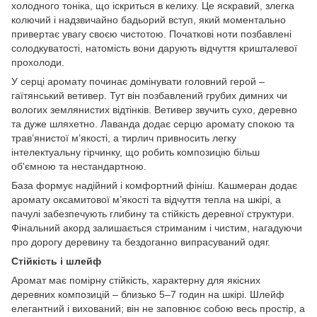
холодного тоніка, що іскриться в келиху. Це яскравий, злегка
колючий і надзвичайно бадьорий вступ, який моментально
привертає увагу своєю чистотою. Початкові ноти позбавлені
солодкуватості, натомість вони дарують відчуття кришталевої
прохолоди.
У серці аромату починає домінувати головний герой –
гаїтянський ветивер. Тут він позбавлений грубих димних чи
вологих землянистих відтінків. Ветивер звучить сухо, деревно
та дуже шляхетно. Лаванда додає серцю аромату спокою та
трав’янистої м’якості, а тирлич привносить легку
інтелектуальну гірчинку, що робить композицію більш
об'ємною та нестандартною.
База формує надійний і комфортний фініш. Кашмеран додає
аромату оксамитової м’якості та відчуття тепла на шкірі, а
пачулі забезпечують глибину та стійкість деревної структури.
Фінальний акорд залишається стриманим і чистим, нагадуючи
про дорогу деревину та бездоганно випрасуваний одяг.
Стійкість і шлейф
Аромат має помірну стійкість, характерну для якісних
деревних композицій – близько 5–7 годин на шкірі. Шлейф
елегантний і вихований; він не заповнює собою весь простір, а