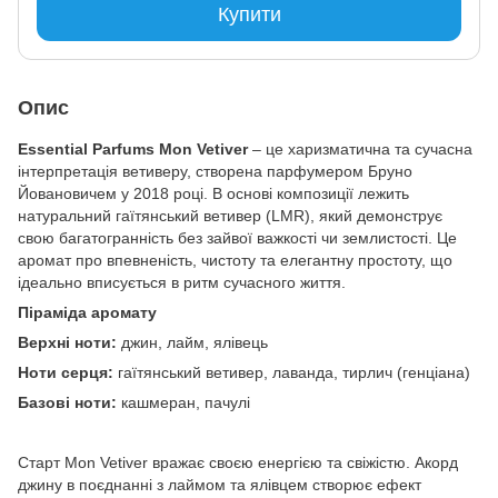
Купити
Опис
Essential Parfums Mon Vetiver
– це харизматична та сучасна
інтерпретація ветиверу, створена парфумером Бруно
Йовановичем у 2018 році. В основі композиції лежить
натуральний гаїтянський ветивер (LMR), який демонструє
свою багатогранність без зайвої важкості чи землистості. Це
аромат про впевненість, чистоту та елегантну простоту, що
ідеально вписується в ритм сучасного життя.
Піраміда аромату
Верхні ноти:
джин, лайм, ялівець
Ноти серця:
гаїтянський ветивер, лаванда, тирлич (генціана)
Базові ноти:
кашмеран, пачулі
Старт Mon Vetiver вражає своєю енергією та свіжістю. Акорд
джину в поєднанні з лаймом та ялівцем створює ефект