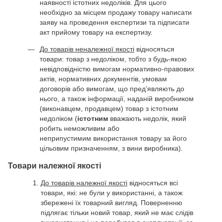
наявності істотних недоліків. Для цього
необхідно за місцем продажу товару написати
заяву на проведення експертизи та підписати
акт прийому товару на експертизу.
До товарів неналежної якості
відносяться
товари: товар з недоліком, тобто з будь-якою
невідповідністю вимогам нормативно-правових
актів, нормативних документів, умовам
договорів або вимогам, що пред’являють до
нього, а також інформації, наданій виробником
(виконавцем, продавцем) товар з істотним
недоліком (
істотним
вважають недолік, який
робить неможливим або
неприпустимим використання товару за його
цільовим призначенням, з вини виробника).
Товари належної якості
До товарів належної якості
відносяться всі
товари, які: не були у використанні, а також
збережені їх товарний вигляд. Поверненню
підлягає тільки новий товар, який не має слідів