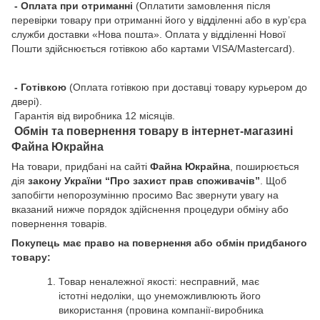
- Оплата при отриманні
(Оплатити замовлення після
перевірки товару при отриманні його у відділенні або в кур’єра
служби доставки «Нова пошта». Оплата у відділенні Нової
Пошти здійснюється готівкою або картами VISA/Mastercard).
- Готівкою
(Оплата готівкою при доставці товару курьером до
двері).
Гарантія від виробника 12 місяців.
Обмін та повернення товару в інтернет-магазині
Файна Юкрайна
На товари, придбані на сайті
Файна Юкрайна
, поширюється
дія
закону України “Про захист прав споживачів”
. Щоб
запобігти непорозумінню просимо Вас звернути увагу на
вказаний нижче порядок здійснення процедури обміну або
повернення товарів.
Покупець має право на повернення або обмін придбаного
товару:
Товар неналежної якості: несправний, має
істотні недоліки, що унеможливлюють його
використання (провина компанії-виробника