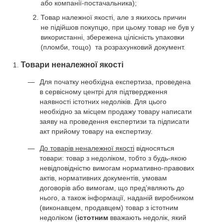
або компанії-постачальника);
Товар належної якості, але з якихось причин
не підійшов покупцю, при цьому товар не був у
використанні, збережена цілісність упаковки
(пломби, тощо) та розрахунковий документ.
Товари неналежної якості
Для початку необхідна експертиза, проведена
в сервісному центрі для підтвердження
наявності істотних недоліків. Для цього
необхідно за місцем продажу товару написати
заяву на проведення експертизи та підписати
акт прийому товару на експертизу.
До товарів неналежної якості
відносяться
товари: товар з недоліком, тобто з будь-якою
невідповідністю вимогам нормативно-правових
актів, нормативних документів, умовам
договорів або вимогам, що пред’являють до
нього, а також інформації, наданій виробником
(виконавцем, продавцем) товар з істотним
недоліком (
істотним
вважають недолік, який