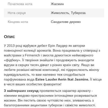
Початкова нота
Жасмин
Нота серця
Жимолость, Тубероза
Кінцева нота
Сандалове дерево
Опис
У 2013 році відбувся дебют Ерін Лаудер як авторки
повноцінної колекції ароматів. Вона працювала у співпраці з
майстрами з Firmenich і змогла домогтися неймовірного
«фідбеку». Її творіння знайшли і продовжують знаходити
відгуки в серцях тисяч дівчат з різних країн світу. Якщо ви
любите розкішні квіткові композиції, які підкреслюють жіночу
індивідуальність, то вам напевно теж сподобається
парфумована вода
Estee Lauder Aerin Ikat Jasmine.
Її місце
в числі ваших особистих фавориток!
З найперших секунд
проявляється характер аромату -
ніжними медово-пристрасними інтонаціями розкривається
жасмин. Він пестить своєю чуттєвістю нюх, зливаючись з
багатогранними акцентами туберози і свіжістю жимолості.