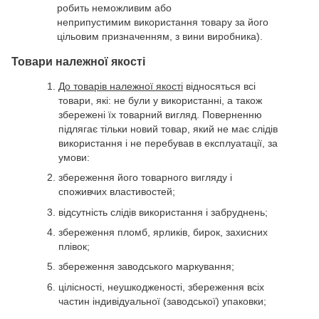
робить неможливим або
неприпустимим використання товару за його
цільовим призначенням, з вини виробника).
Товари належної якості
До товарів належної якості
відносяться всі
товари, які: не були у використанні, а також
збережені їх товарний вигляд. Поверненню
підлягає тільки новий товар, який не має слідів
використання і не перебував в експлуатації, за
умови:
збереження його товарного вигляду і
споживчих властивостей;
відсутність слідів використання і забруднень;
збереження пломб, ярликів, бирок, захисних
плівок;
збереження заводського маркування;
цілісності, неушкодженості, збереження всіх
частин індивідуальної (заводської) упаковки;