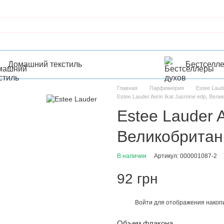
Домашний текстиль
Бестселл
Главная
Парфюмерия
Estee Laud
Estee Lauder Aerin Ikat Jasmine edp, Вел
Estee Lauder A
Великобритан
В наличии
Артикул: 000001087-2
92 грн
Войти
для отображения накопи
%
Объем флакона