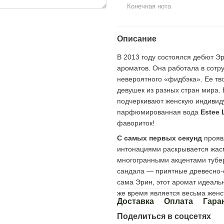
Конечная нота
Описание
В 2013 году состоялся дебют Э
ароматов. Она работала в сотру
невероятного «фидбэка». Ее тв
девушек из разных стран мира.
подчеркивают женскую индивиду
парфюмированная вода
Estee 
фавориток!
С самых первых секунд
прояв
интонациями раскрывается жасм
многогранными акцентами тубе
сандала — приятные древесно-с
сама Эрин, этот аромат идеаль
же время является весьма жен
Доставка
Оплата
Гара
Поделиться в соцсетях