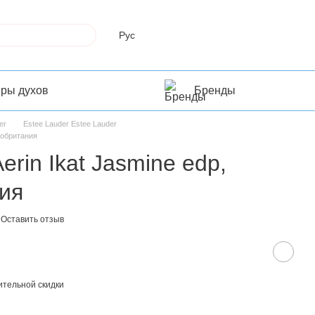
Рус
еры духов
Бренды
er
Estee Lauder Estee Lauder
икобритания
erin Ikat Jasmine edp,
ия
Оставить отзыв
тельной скидки