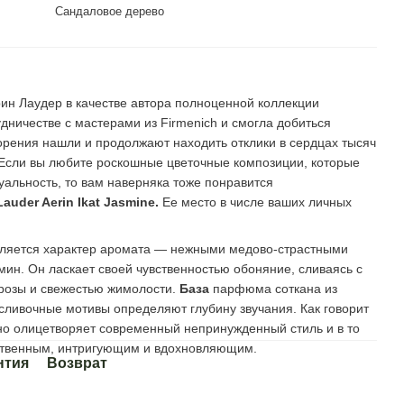
Сандаловое дерево
рин Лаудер в качестве автора полноценной коллекции
дничестве с мастерами из Firmenich и смогла добиться
орения нашли и продолжают находить отклики в сердцах тысяч
 Если вы любите роскошные цветочные композиции, которые
альность, то вам наверняка тоже понравится
Lauder Aerin Ikat Jasmine.
Ее место в числе ваших личных
ляется характер аромата — нежными медово-страстными
ин. Он ласкает своей чувственностью обоняние, сливаясь с
розы и свежестью жимолости.
База
парфюма соткана из
ливочные мотивы определяют глубину звучания. Как говорит
но олицетворяет современный непринужденный стиль и в то
ственным, интригующим и вдохновляющим.
нтия
Возврат