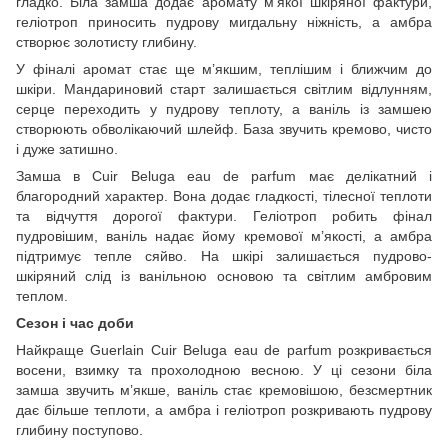
гладко. Біла замша додає аромату м’якої шкіряної фактури,
геліотроп приносить пудрову мигдальну ніжність, а амбра
створює золотисту глибину.
У фіналі аромат стає ще м’якшим, теплішим і ближчим до
шкіри. Мандариновий старт залишається світлим відлунням,
серце переходить у пудрову теплоту, а ваніль із замшею
створюють обволікаючий шлейф. База звучить кремово, чисто
і дуже затишно.
Замша в Cuir Beluga eau de parfum має делікатний і
благородний характер. Вона додає гладкості, тілесної теплоти
та відчуття дорогої фактури. Геліотроп робить фінал
пудровішим, ваніль надає йому кремової м’якості, а амбра
підтримує тепле сяйво. На шкірі залишається пудрово-
шкіряний слід із ванільною основою та світлим амбровим
теплом.
Сезон і час доби
Найкраще Guerlain Cuir Beluga eau de parfum розкривається
восени, взимку та прохолодною весною. У ці сезони біла
замша звучить м’якше, ваніль стає кремовішою, безсмертник
дає більше теплоти, а амбра і геліотроп розкривають пудрову
глибину поступово.