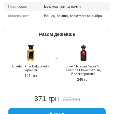
Нота серця
Безсмертник та пачулі
Кінцева нота
Ваніль, замша, геліотроп та амбра
Разом дешевше
Guerlain Cuir Beluga edp,
Clive Christian Noble VII
Франція
Cosmos Flower parfum,
Великобританія
147 грн
248 грн
371 грн
395 грн
Купити