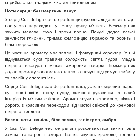
сприймається гладким, чистим і витонченим.
Ноти серця: безсмертник, пачулі
У серці Cuir Beluga eau de parfum цитрусово-альдегідний старт
поступово переходить у теплу пряну м’якість. Безсмертник
звучить медово, сухо і трохи пряно. Пачулі додає легкої
землистої глибини, тримає композицію зібраною та робить її
більш дорослою.
Ця частина аромату має теплий і фактурний характер. У ній
відчувається суха трав’яна солодкість, світла пудра, гладка
шкіряна текстура і м’який амбровий настрій. Безсмертник
додає аромату золотистого тепла, а пачулі підтримує глибину
та спокійну елегантність.
Серце Cuir Beluga eau de parfum нагадує кашеміровий шарф,
сухі жовті квіти, теплу пудру, замшеві рукавички та тихий
інтер’єр із м’яким світлом. Аромат звучить стримано, ніжно і
дорого, з красивим переходом від чистої свіжості до кремової
шкіряної теплоти.
Базові ноти: ваніль, біла замша, геліотроп, амбра
У базі Cuir Beluga eau de parfum розкриваються ваніль, біла
замша, геліотроп і амбра. Ваніль звучить кремово, тепло і