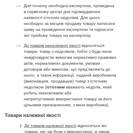
Для початку необхідна експертиза, проведена
в сервісному центрі для підтвердження
наявності істотних недоліків. Для цього
необхідно за місцем продажу товару написати
заяву на проведення експертизи та підписати
акт прийому товару на експертизу.
До товарів неналежної якості
відносяться
товари: товар з недоліком, тобто з будь-якою
невідповідністю вимогам нормативно-правових
актів, нормативних документів, умовам
договорів або вимогам, що пред’являють до
нього, а також інформації, наданій виробником
(виконавцем, продавцем) товар з істотним
недоліком (
істотним
вважають недолік, який
робить неможливим або
неприпустимим використання товару за його
цільовим призначенням, з вини виробника).
Товари належної якості
До товарів належної якості
відносяться всі
товари, які: не були у використанні, а також