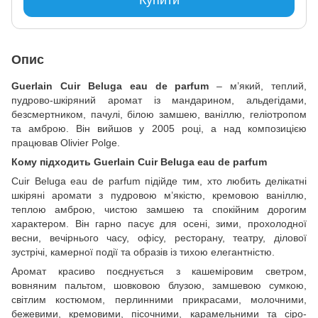
Опис
Guerlain Cuir Beluga eau de parfum
– м’який, теплий,
пудрово-шкіряний аромат із мандарином, альдегідами,
безсмертником, пачулі, білою замшею, ваніллю, геліотропом
та амброю. Він вийшов у 2005 році, а над композицією
працював Olivier Polge.
Кому підходить Guerlain Cuir Beluga eau de parfum
Cuir Beluga eau de parfum підійде тим, хто любить делікатні
шкіряні аромати з пудровою м’якістю, кремовою ваніллю,
теплою амброю, чистою замшею та спокійним дорогим
характером. Він гарно пасує для осені, зими, прохолодної
весни, вечірнього часу, офісу, ресторану, театру, ділової
зустрічі, камерної події та образів із тихою елегантністю.
Аромат красиво поєднується з кашеміровим светром,
вовняним пальтом, шовковою блузою, замшевою сумкою,
світлим костюмом, перлинними прикрасами, молочними,
бежевими, кремовими, пісочними, карамельними та сіро-