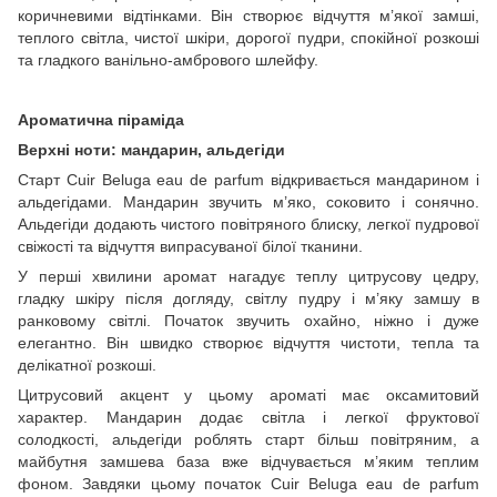
коричневими відтінками. Він створює відчуття м’якої замші,
теплого світла, чистої шкіри, дорогої пудри, спокійної розкоші
та гладкого ванільно-амбрового шлейфу.
Ароматична піраміда
Верхні ноти: мандарин, альдегіди
Старт Cuir Beluga eau de parfum відкривається мандарином і
альдегідами. Мандарин звучить м’яко, соковито і сонячно.
Альдегіди додають чистого повітряного блиску, легкої пудрової
свіжості та відчуття випрасуваної білої тканини.
У перші хвилини аромат нагадує теплу цитрусову цедру,
гладку шкіру після догляду, світлу пудру і м’яку замшу в
ранковому світлі. Початок звучить охайно, ніжно і дуже
елегантно. Він швидко створює відчуття чистоти, тепла та
делікатної розкоші.
Цитрусовий акцент у цьому ароматі має оксамитовий
характер. Мандарин додає світла і легкої фруктової
солодкості, альдегіди роблять старт більш повітряним, а
майбутня замшева база вже відчувається м’яким теплим
фоном. Завдяки цьому початок Cuir Beluga eau de parfum