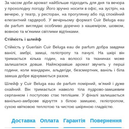
За часом доби аромат найбільше підходить для дня та вечора
у прохолодну погоду. Його зручно носити в офіс, на зустріч, на
вечерю, у театр, у ресторан, на прогулянку або під спокійний
елегантний гардероб. У вечірньому форматі Cuir Beluga eau
de parfum виглядає особливо доречно з кашеміром, шовком,
вовною та м’якими світлими відтінками.
Стійкість і шлейф
Стійкість у Guerlain Cuir Beluga eau de parfum добра завдяки
ванілі, амбрі, замші, геліотропу та пачулі. На шкірі він
тримається кілька годин, на волоссі та тканинах може
залишатися довше. Найяскравіше аромат звучить у перші
години, коли мандарин, альдегіди, безсмертник, ваніль і біла
замша добре відчуваються разом.
Шлейф у Cuir Beluga eau de parfum помірний, м’який і дуже
охайний. Він тримається навколо тіла пудрово-замшевим
серпанком і поступово стає теплішим. У фіналі залишається
ванільно-амброве відчуття з білою замшею, геліотропом,
сухою квітковою теплотою та чистою шкіряною гладкістю.
Доставка
Оплата
Гарантія
Повернення