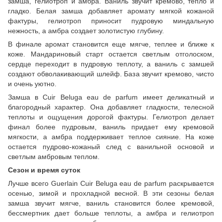
замша, гелиотроп и амбра. Ваниль звучит кремово, тепло и
гладко. Белая замша добавляет аромату мягкой кожаной
фактуры, гелиотроп приносит пудровую миндальную
нежность, а амбра создает золотистую глубину.
В финале аромат становится еще мягче, теплее и ближе к
коже. Мандариновый старт остается светлым отголоском,
сердце переходит в пудровую теплоту, а ваниль с замшей
создают обволакивающий шлейф. База звучит кремово, чисто
и очень уютно.
Замша в Cuir Beluga eau de parfum имеет деликатный и
благородный характер. Она добавляет гладкости, телесной
теплоты и ощущения дорогой фактуры. Гелиотроп делает
финал более пудровым, ваниль придает ему кремовой
мягкости, а амбра поддерживает теплое сияние. На коже
остается пудрово-кожаный след с ванильной основой и
светлым амбровым теплом.
Сезон и время суток
Лучше всего Guerlain Cuir Beluga eau de parfum раскрывается
осенью, зимой и прохладной весной. В эти сезоны белая
замша звучит мягче, ваниль становится более кремовой,
бессмертник дает больше теплоты, а амбра и гелиотроп