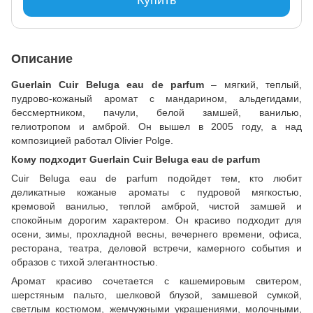
Описание
Guerlain Cuir Beluga eau de parfum
– мягкий, теплый,
пудрово-кожаный аромат с мандарином, альдегидами,
бессмертником, пачули, белой замшей, ванилью,
гелиотропом и амброй. Он вышел в 2005 году, а над
композицией работал Olivier Polge.
Кому подходит Guerlain Cuir Beluga eau de parfum
Cuir Beluga eau de parfum подойдет тем, кто любит
деликатные кожаные ароматы с пудровой мягкостью,
кремовой ванилью, теплой амброй, чистой замшей и
спокойным дорогим характером. Он красиво подходит для
осени, зимы, прохладной весны, вечернего времени, офиса,
ресторана, театра, деловой встречи, камерного события и
образов с тихой элегантностью.
Аромат красиво сочетается с кашемировым свитером,
шерстяным пальто, шелковой блузой, замшевой сумкой,
светлым костюмом, жемчужными украшениями, молочными,