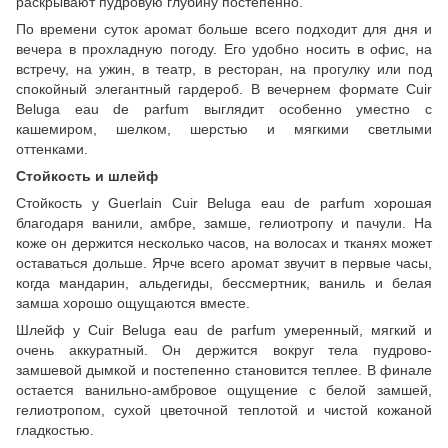
раскрывают пудровую глубину постепенно.
По времени суток аромат больше всего подходит для дня и
вечера в прохладную погоду. Его удобно носить в офис, на
встречу, на ужин, в театр, в ресторан, на прогулку или под
спокойный элегантный гардероб. В вечернем формате Cuir
Beluga eau de parfum выглядит особенно уместно с
кашемиром, шелком, шерстью и мягкими светлыми
оттенками.
Стойкость и шлейф
Стойкость у Guerlain Cuir Beluga eau de parfum хорошая
благодаря ванили, амбре, замше, гелиотропу и пачули. На
коже он держится несколько часов, на волосах и тканях может
оставаться дольше. Ярче всего аромат звучит в первые часы,
когда мандарин, альдегиды, бессмертник, ваниль и белая
замша хорошо ощущаются вместе.
Шлейф у Cuir Beluga eau de parfum умеренный, мягкий и
очень аккуратный. Он держится вокруг тела пудрово-
замшевой дымкой и постепенно становится теплее. В финале
остается ванильно-амбровое ощущение с белой замшей,
гелиотропом, сухой цветочной теплотой и чистой кожаной
гладкостью.