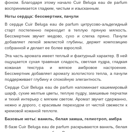
фоном. Благодаря этому начало Cuir Beluga eau de parfum
воспринимается гладким, чистым и изысканным.
Ноты сердца: бессмертник, пачули
В сердце Cuir Beluga eau de parfum цитрусово-альдегидный
старт постепенно переходит в теплую пряную мягкость.
Бессмертник звучит медово, сухо и слегка пряно. Пачули
добавляет легкой землистой глубины, держит композицию
собранной и делает ее более взрослой.
Эта часть аромата имеет теплый и фактурный характер. В ней
ощущается сухая травяная сладость, светлая пудра, гладкая
кожаная текстура и мягкое амбровое настроение.
Бессмертник добавляет аромату золотистого тепла, а пачули
поддерживает глубину и спокойную элегантность.
Сердце Cuir Beluga eau de parfum напоминает кашемировый
шарф, сухие желтые цветы, теплую пудру, замшевые перчатки
и тихий интерьер с мягким светом. Аромат звучит сдержанно,
нежно и дорого, с красивым переходом от чистой свежести к
кремовой кожаной теплоте.
Базовые ноты: ваниль, белая замша, гелиотроп, амбра
В базе Cuir Beluga eau de parfum раскрываются ваниль, белая