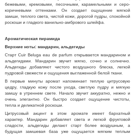
бежевыми, кремовыми, песочными, карамельными и серо-
коричневыми оттенками. Он создает ощущение мягкой
замши, теплого света, чистой кожи, дорогой пудры, спокойной
роскоши и гладкого ванильно-амбрового шлейфа.
Ароматическая пирамида
Верхние ноты: мандарин, альдегиды
Старт Cuir Beluga eau de parfum открывается мандарином и
альдегидами. Мандарин звучит мягко, сочно и солнечно.
Альдегиды добавляют чистого воздушного блеска, легкой
пудровой свежести и ощущения выглаженной белой ткани.
В первые минуты аромат напоминает теплую цитрусовую
цедру, гладкую кожу после ухода, светлую пудру и мягкую
замшу в утреннем свете. Начало звучит аккуратно, нежно и
очень элегантно. Он быстро создает ощущение чистоты,
тепла и деликатной роскоши.
Цитрусовый акцент в этом аромате имеет бархатный
характер. Мандарин добавляет света и легкой фруктовой
сладости, альдегиды делают старт более воздушным, а
будущая замшевая база уже ощущается мягким теплым