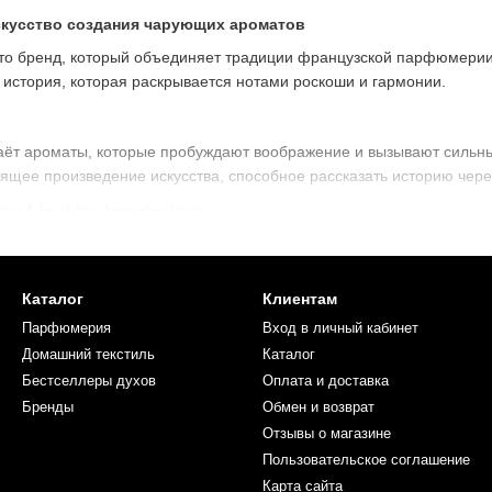
 искусство создания чарующих ароматов
то бренд, который объединяет традиции французской парфюмерии
 история, которая раскрывается нотами роскоши и гармонии.
здаёт ароматы, которые пробуждают воображение и вызывают сильн
оящее произведение искусства, способное рассказать историю чере
в Liquides Imaginaires
.
Каждый аромат подходит как мужчинам, так и женщинам, раскрыв
диенты.
Все парфюмы созданы с использованием качественных комп
Каталог
Клиентам
лаконы Liquides Imaginaires – это изысканные скульптуры, которы
Парфюмерия
Вход в личный кабинет
тов
Домашний текстиль
Каталог
Бестселлеры духов
Оплата и доставка
едлагает ароматы на любой вкус: от чувственных и тёплых до свежи
ей, природой и искусством.
Бренды
Обмен и возврат
Отзывы о магазине
uides Imaginaires
Пользовательское соглашение
всём мире благодаря своей уникальности.
Карта сайта