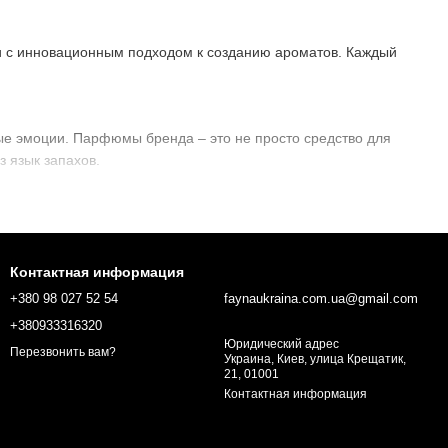
 с инновационным подходом к созданию ароматов. Каждый
ые эмоции. Парфюмы бренда – это не просто средство для
з язык запахов.
ая индивидуальность каждого.
онентов, что обеспечивает стойкость и глубину ароматов.
Контактная информация
е украсят любую коллекцию.
+380 98 027 52 54
faynaukraina.com.ua@gmail.com
+380933316320
Юридический адрес
х и энергичных. Выберите свой любимый среди коллекций,
Перезвонить вам?
Украина, Киев, улица Крещатик,
21, 01001
Контактная информация