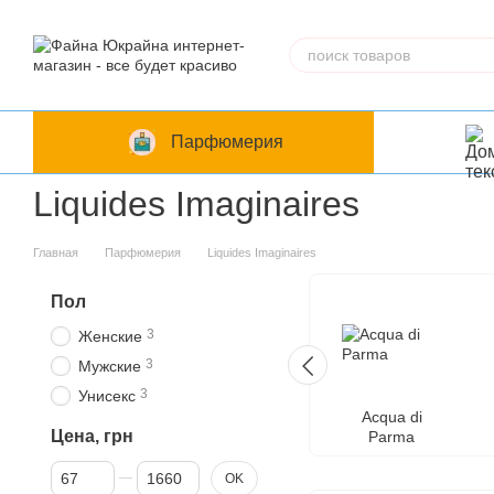
Перейти к основному контенту
Парфюмерия
Liquides Imaginaires
Главная
Парфюмерия
Liquides Imaginaires
Пол
3
Женские
3
Мужские
3
Унисекс
Acqua di
Цена, грн
Parma
От Цена, грн
До Цена, грн
OK