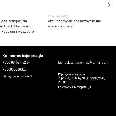
17 червня 2026
 для вечора: від
Літні парфуми без цитрусів: що
ви Black Opium до
носити в спеку
Fusciuni і медового
e
Контактна інформація
+380 98 027 52 54
faynaukraina.com.ua@gmail.com
+380933316320
Юридична адреса
Передзвонити вам?
Україна, Київ, вулиця Хрещатик,
21, 01001
Контактна інформація