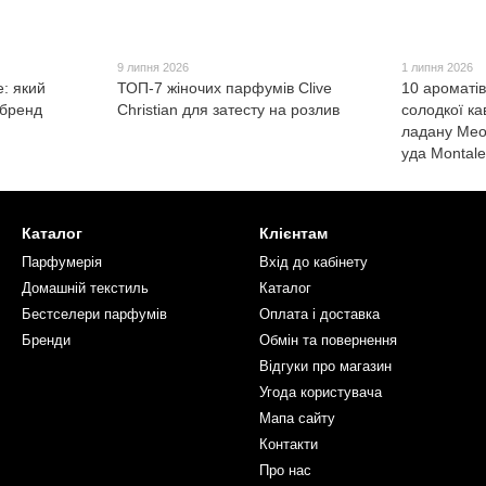
9 липня 2026
1 липня 2026
: який
ТОП-7 жіночих парфумів Clive
10 ароматів
бренд
Christian для затесту на розлив
солодкої ка
ладану Meo 
уда Montal
Каталог
Клієнтам
Парфумерія
Вхід до кабінету
Домашній текстиль
Каталог
Бестселери парфумів
Оплата і доставка
Бренди
Обмін та повернення
Відгуки про магазин
Угода користувача
Мапа сайту
Контакти
Про нас