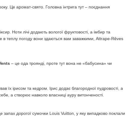
оку. Це аромат-свято. Головна інтрига тут – поєднання
ксир. Ноти лічі додають вологої фруктовості, а імбир та
е в теплу погоду вони здаються вам заважкими, Attrape-Rêves
Vents
– це ода троянді, проте тут вона не «бабусина» чи
вав їх ірисом та кедром. Ірис додає благородної пудровості, а
 себе, а створює навколо власниці ауру витонченості.
 запах дорогої сумочки Louis Vuitton, у яку випадково поклали