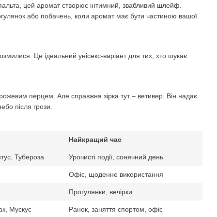
 пальта, цей аромат створює інтимний, звабливий шлейф.
огулянок або побачень, коли аромат має бути частиною вашої
озмилися. Це ідеальний унісекс-варіант для тих, хто шукає
ожевим перцем. Але справжня зірка тут – ветивер. Він надає
ебо після грози.
Найкращий час
тус, Тубероза
Урочисті події, сонячний день
Офіс, щоденне використання
Прогулянки, вечірки
к, Мускус
Ранок, заняття спортом, офіс