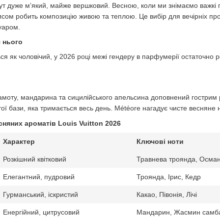
тут дуже м’який, майже вершковий. Весною, коли ми знімаємо важкі
исом робить композицію живою та теплою. Це вибір для вечірніх пр
уаром.
я нього
ся як чоловічий, у 2026 році межі гендеру в парфумерії остаточно р
амоту, мандарина та сицилійського апельсина доповнений гострим р
ої бази, яка тримається весь день. Météore нагадує чисте весняне н
няних ароматів Louis Vuitton 2026
Характер
Ключові ноти
Розкішний квітковий
Травнева троянда, Осман
Елегантний, пудровий
Троянда, Ірис, Кедр
Гурманський, іскристий
Какао, Півонія, Лічі
Енергійний, цитрусовий
Мандарин, Жасмин самба