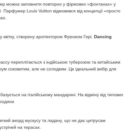
тепер можна заповнити повторно у фірмових «фонтанах» у
. Парфумер Louis Vuitton відмовився від концепції «просто
као.
у квітку, створену архітектором Френком Гері.
Dancing
Грассу переплітається з індійською туберозою та китайським
фум соковитим, але не солодким. Це ідеальний вибір для
базується на італійському мандарині. На відміну від типових
родини.
легкий акорд мускусу та ладану, що не дає цитрусам
устрічей на терасах.