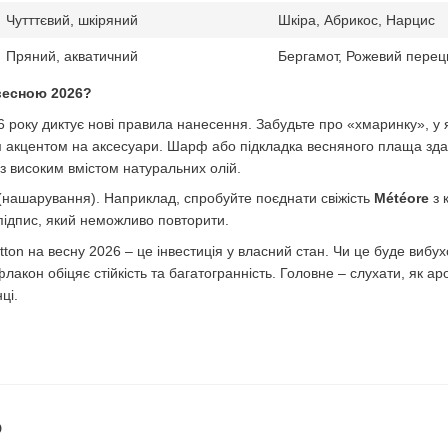
Чутттєвий, шкіряний
Шкіра, Абрикос, Нарцис
Пряний, акватичний
Бергамот, Рожевий перец
 весною 2026?
року диктує нові правила нанесення. Забудьте про «хмаринку», у 
м акцентом на аксесуари. Шарф або підкладка весняного плаща здат
 з високим вмістом натуральних олій.
(нашарування). Наприклад, спробуйте поєднати свіжість
Météore
з 
підпис, який неможливо повторити.
itton на весну 2026 – це інвестиція у власний стан. Чи це буде вибу
флакон обіцяє стійкість та багатогранність. Головне – слухати, як 
ці.
о