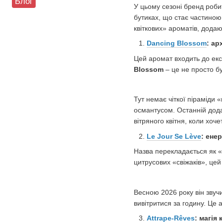
Блог
У цьому сезоні бренд роби
бутиках, що стає частиною
квіткових» ароматів, додаю
Dancing Blossom
: ар
Цей аромат входить до екс
Blossom
– це не просто бу
Тут немає чіткої піраміди 
османтусом. Останній дода
вітряного квітня, коли хоче
Le Jour Se Lève
: ене
Назва перекладається як 
цитрусових «свіжаків», це
Весною 2026 року він звуч
вивітритися за годину. Це 
Attrape-Rêves
: магія