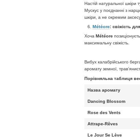
Настій натуральної шкіри 
Мускус у поєднанні з нарц
шкіри, а не окремим аксес
Météore
: свіжість дл
Хоча
Météore
позиціонуєть
максимальну свіжість.
Вибух калабрійського берг
аромату земної, трав’янист
Порівняльна таблиця вес
Назва аромату
Dancing Blossom
Rose des Vents
Attrape-Rêves
Le Jour Se Lève