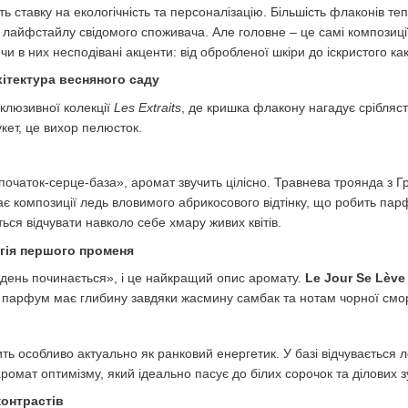
ть ставку на екологічність та персоналізацію. Більшість флаконів 
 лайфстайлу свідомого споживача. Але головне – це самі композиції
чи в них несподівані акценти: від обробленої шкіри до іскристого ка
хітектура весняного саду
клюзивної колекції
Les Extraits
, де кришка флакону нагадує срібляст
кет, це вихор пелюсток.
«початок-серце-база», аромат звучить цілісно. Травнева троянда з 
є композиції ледь вловимого абрикосового відтінку, що робить пар
ться відчувати навколо себе хмару живих квітів.
ргія першого променя
«день починається», і це найкращий опис аромату.
Le Jour Se Lève
й парфум має глибину завдяки жасмину самбак та нотам чорної смо
ить особливо актуально як ранковий енергетик. У базі відчувається 
аромат оптимізму, який ідеально пасує до білих сорочок та ділових з
 контрастів