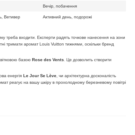
Вечір, побачення
ь, Ветивер
Активний день, подорожі
яку треба входити. Експерти радять точкове нанесення на зони
ні тримати аромат Louis Vuitton тижнями, оскільки бренд
квітковою базою
Rose des Vents
. Це дозволить створити
хова енергія
Le Jour Se Lève
, чи архітектурна досконалість
аромат реагує на вашу шкіру в прохолодному березневому повітрі