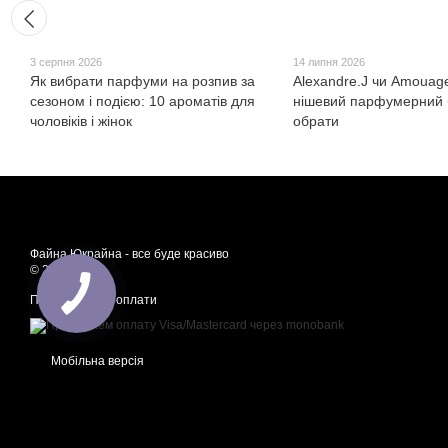
3 серпня 2026
14 липня 2026
Як вибрати парфуми на розпив за
Alexandre.J чи Amouage
сезоном і подією: 10 ароматів для
нішевий парфумерний 
чоловіків і жінок
обрати
Файна Юкрайна - все буде красиво
© 2021-2026
Приймаємо до оплати
Мобільна версія