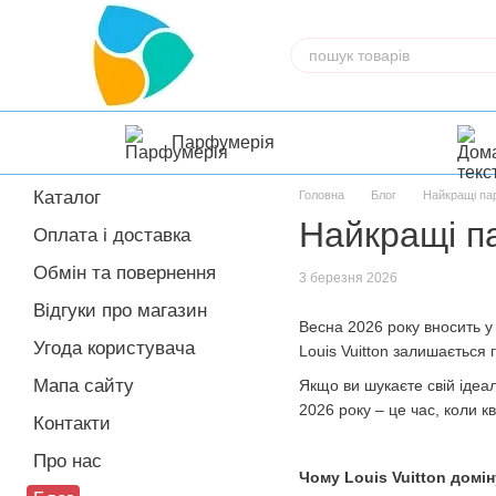
Перейти до основного контенту
Парфумерія
Каталог
Головна
Блог
Найкращі пар
Найкращі па
Оплата і доставка
Обмін та повернення
3 березня 2026
Відгуки про магазин
Весна 2026 року вносить у
Угода користувача
Louis Vuitton залишається
Мапа сайту
Якщо ви шукаєте свій ідеал
2026 року – це час, коли 
Контакти
Про нас
Чому Louis Vuitton домі