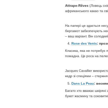
Attrape-Rêves
(Ловець сні
африканського какао та свіж
На папері це здається несу
бергамот забезпечують нео
– ваш варіант. Він солодк
Rose des Vents
: проз
Класика, яка не потребує 
помадна. Це роса на пелюс
Jacques Cavallier використ
кедр зі спеціями – стержня
Dans La Peau
: весня
Багато хто вважає шкіряні
букет жасмину та соковити