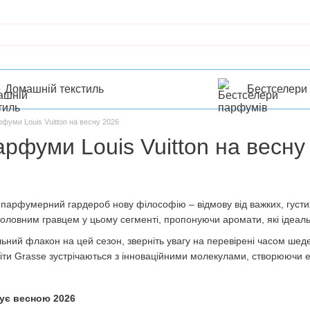
Домашній текстиль
Бестселери
фуми Louis Vuitton на весну 2026
рфуми Louis Vuitton на весну
 парфумерний гардероб нову філософію – відмову від важких, густи
 головним гравцем у цьому сегменті, пропонуючи аромати, які ідеаль
ьний флакон на цей сезон, зверніть увагу на перевірені часом шедев
квіти Grasse зустрічаються з інноваційними молекулами, створюючи е
нує весною 2026