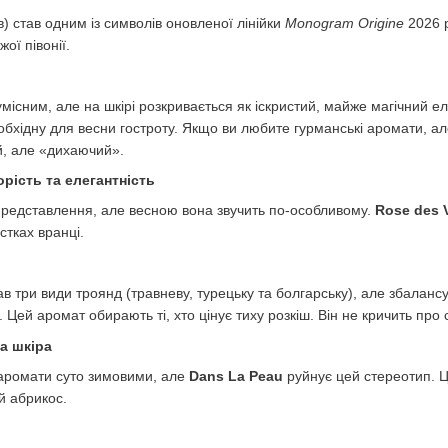
в) став одним із символів оновленої лінійки
Monogram Origine
2026 р
ої півонії.
місним, але на шкірі розкривається як іскристий, майже магічний елі
бхідну для весни гостроту. Якщо ви любите гурманські аромати, ал
ий, але «дихаючий».
орість та елегантність
представлення, але весною вона звучить по-особливому.
Rose des 
тках вранці.
ав три види троянд (травневу, турецьку та болгарську), але збалансу
. Цей аромат обирають ті, хто цінує тиху розкіш. Він не кричить про
на шкіра
 аромати суто зимовими, але
Dans La Peau
руйнує цей стереотип. Це
й абрикос.