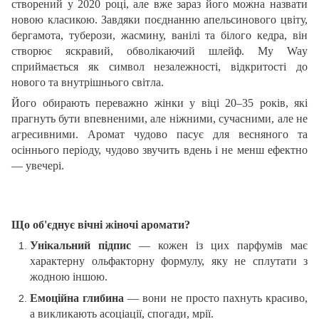
створений у 2020 році, але вже зараз його можна назвати
новою класикою. Завдяки поєднанню апельсинового цвіту,
бергамота, туберози, жасмину, ванілі та білого кедра, він
створює яскравий, обволікаючий шлейф. My Way
сприймається як символ незалежності, відкритості до
нового та внутрішнього світла.
Його обирають переважно жінки у віці 20–35 років, які
прагнуть бути впевненими, але ніжними, сучасними, але не
агресивними. Аромат чудово пасує для весняного та
осіннього періоду, чудово звучить вдень і не менш ефектно
— увечері.
Що об'єднує вічні жіночі аромати?
Унікальний підпис
— кожен із цих парфумів має
характерну ольфакторну формулу, яку не сплутати з
жодною іншою.
Емоційна глибина
— вони не просто пахнуть красиво,
а викликають асоціації, спогади, мрії.