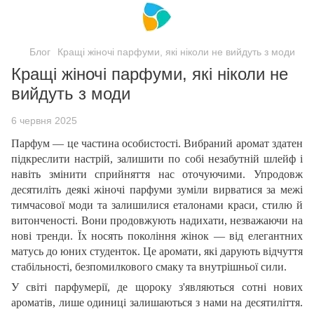
Блог
Кращі жіночі парфуми, які ніколи не вийдуть з моди
Кращі жіночі парфуми, які ніколи не
вийдуть з моди
6 червня 2025
Парфум — це частина особистості. Вибраний аромат здатен
підкреслити настрій, залишити по собі незабутній шлейф і
навіть змінити сприйняття нас оточуючими. Упродовж
десятиліть деякі жіночі парфуми зуміли вирватися за межі
тимчасової моди та залишилися еталонами краси, стилю й
витонченості. Вони продовжують надихати, незважаючи на
нові тренди. Їх носять покоління жінок — від елегантних
матусь до юних студенток. Це аромати, які дарують відчуття
стабільності, безпомилкового смаку та внутрішньої сили.
У світі парфумерії, де щороку з'являються сотні нових
ароматів, лише одиниці залишаються з нами на десятиліття.