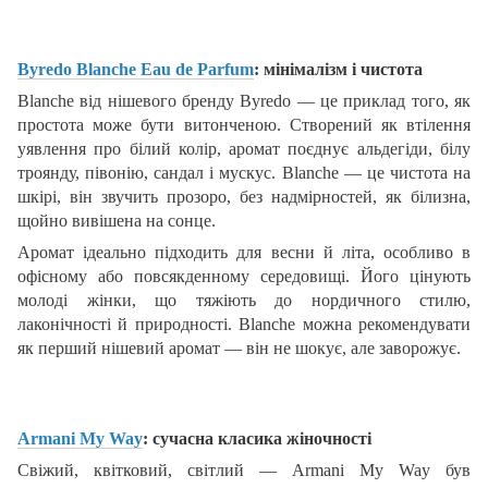
Byredo Blanche Eau de Parfum
: мінімалізм і чистота
Blanche від нішевого бренду Byredo — це приклад того, як
простота може бути витонченою. Створений як втілення
уявлення про білий колір, аромат поєднує альдегіди, білу
троянду, півонію, сандал і мускус. Blanche — це чистота на
шкірі, він звучить прозоро, без надмірностей, як білизна,
щойно вивішена на сонце.
Аромат ідеально підходить для весни й літа, особливо в
офісному або повсякденному середовищі. Його цінують
молоді жінки, що тяжіють до нордичного стилю,
лаконічності й природності. Blanche можна рекомендувати
як перший нішевий аромат — він не шокує, але заворожує.
Armani My Way
: сучасна класика жіночності
Свіжий, квітковий, світлий — Armani My Way був