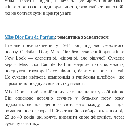
можна носити і вдень, і ввечері. Цей аромат вибирають
жінки з виразною індивідуальністю, зазвичай старші за 30,
які не бояться бути в центрі уваги.
Miss Dior Eau de Parfum
: романтика з характером
Вперше представлений у 1947 році під час дебютного
показу Christian Dior, Miss Dior був створений для жінки
New Look — елегантної, жіночної, але рішучої. Сучасна
версія Miss Dior Eau de Parfum зберігає цю спадковість,
поєднуючи троянду Грасу, півонію, бергамот, ірис і пачулі.
Це сучасна квіткова композиція з глибоким шлейфом, що
гармонійно поєднує свіжість і чуттєвість.
Miss Dior — вибір мрійливих, але впевнених у собі жінок.
Він однаково доречно звучить у будь-яку пору року,
підходить як для денного світського заходу, так і для
романтичного вечора. Найчастіше його обирають жінки від
25 до 40 років, які хочуть виразити свою жіночність через
сучасну естетику.