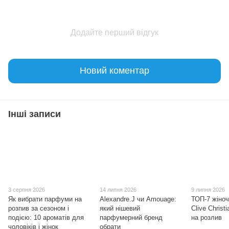
Додайте перший відгук
Новий коментар
Інші записи
3 серпня 2026
14 липня 2026
9 липня 2026
Як вибрати парфуми на
Alexandre.J чи Amouage:
ТОП-7 жіно
розпив за сезоном і
який нішевий
Clive Christ
подією: 10 ароматів для
парфумерний бренд
на розлив
чоловіків і жінок
обрати