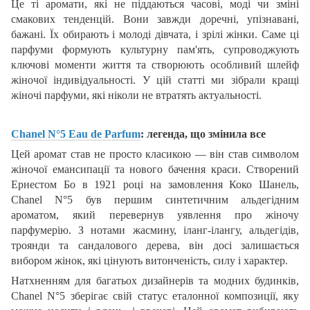
Це ті аромати, які не піддаються часові, моді чи зміні
смакових тенденцій. Вони завжди доречні, упізнавані,
бажані. Їх обирають і молоді дівчата, і зрілі жінки. Саме ці
парфуми формують культурну пам'ять, супроводжують
ключові моменти життя та створюють особливий шлейф
жіночої індивідуальності. У цій статті ми зібрали кращі
жіночі парфуми, які ніколи не втратять актуальності.
Chanel N°5 Eau de Parfum
: легенда, що змінила все
Цей аромат став не просто класикою — він став символом
жіночої емансипації та нового бачення краси. Створений
Ернестом Бо в 1921 році на замовлення Коко Шанель,
Chanel N°5 був першим синтетичним альдегідним
ароматом, який перевернув уявлення про жіночу
парфумерію. З нотами жасмину, іланг-ілангу, альдегідів,
троянди та сандалового дерева, він досі залишається
вибором жінок, які цінують витонченість, силу і характер.
Натхненням для багатьох дизайнерів та модних будинків,
Chanel N°5 зберігає свій статус еталонної композиції, яку