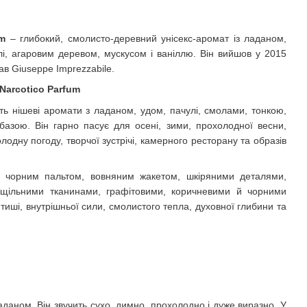
um
– глибокий, смолисто-деревний унісекс-аромат із ладаном,
ти
лі, агаровим деревом, мускусом і ваніллю. Він вийшов у 2015
ав Giuseppe Imprezzabile.
Narcotico Parfum
ить нішеві аромати з ладаном, удом, пачулі, смолами, тонкою,
азою. Він гарно пасує для осені, зими, прохолодної весни,
олодну погоду, творчої зустрічі, камерного ресторану та образів
з чорним пальтом, вовняним жакетом, шкіряними деталями,
щільними тканинами, графітовими, коричневими й чорними
я тиші, внутрішньої сили, смолистого тепла, духовної глибини та
аданом. Він звучить сухо, димно, прохолодно і дуже виразно. У