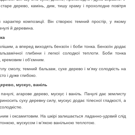
старе дерево, камінь, дим, тишу храму і прохолодне повітря
 характер композиції. Він створює темний простір, у якому
ачулі й деревина.
нка
плішим, а вперед виходять бензоїн і боби тонка. Бензоїн додає
альзамічної глибини і легкої солодкої теплоти. Боби тонка
, кремовим і об’ємним.
лу смолу, темний бальзам, сухе дерево і м’яку солодкість на
сто і дуже глибоко.
дерево, мускус, ваніль
 пачулі, агарове дерево, мускус і ваніль. Пачулі дає землисту
иносить суху деревну силу, мускус додає тілесної гладкості, а
солодкістю.
ьним і оксамитовим. На шкірі залишається ладанно-удовий слід
 тонкою, мускусом і м’якою ванільною теплотою.