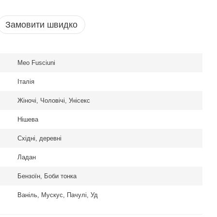
Замовити швидко
Meo Fusciuni
Італія
Жіночі, Чоловічі, Унісекс
Нішева
Східні, деревні
Ладан
Бензоїн, Боби тонка
Ваніль, Мускус, Пачулі, Уд
oss BOSS The Scent
ic EDP