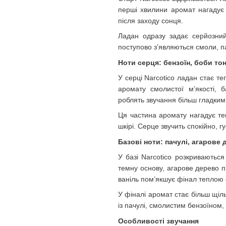
перші хвилини аромат нагадує 
після заходу сонця.
Ладан одразу задає серйозний
поступово з’являються смоли, п
Ноти серця: бензоїн, боби то
У серці Narcotico ладан стає те
аромату смолистої м’якості, б
роблять звучання більш гладким
Ця частина аромату нагадує теп
шкірі. Серце звучить спокійно, гу
Базові ноти: пачулі, агарове 
У базі Narcotico розкриваються
темну основу, агарове дерево пр
ваніль пом’якшує фінал теплою 
У фіналі аромат стає більш щіл
із пачулі, смолистим бензоїном,
Особливості звучання