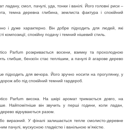
 ладану, смол, пачулі, уда, тонки і ванілі. Його головні риси –
ота, темна деревна глибина, землиста фактура і спокійний
рно і дуже характерно. Він добре підходить для людей, які
ті композиції, спокійну подачу і темний нішевий стиль.
tico Parfum розкривається восени, взимку та прохолодною
ить глибше, бензоїн стає теплішим, а пачулі й агарове дерево
е підходить для вечора. Його зручно носити на прогулянку, у
подорож або під спокійний темний гардероб.
otico Parfum висока. На шкірі аромат тримається довго, на
е. Найпомітніше він звучить у перші години, коли ладан,
е дерево відчуваються разом.
бо виразний. У фіналі залишається тепле смолисто-деревне
им пачулі, мускусною гладкістю і ванільною м’якістю.