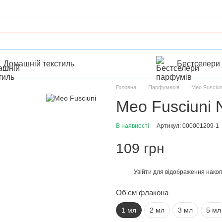
Домашній текстиль
Бестселери
Головна
Парфумерія
Meo Fusciun
Meo Fusciuni N
В наявності
Артикул: 000001209-1
109 грн
Увійти
для відображення накоп
%
Об'єм флакона
1 мл
2 мл
3 мл
5 мл