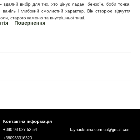
– вдалий вибір для тих, хто цінує ладан, бензоїн, боби тонка,
, ваніль і глибокий смолистий характер. Він створює відчуття
оли, старого каменю та внутрішньої тиші.
нтія
Повернення
Контактна інформація
+380 98 027 52 54
faynaukraina.com.ua@gmail.com
+380933316320