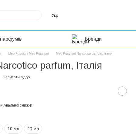
Укр
 парфумів
Бренди
i
Meo Fusciuni Meo Fusciuni
Meo Fusciuni Narcotico parfum, Італія
arcotico parfum, Італія
Написати відгук
ичувальної знижки
10 мл
20 мл