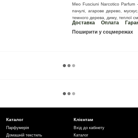
Meo Fusciuni Narcotico Parfum 
пачулі, агарове дерево, мускус
темного дерева, диму, теплої см
Доставка
Оплата
Гара
Поширити у соцмережах
Каталог
Клієнтам
Парфумерія
Вхід до кабінету
Домашній текстиль
Каталог