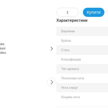
Купити
Характеристики
Виробник
Країна
Стать
Разом дешевше
Класифікація
Тип аромату
Початкова нота
Нота серця
Кінцева нота
Meo Fusciuni Narcotico
Hugo B
parfum, Італія
Magnet