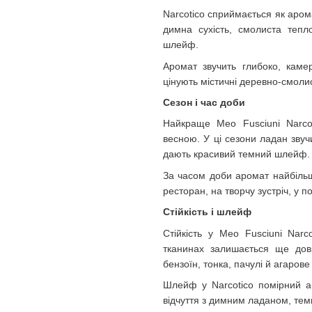
Narcotico сприймається як аромат
димна сухість, смолиста тепл
шлейф.
Аромат звучить глибоко, каме
цінують містичні деревно-смолис
Сезон і час доби
Найкраще Meo Fusciuni Narco
весною. У ці сезони ладан звуч
дають красивий темний шлейф.
За часом доби аромат найбільш
ресторан, на творчу зустріч, у 
Стійкість і шлейф
Стійкість у Meo Fusciuni Narc
тканинах залишається ще довш
бензоїн, тонка, пачулі й агаров
Шлейф у Narcotico помірний а
відчуття з димним ладаном, темн