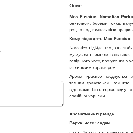
109 грн
225 грн
Опис
314 грн
Meo Fusciuni Narcotico Parf
334 грн
Купи
бензоїном, бобами тонка, пачу
році, а над композицією працюв
Кому підходить Meo Fusciuni 
Narcotico підійде тим, хто люб
ю
мускусом і темною ванільною б
вечірнього часу, прогулянки в х
із глибоким характером.
Аромат красиво поєднується 
темним трикотажем, замшею, 
відтінками. Він створює відчутт
спокійної харизми.
Ароматична піраміда
Верхні ноти: ладан
Старт Narcotico відкривається л