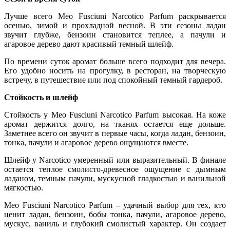
Лучше всего Meo Fusciuni Narcotico Parfum раскрывается
осенью, зимой и прохладной весной. В эти сезоны ладан
звучит глубже, бензоин становится теплее, а пачули и
агаровое дерево дают красивый темный шлейф.
По времени суток аромат больше всего подходит для вечера.
Его удобно носить на прогулку, в ресторан, на творческую
встречу, в путешествие или под спокойный темный гардероб.
Стойкость и шлейф
Стойкость у Meo Fusciuni Narcotico Parfum высокая. На коже
аромат держится долго, на тканях остается еще дольше.
Заметнее всего он звучит в первые часы, когда ладан, бензоин,
тонка, пачули и агаровое дерево ощущаются вместе.
Шлейф у Narcotico умеренный или выразительный. В финале
остается теплое смолисто-древесное ощущение с дымным
ладаном, темным пачули, мускусной гладкостью и ванильной
мягкостью.
Meo Fusciuni Narcotico Parfum – удачный выбор для тех, кто
ценит ладан, бензоин, бобы тонка, пачули, агаровое дерево,
мускус, ваниль и глубокий смолистый характер. Он создает