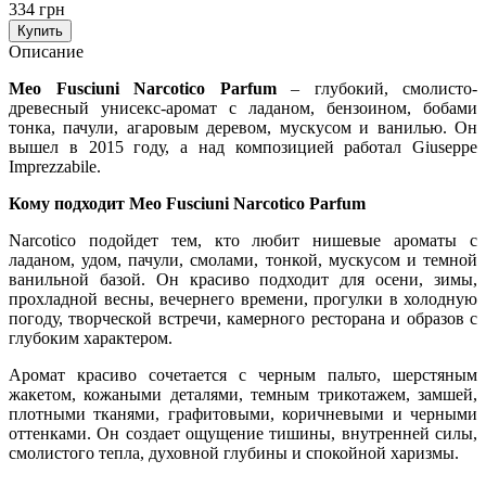
334 грн
Купить
Описание
Meo Fusciuni Narcotico Parfum
– глубокий, смолисто-
древесный унисекс-аромат с ладаном, бензоином, бобами
тонка, пачули, агаровым деревом, мускусом и ванилью. Он
вышел в 2015 году, а над композицией работал Giuseppe
Imprezzabile.
Кому подходит Meo Fusciuni Narcotico Parfum
Narcotico подойдет тем, кто любит нишевые ароматы с
ладаном, удом, пачули, смолами, тонкой, мускусом и темной
ванильной базой. Он красиво подходит для осени, зимы,
прохладной весны, вечернего времени, прогулки в холодную
погоду, творческой встречи, камерного ресторана и образов с
глубоким характером.
Аромат красиво сочетается с черным пальто, шерстяным
жакетом, кожаными деталями, темным трикотажем, замшей,
плотными тканями, графитовыми, коричневыми и черными
оттенками. Он создает ощущение тишины, внутренней силы,
смолистого тепла, духовной глубины и спокойной харизмы.