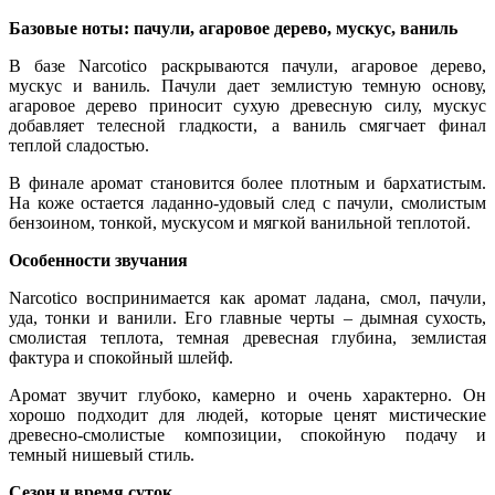
Базовые ноты: пачули, агаровое дерево, мускус, ваниль
В базе Narcotico раскрываются пачули, агаровое дерево,
мускус и ваниль. Пачули дает землистую темную основу,
агаровое дерево приносит сухую древесную силу, мускус
добавляет телесной гладкости, а ваниль смягчает финал
теплой сладостью.
В финале аромат становится более плотным и бархатистым.
На коже остается ладанно-удовый след с пачули, смолистым
бензоином, тонкой, мускусом и мягкой ванильной теплотой.
Особенности звучания
Narcotico воспринимается как аромат ладана, смол, пачули,
уда, тонки и ванили. Его главные черты – дымная сухость,
смолистая теплота, темная древесная глубина, землистая
фактура и спокойный шлейф.
Аромат звучит глубоко, камерно и очень характерно. Он
хорошо подходит для людей, которые ценят мистические
древесно-смолистые композиции, спокойную подачу и
темный нишевый стиль.
Сезон и время суток