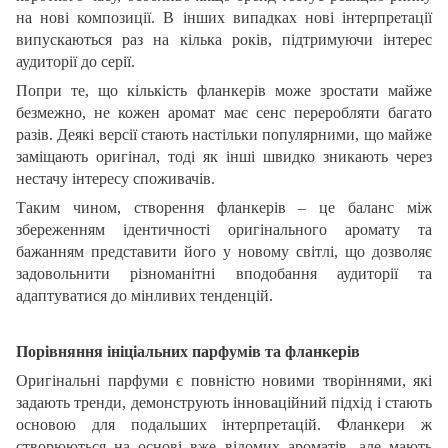
на нові композиції. В інших випадках нові інтерпретації
випускаються раз на кілька років, підтримуючи інтерес
аудиторії до серії.
Попри те, що кількість фланкерів може зростати майже
безмежно, не кожен аромат має сенс переробляти багато
разів. Деякі версії стають настільки популярними, що майже
заміщають оригінал, тоді як інші швидко зникають через
нестачу інтересу споживачів.
Таким чином, створення фланкерів – це баланс між
збереженням ідентичності оригінального аромату та
бажанням представити його у новому світлі, що дозволяє
задовольнити різноманітні вподобання аудиторії та
адаптуватися до мінливих тенденцій.
Порівняння ініціальних парфумів та фланкерів
Оригінальні парфуми є повністю новими творіннями, які
задають тренди, демонструють інноваційний підхід і стають
основою для подальших інтерпретацій. Фланкери ж
створюються на основі вже відомих ароматів, але мають