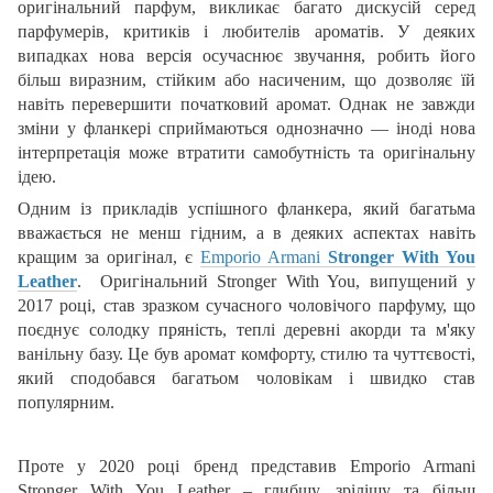
оригінальний парфум, викликає багато дискусій серед
парфумерів, критиків і любителів ароматів. У деяких
випадках нова версія осучаснює звучання, робить його
більш виразним, стійким або насиченим, що дозволяє їй
навіть перевершити початковий аромат. Однак не завжди
зміни у фланкері сприймаються однозначно — іноді нова
інтерпретація може втратити самобутність та оригінальну
ідею.
Одним із прикладів успішного фланкера, який багатьма
вважається не менш гідним, а в деяких аспектах навіть
кращим за оригінал, є
Emporio Armani
Stronger With You
Leather
. Оригінальний Stronger With You, випущений у
2017 році, став зразком сучасного чоловічого парфуму, що
поєднує солодку пряність, теплі деревні акорди та м'яку
ванільну базу. Це був аромат комфорту, стилю та чуттєвості,
який сподобався багатьом чоловікам і швидко став
популярним.
Проте у 2020 році бренд представив Emporio Armani
Stronger With You Leather – глибшу, зрілішу та більш