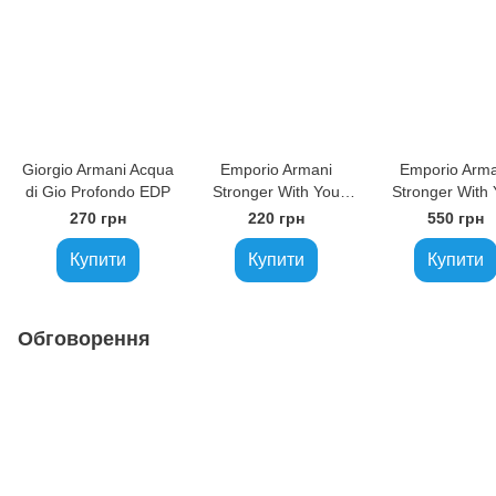
Giorgio Armani Acqua
Emporio Armani
Emporio Arma
di Gio Profondo EDP
Stronger With You
Stronger With
Leather EDP
EDT
270 грн
220 грн
550 грн
Купити
Купити
Купити
Обговорення