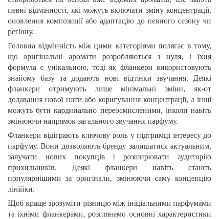
певні відмінності, які можуть включати зміну концентрації,
оновлення композиції або адаптацію до певного сезону чи
регіону.
Головна відмінність між цими категоріями полягає в тому,
що оригінальні аромати розробляються з нуля, і їхня
формула є унікальною, тоді як фланкери використовують
знайому базу та додають нові відтінки звучання. Деякі
фланкери отримують лише мінімальні зміни, як-от
додавання нової ноти або коригування концентрації, а інші
можуть бути кардинально переосмисленими, інколи навіть
змінюючи напрямок загального звучання парфуму.
Фланкери відіграють ключову роль у підтримці інтересу до
парфуму. Вони дозволяють бренду залишатися актуальним,
залучати нових покупців і розширювати аудиторію
прихильників. Деякі фланкери навіть стають
популярнішими за оригінали, змінюючи саму концепцію
лінійки.
Щоб краще зрозуміти різницю між ініціальними парфумами
та їхніми фланкерами, розглянемо основні характеристики