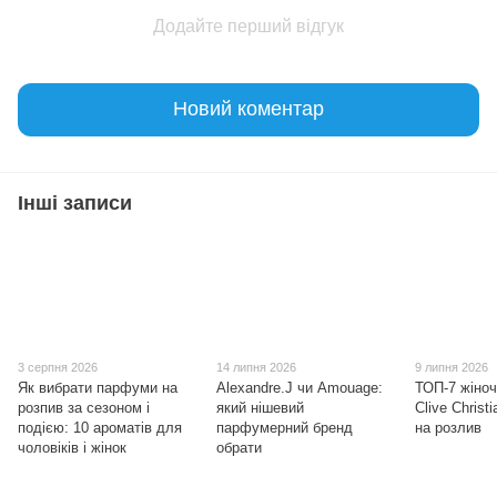
Додайте перший відгук
Новий коментар
Інші записи
3 серпня 2026
14 липня 2026
9 липня 2026
Як вибрати парфуми на
Alexandre.J чи Amouage:
ТОП-7 жіно
розпив за сезоном і
який нішевий
Clive Christ
подією: 10 ароматів для
парфумерний бренд
на розлив
чоловіків і жінок
обрати