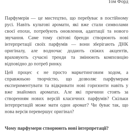
Том Форд
Парфумерія — це мистецтво, що перебуває в постійному
русі. Навіть культові аромати, які вже стали символами
своєї епохи, потребують оновлення, адаптації та нового
звучання. Саме тому світові бренди створюють нові
інтерпретації своїх парфумів — вони зберігають ДНК
оригіналу, але водночас додають свіжих акцентів,
враховують сучасні тренди та змінюють композицію
відповідно до потреб ринку.
Цей процес є не просто маркетинговим ходом, а
справжньою творчістю, що дозволяє парфумерам
експериментувати та відкривати нові горизонти навіть у
вже знайомих ароматах. Але які причини стоять за
створенням нових версій класичних парфумів? Скільки
інтерпретацій може мати один аромат? Чи буває так, що
нова версія перевершує оригінал?
Чому парфумери створюють нові інтерпретації?