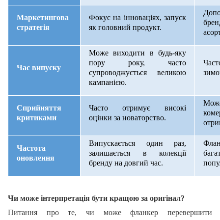
Допо
Маркетингова
Фокус на інноваціях, запуск
бр
стратегія
як головний продукт.
асор
Може виходити в будь-яку
пору року, часто
Част
Час випуску
супроводжується великою
зимо
кампанією.
Мо
Сприйняття
Часто отримує високі
коме
критиками
оцінки за новаторство.
отри
Випускається один раз,
Флан
Частота
залишається в колекції
баг
оновлення
бренду на довгий час.
попу
Чи може інтерпретація бути кращою за оригінал?
Питання про те, чи може фланкер перевершити