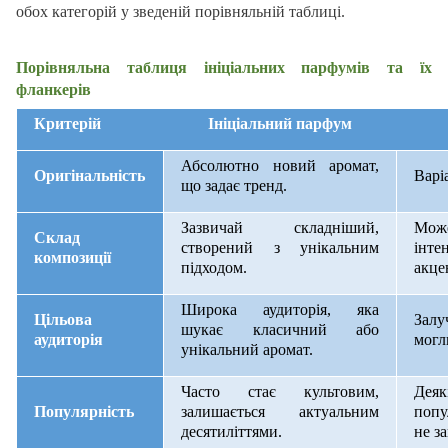
обох категорій у зведеній порівняльній таблиці.
Порівняльна таблиця ініціальних парфумів та їх
фланкерів
Критерій
Ініціальний парфум
Абсолютно новий аромат,
Оригінальність
Варі
що задає тренд.
Зазвичай складніший,
Мож
Склад
створений з унікальним
інте
композиції
підходом.
акце
Широка аудиторія, яка
Цільова
Залу
шукає класичний або
аудиторія
могл
унікальний аромат.
Часто стає культовим,
Дея
Популярність
залишається актуальним
попу
десятиліттями.
не з