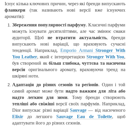
Існує кілька ключових причин, через які бренди випускають
фланкери
(так називають нові версії вже існуючих
ароматів):
Збереження популярності парфуму
. Класичні парфуми
можуть існувати десятиліттями, але час змінює смаки
аудиторії. Щоб
не втратити актуальність
, бренди
випускають нові варіації, що враховують сучасні
тенденції. Наприклад,
Emporio Armani
Stronger With
You Leather
, який є інтерпретацією
Stronger With You
,
був створений як
більш глибока, чуттєва та насичена
версія
оригінального аромату, враховуючи тренд на
шкіряні ноти.
Адаптація до різних сезонів та регіонів
. Один і той
самий аромат може бути
надто важким для літа або
надто легким для зими
. Тому бренди створюють
тепліші або свіжіші
версії своїх парфумів. Наприклад,
Dior випускає різні варіації
Sauvage
— від насиченого
Elixir
до легшого
Sauvage Eau de Toilette
, щоб
адаптувати його до різних сезонів.