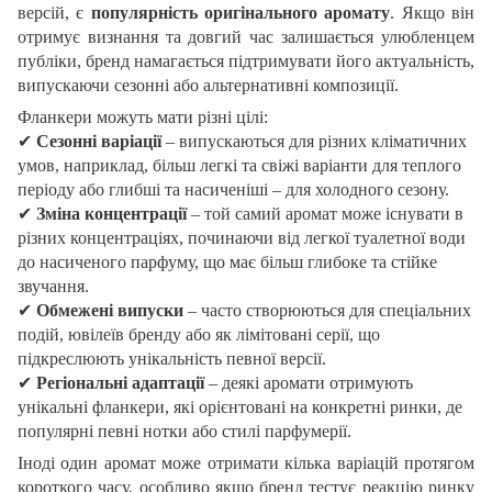
версій, є
популярність оригінального аромату
. Якщо він
отримує визнання та довгий час залишається улюбленцем
публіки, бренд намагається підтримувати його актуальність,
випускаючи сезонні або альтернативні композиції.
Фланкери можуть мати різні цілі:
✔
Сезонні варіації
– випускаються для різних кліматичних
умов, наприклад, більш легкі та свіжі варіанти для теплого
періоду або глибші та насиченіші – для холодного сезону.
✔
Зміна концентрації
– той самий аромат може існувати в
різних концентраціях, починаючи від легкої туалетної води
до насиченого парфуму, що має більш глибоке та стійке
звучання.
✔
Обмежені випуски
– часто створюються для спеціальних
подій, ювілеїв бренду або як лімітовані серії, що
підкреслюють унікальність певної версії.
✔
Регіональні адаптації
– деякі аромати отримують
унікальні фланкери, які орієнтовані на конкретні ринки, де
популярні певні нотки або стилі парфумерії.
Іноді один аромат може отримати кілька варіацій протягом
короткого часу, особливо якщо бренд тестує реакцію ринку