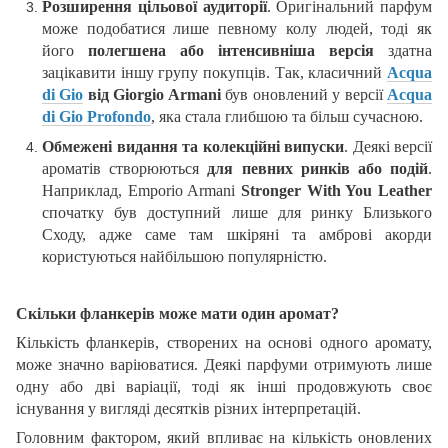
Розширення цільової аудиторії
. Оригінальний парфум
може подобатися лише певному колу людей, тоді як
його
полегшена або інтенсивніша версія
здатна
зацікавити іншу групу покупців. Так, класичний
Acqua
di Gio
від Giorgio Armani
був оновлений у версії
Acqua
di Gio Profondo
, яка стала глибшою та більш сучасною.
Обмежені видання та колекційні випуски
. Деякі версії
ароматів створюються
для певних ринків або подій
.
Наприклад, Emporio Armani
Stronger With You Leather
спочатку був доступний лише для ринку Близького
Сходу, адже саме там шкіряні та амброві акорди
користуються найбільшою популярністю.
Скільки фланкерів може мати один аромат?
Кількість фланкерів, створених на основі одного аромату,
може значно варіюватися. Деякі парфуми отримують лише
одну або дві варіації, тоді як інші продовжують своє
існування у вигляді десятків різних інтерпретацій.
Головним фактором, який впливає на кількість оновлених