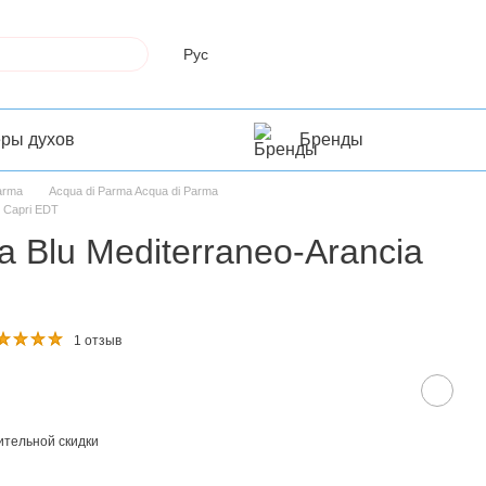
Рус
еры духов
Бренды
Parma
Acqua di Parma Acqua di Parma
i Capri EDT
a Blu Mediterraneo-Arancia
1 отзыв
тельной скидки