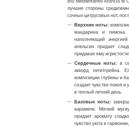
Blu Mediterraneo Arancia d
лучшие стороны средиземн
сочных цитрусовых нот, по
Верхние ноты:
композиц
мандарина и лимона. 
наполняющий энергией
апельсин придает слад
придавая ему игристости 
Сердечные ноты:
в с
аккорд петитгрейна. Е
композиции глубины и ба
создает чувство покоя и 
в теплый летний день.
Базовые ноты:
заверш
карамели. Мягкий муск
придает аромату сладк
чувство уюта и гармонии