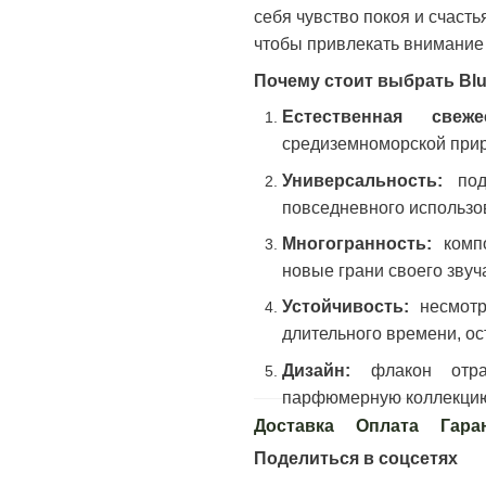
себя чувство покоя и счасть
чтобы привлекать внимание
Почему стоит выбрать Blu 
Естественная све
средиземноморской прир
Универсальность:
по
повседневного использо
Многогранность:
компо
новые грани своего звуч
Устойчивость:
несмотр
длительного времени, о
Дизайн:
флакон отр
парфюмерную коллекцию 
Доставка
Оплата
Гара
Поделиться в соцсетях