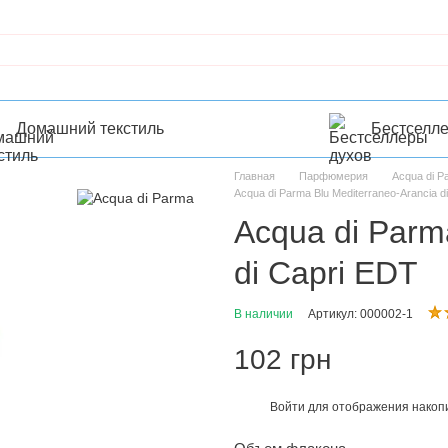
Домашний текстиль
Бестселл
Главная
Парфюмерия
Acqua di 
Acqua di Parma Blu Mediterraneo-Arancia d
Acqua di Parm
di Capri EDT
В наличии
Артикул: 000002-1
102 грн
Войти
для отображения накопи
%