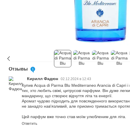
Отзывы
1
Кирилл Фадюн
02.12.2024 в 12:43
Купив Acqua di Parma Blu Mediterraneo Arancia di Capri 
тих, хто любить свіжі, цитрусові парфуми. Він дуже легк
мандарину, що створює відчуття літа та енергії.
Аромат чудово підходить для повсякденного використанн
не занадто нав'язливий, але приємно тримається протя
Цей парфум вже точно став моїм улюбленим для літа.
Ответить