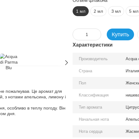
Объем флакона
1 мл
2 мл
3 мл
5 мл
Купить
Характеристики
Производитель
Acqua 
Страна
Итали
Пол
Женски
і не пожалкував. Це аромат для
Классификация
нишев
ий, з нотами апельсина, лимону і
Тип аромата
Цитру
я, особливо в теплу погоду. Він
гом дня.
Начальная нота
Апельс
Нота сердца
Жасмин