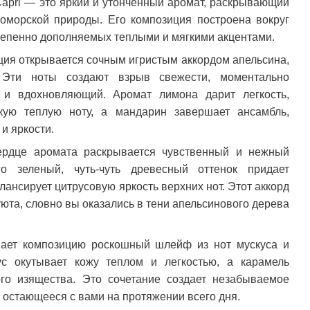
i Capri — это яркий и утонченный аромат, раскрывающий
оморской природы. Его композиция построена вокруг
степенно дополняемых теплыми и мягкими акцентами.
ия открывается сочным игристым аккордом апельсина,
Эти ноты создают взрыв свежести, моментально
 и вдохновляющий. Аромат лимона дарит легкость,
кую теплую ноту, а мандарин завершает ансамбль,
и яркости.
ердце аромата раскрывается чувственный и нежный
го зеленый, чуть-чуть древесный оттенок придает
лансирует цитрусовую яркость верхних нот. Этот аккорд
уюта, словно вы оказались в тени апельсинового дерева
ает композицию роскошный шлейф из нот мускуса и
ус окутывает кожу теплом и легкостью, а карамель
ого изящества. Это сочетание создает незабываемое
, остающееся с вами на протяжении всего дня.