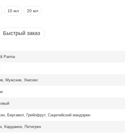
10 мл
20 мл
Быстрый заказ
di Parma
я
е, Мужские, Унисекс
ая
совый
ин, Бергамот, Грейпфрут, Сицилийский мандарин
, Кардамон, Петигрен