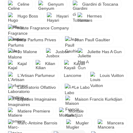
Celine
Genyum
Giardini di Toscana
Hugo Boss
Hayari
Hermes
Haute Fragrance Company
Initio Parfums Prives
Jean Paull Gaultier
Jo Malone
Jusbox
Juliette Has A Gun
Kajal
Kilian
Kayali
L'Artisan Parfumeur
Lancome
Louis Vuitton
Laboratorio Olfattivo
Le Labo
Liquides Imaginaires
Maison Francis Kurkdjian
Matiere Premiere
Montale
Marc-Antoine Barrois
Mugler
Mancera