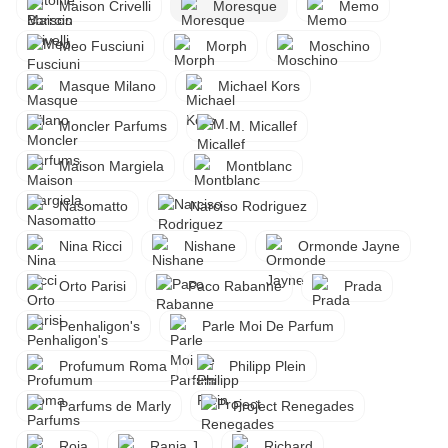
Maison Crivelli
Moresque
Memo
Meo Fusciuni
Morph
Moschino
Masque Milano
Michael Kors
Moncler Parfums
M. Micallef
Maison Margiela
Montblanc
Nasomatto
Narciso Rodriguez
Nina Ricci
Nishane
Ormonde Jayne
Orto Parisi
Paco Rabanne
Prada
Penhaligon's
Parle Moi De Parfum
Profumum Roma
Philipp Plein
Parfums de Marly
Project Renegades
Roja
Rania J.
Richard