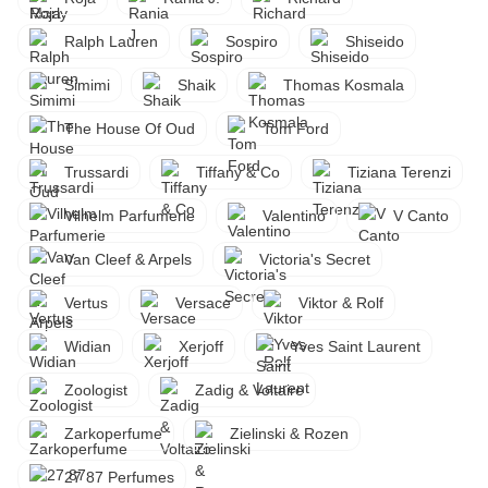
Ralph Lauren
Sospiro
Shiseido
Simimi
Shaik
Thomas Kosmala
The House Of Oud
Tom Ford
Trussardi
Tiffany & Co
Tiziana Terenzi
Vilhelm Parfumerie
Valentino
V Canto
Van Cleef & Arpels
Victoria's Secret
Vertus
Versace
Viktor & Rolf
Widian
Xerjoff
Yves Saint Laurent
Zoologist
Zadig & Voltaire
Zarkoperfume
Zielinski & Rozen
27 87 Perfumes