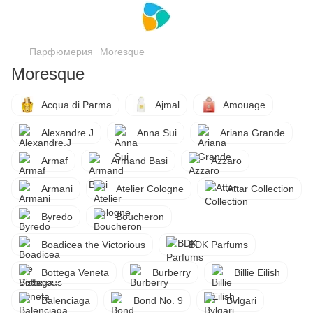
Парфюмерия
Moresque
Moresque
Acqua di Parma
Ajmal
Amouage
Alexandre.J
Anna Sui
Ariana Grande
Armaf
Armand Basi
Azzaro
Armani
Atelier Cologne
Attar Collection
Byredo
Boucheron
Boadicea the Victorious
BDK Parfums
Bottega Veneta
Burberry
Billie Eilish
Balenciaga
Bond No. 9
Bvlgari