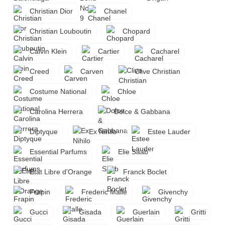
Christian Dior
Chanel
Christian Louboutin
Chopard
Calvin Klein
Cartier
Cacharel
Creed
Carven
Clive Christian
Costume National
Chloe
Carolina Herrera
Dolce & Gabbana
Diptyque
Ex Nihilo
Estee Lauder
Essential Parfums
Elie Saab
Etat Libre d'Orange
Franck Boclet
Frapin
Frederic Malle
Givenchy
Gucci
Gisada
Guerlain
Gritti