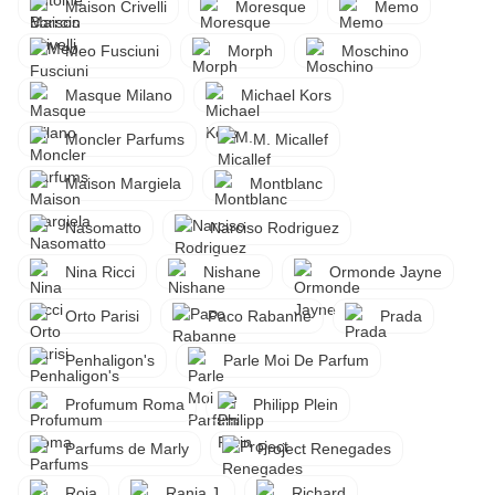
Maison Crivelli
Moresque
Memo
Meo Fusciuni
Morph
Moschino
Masque Milano
Michael Kors
Moncler Parfums
M. Micallef
Maison Margiela
Montblanc
Nasomatto
Narciso Rodriguez
Nina Ricci
Nishane
Ormonde Jayne
Orto Parisi
Paco Rabanne
Prada
Penhaligon's
Parle Moi De Parfum
Profumum Roma
Philipp Plein
Parfums de Marly
Project Renegades
Roja
Rania J.
Richard