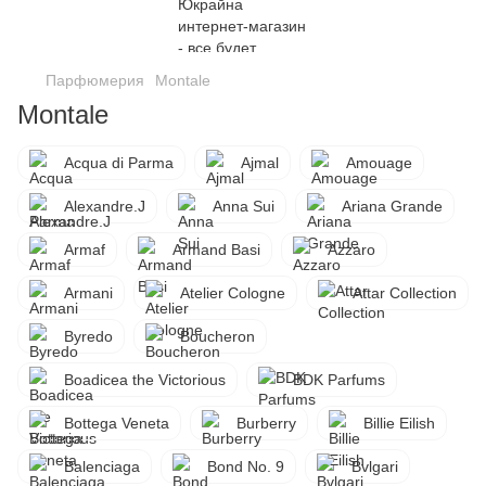
Парфюмерия
Montale
Montale
Acqua di Parma
Ajmal
Amouage
Alexandre.J
Anna Sui
Ariana Grande
Armaf
Armand Basi
Azzaro
Armani
Atelier Cologne
Attar Collection
Byredo
Boucheron
Boadicea the Victorious
BDK Parfums
Bottega Veneta
Burberry
Billie Eilish
Balenciaga
Bond No. 9
Bvlgari