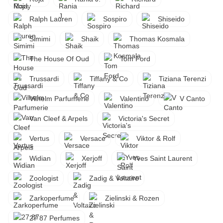
Ralph Lauren
Sospiro
Shiseido
Simimi
Shaik
Thomas Kosmala
The House Of Oud
Tom Ford
Trussardi
Tiffany & Co
Tiziana Terenzi
Vilhelm Parfumerie
Valentino
V Canto
Van Cleef & Arpels
Victoria's Secret
Vertus
Versace
Viktor & Rolf
Widian
Xerjoff
Yves Saint Laurent
Zoologist
Zadig & Voltaire
Zarkoperfume
Zielinski & Rozen
27 87 Perfumes