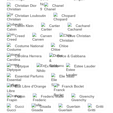
Christian Dior
Chanel
Christian Louboutin
Chopard
Calvin Klein
Cartier
Cacharel
Creed
Carven
Clive Christian
Costume National
Chloe
Carolina Herrera
Dolce & Gabbana
Diptyque
Ex Nihilo
Estee Lauder
Essential Parfums
Elie Saab
Etat Libre d'Orange
Franck Boclet
Frapin
Frederic Malle
Givenchy
Gucci
Gisada
Guerlain
Gritti