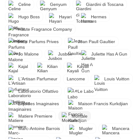
Celine
Genyum
Giardini di Toscana
Hugo Boss
Hayari
Hermes
Haute Fragrance Company
Initio Parfums Prives
Jean Paull Gaultier
Jo Malone
Jusbox
Juliette Has A Gun
Kajal
Kilian
Kayali
L'Artisan Parfumeur
Lancome
Louis Vuitton
Laboratorio Olfattivo
Le Labo
Liquides Imaginaires
Maison Francis Kurkdjian
Matiere Premiere
Montale
Marc-Antoine Barrois
Mugler
Mancera