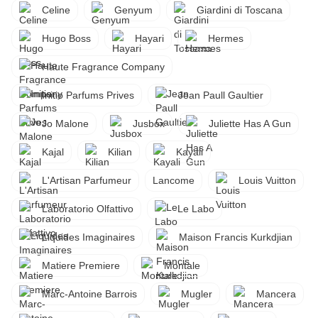
Celine
Genyum
Giardini di Toscana
Hugo Boss
Hayari
Hermes
Haute Fragrance Company
Initio Parfums Prives
Jean Paull Gaultier
Jo Malone
Jusbox
Juliette Has A Gun
Kajal
Kilian
Kayali
L'Artisan Parfumeur
Lancome
Louis Vuitton
Laboratorio Olfattivo
Le Labo
Liquides Imaginaires
Maison Francis Kurkdjian
Matiere Premiere
Montale
Marc-Antoine Barrois
Mugler
Mancera