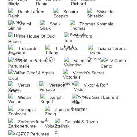
Ralph Lauren
Sospiro
Shiseido
Simimi
Shaik
Thomas Kosmala
The House Of Oud
Tom Ford
Trussardi
Tiffany & Co
Tiziana Terenzi
Vilhelm Parfumerie
Valentino
V Canto
Van Cleef & Arpels
Victoria's Secret
Vertus
Versace
Viktor & Rolf
Widian
Xerjoff
Yves Saint Laurent
Zoologist
Zadig & Voltaire
Zarkoperfume
Zielinski & Rozen
27 87 Perfumes