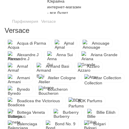
Парфюмерия
Versace
Versace
Acqua di Parma
Ajmal
Amouage
Alexandre.J
Anna Sui
Ariana Grande
Armaf
Armand Basi
Azzaro
Armani
Atelier Cologne
Attar Collection
Byredo
Boucheron
Boadicea the Victorious
BDK Parfums
Bottega Veneta
Burberry
Billie Eilish
Balenciaga
Bond No. 9
Bvlgari