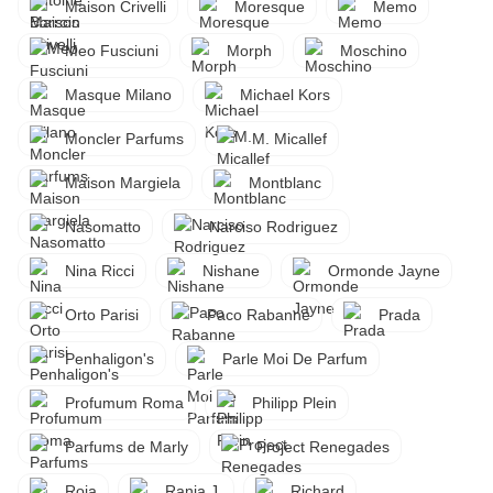
Maison Crivelli
Moresque
Memo
Meo Fusciuni
Morph
Moschino
Masque Milano
Michael Kors
Moncler Parfums
M. Micallef
Maison Margiela
Montblanc
Nasomatto
Narciso Rodriguez
Nina Ricci
Nishane
Ormonde Jayne
Orto Parisi
Paco Rabanne
Prada
Penhaligon's
Parle Moi De Parfum
Profumum Roma
Philipp Plein
Parfums de Marly
Project Renegades
Roja
Rania J.
Richard