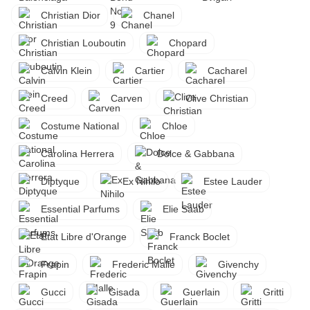
Christian Dior
Chanel
Christian Louboutin
Chopard
Calvin Klein
Cartier
Cacharel
Creed
Carven
Clive Christian
Costume National
Chloe
Carolina Herrera
Dolce & Gabbana
Diptyque
Ex Nihilo
Estee Lauder
Essential Parfums
Elie Saab
Etat Libre d'Orange
Franck Boclet
Frapin
Frederic Malle
Givenchy
Gucci
Gisada
Guerlain
Gritti