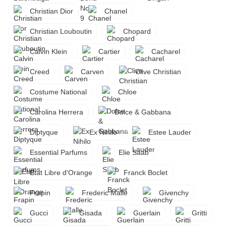
Christian Dior
Chanel
Christian Louboutin
Chopard
Calvin Klein
Cartier
Cacharel
Creed
Carven
Clive Christian
Costume National
Chloe
Carolina Herrera
Dolce & Gabbana
Diptyque
Ex Nihilo
Estee Lauder
Essential Parfums
Elie Saab
Etat Libre d'Orange
Franck Boclet
Frapin
Frederic Malle
Givenchy
Gucci
Gisada
Guerlain
Gritti