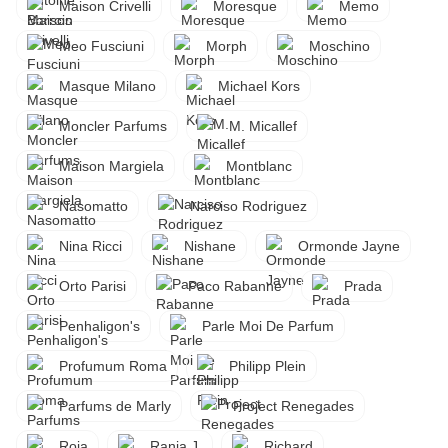
Maison Crivelli
Moresque
Memo
Meo Fusciuni
Morph
Moschino
Masque Milano
Michael Kors
Moncler Parfums
M. Micallef
Maison Margiela
Montblanc
Nasomatto
Narciso Rodriguez
Nina Ricci
Nishane
Ormonde Jayne
Orto Parisi
Paco Rabanne
Prada
Penhaligon's
Parle Moi De Parfum
Profumum Roma
Philipp Plein
Parfums de Marly
Project Renegades
Roja
Rania J.
Richard