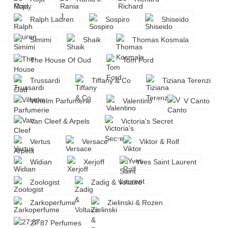
Ralph Lauren
Sospiro
Shiseido
Simimi
Shaik
Thomas Kosmala
The House Of Oud
Tom Ford
Trussardi
Tiffany & Co
Tiziana Terenzi
Vilhelm Parfumerie
Valentino
V Canto
Van Cleef & Arpels
Victoria's Secret
Vertus
Versace
Viktor & Rolf
Widian
Xerjoff
Yves Saint Laurent
Zoologist
Zadig & Voltaire
Zarkoperfume
Zielinski & Rozen
27 87 Perfumes