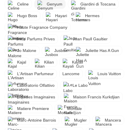
Celine
Genyum
Giardini di Toscana
Hugo Boss
Hayari
Hermes
Haute Fragrance Company
Initio Parfums Prives
Jean Paull Gaultier
Jo Malone
Jusbox
Juliette Has A Gun
Kajal
Kilian
Kayali
L'Artisan Parfumeur
Lancome
Louis Vuitton
Laboratorio Olfattivo
Le Labo
Liquides Imaginaires
Maison Francis Kurkdjian
Matiere Premiere
Montale
Marc-Antoine Barrois
Mugler
Mancera