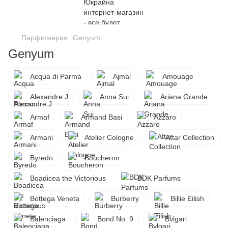
Парфюмерия
Genyum
Genyum
Acqua di Parma
Ajmal
Amouage
Alexandre.J
Anna Sui
Ariana Grande
Armaf
Armand Basi
Azzaro
Armani
Atelier Cologne
Attar Collection
Byredo
Boucheron
Boadicea the Victorious
BDK Parfums
Bottega Veneta
Burberry
Billie Eilish
Balenciaga
Bond No. 9
Bvlgari