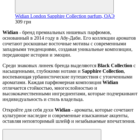
Widian London Sapphire Collection parfum, ОАЭ
309 грн
Widian
- бренд премиальных нишевых парфюмов,
основанный в 2014 году в Абу-Даби. Его коллекции ароматов
сочетают роскошные восточные мотивы с современными
западными тенденциями, создавая уникальные композиции,
передающие истории и эмоции.
Среди знаковых линеек бренда выделяются
Black Collection
с
насыщенными, глубокими нотами и
Sapphire Collection
,
воспевающая урбанистические путешествия с утонченными
ароматами. Каждая парфюмерная композиция
Widian
отличается стойкостью, многослойностью и
высококачественными ингредиентами, которые подчеркивают
индивидуальность и стиль владельца.
Откройте для себя духи
Widian
- ароматы, которые сочетают
культурное наследие и современные изысканные акценты,
оставляя неповторимый шлейф и незабываемые впечатления.