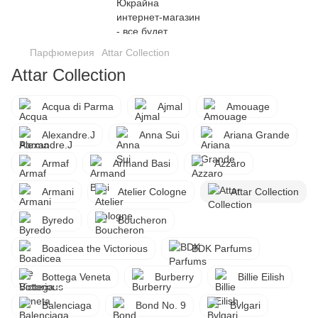
Парфюмерия
Attar Collection
Attar Collection
Acqua di Parma
Ajmal
Amouage
Alexandre.J
Anna Sui
Ariana Grande
Armaf
Armand Basi
Azzaro
Armani
Atelier Cologne
Attar Collection
Byredo
Boucheron
Boadicea the Victorious
BDK Parfums
Bottega Veneta
Burberry
Billie Eilish
Balenciaga
Bond No. 9
Bvlgari