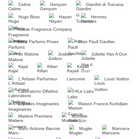
Celine
Genyum
Giardini di Toscana
Hugo Boss
Hayari
Hermes
Haute Fragrance Company
Initio Parfums Prives
Jean Paull Gaultier
Jo Malone
Jusbox
Juliette Has A Gun
Kajal
Kilian
Kayali
L'Artisan Parfumeur
Lancome
Louis Vuitton
Laboratorio Olfattivo
Le Labo
Liquides Imaginaires
Maison Francis Kurkdjian
Matiere Premiere
Montale
Marc-Antoine Barrois
Mugler
Mancera