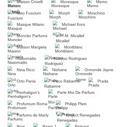
Maison Crivelli
Moresque
Memo
Meo Fusciuni
Morph
Moschino
Masque Milano
Michael Kors
Moncler Parfums
M. Micallef
Maison Margiela
Montblanc
Nasomatto
Narciso Rodriguez
Nina Ricci
Nishane
Ormonde Jayne
Orto Parisi
Paco Rabanne
Prada
Penhaligon's
Parle Moi De Parfum
Profumum Roma
Philipp Plein
Parfums de Marly
Project Renegades
Roja
Rania J.
Richard