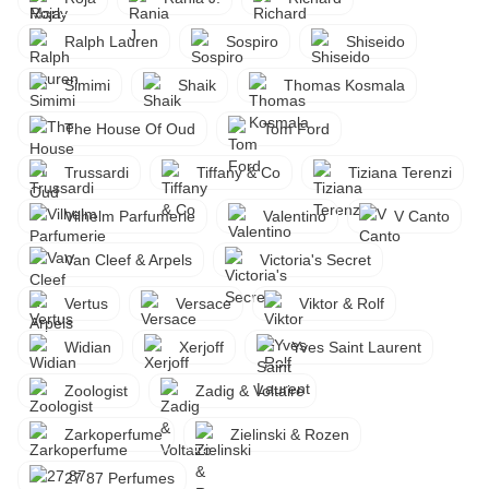
Ralph Lauren
Sospiro
Shiseido
Simimi
Shaik
Thomas Kosmala
The House Of Oud
Tom Ford
Trussardi
Tiffany & Co
Tiziana Terenzi
Vilhelm Parfumerie
Valentino
V Canto
Van Cleef & Arpels
Victoria's Secret
Vertus
Versace
Viktor & Rolf
Widian
Xerjoff
Yves Saint Laurent
Zoologist
Zadig & Voltaire
Zarkoperfume
Zielinski & Rozen
27 87 Perfumes