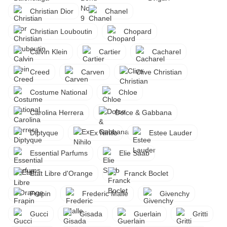
Christian Dior
Chanel
Christian Louboutin
Chopard
Calvin Klein
Cartier
Cacharel
Creed
Carven
Clive Christian
Costume National
Chloe
Carolina Herrera
Dolce & Gabbana
Diptyque
Ex Nihilo
Estee Lauder
Essential Parfums
Elie Saab
Etat Libre d'Orange
Franck Boclet
Frapin
Frederic Malle
Givenchy
Gucci
Gisada
Guerlain
Gritti