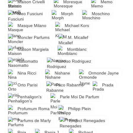
Maison Crivelli
Moresque
Memo
Meo Fusciuni
Morph
Moschino
Masque Milano
Michael Kors
Moncler Parfums
M. Micallef
Maison Margiela
Montblanc
Nasomatto
Narciso Rodriguez
Nina Ricci
Nishane
Ormonde Jayne
Orto Parisi
Paco Rabanne
Prada
Penhaligon's
Parle Moi De Parfum
Profumum Roma
Philipp Plein
Parfums de Marly
Project Renegades
Roja
Rania J.
Richard