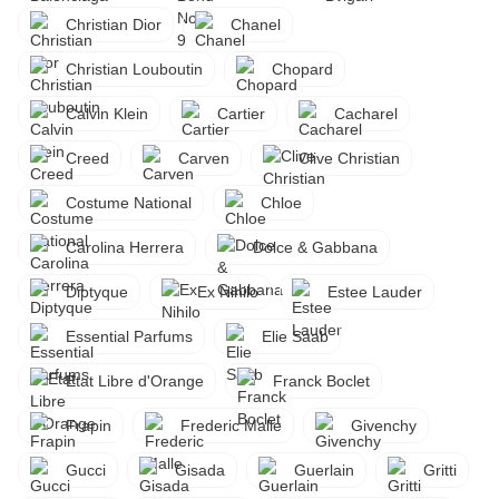
Christian Dior
Chanel
Christian Louboutin
Chopard
Calvin Klein
Cartier
Cacharel
Creed
Carven
Clive Christian
Costume National
Chloe
Carolina Herrera
Dolce & Gabbana
Diptyque
Ex Nihilo
Estee Lauder
Essential Parfums
Elie Saab
Etat Libre d'Orange
Franck Boclet
Frapin
Frederic Malle
Givenchy
Gucci
Gisada
Guerlain
Gritti