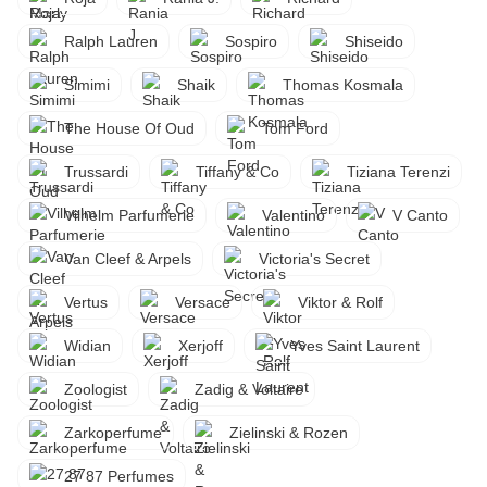
Ralph Lauren
Sospiro
Shiseido
Simimi
Shaik
Thomas Kosmala
The House Of Oud
Tom Ford
Trussardi
Tiffany & Co
Tiziana Terenzi
Vilhelm Parfumerie
Valentino
V Canto
Van Cleef & Arpels
Victoria's Secret
Vertus
Versace
Viktor & Rolf
Widian
Xerjoff
Yves Saint Laurent
Zoologist
Zadig & Voltaire
Zarkoperfume
Zielinski & Rozen
27 87 Perfumes