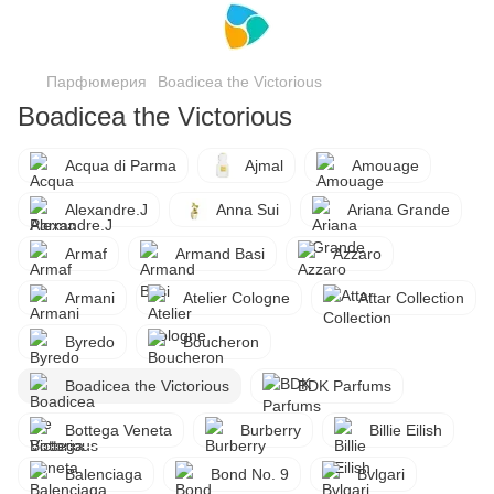
Парфюмерия
Boadicea the Victorious
Boadicea the Victorious
Acqua di Parma
Ajmal
Amouage
Alexandre.J
Anna Sui
Ariana Grande
Armaf
Armand Basi
Azzaro
Armani
Atelier Cologne
Attar Collection
Byredo
Boucheron
Boadicea the Victorious
BDK Parfums
Bottega Veneta
Burberry
Billie Eilish
Balenciaga
Bond No. 9
Bvlgari