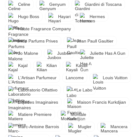
Celine
Genyum
Giardini di Toscana
Hugo Boss
Hayari
Hermes
Haute Fragrance Company
Initio Parfums Prives
Jean Paull Gaultier
Jo Malone
Jusbox
Juliette Has A Gun
Kajal
Kilian
Kayali
L'Artisan Parfumeur
Lancome
Louis Vuitton
Laboratorio Olfattivo
Le Labo
Liquides Imaginaires
Maison Francis Kurkdjian
Matiere Premiere
Montale
Marc-Antoine Barrois
Mugler
Mancera