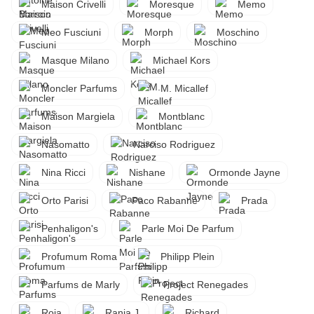
Maison Crivelli
Moresque
Memo
Meo Fusciuni
Morph
Moschino
Masque Milano
Michael Kors
Moncler Parfums
M. Micallef
Maison Margiela
Montblanc
Nasomatto
Narciso Rodriguez
Nina Ricci
Nishane
Ormonde Jayne
Orto Parisi
Paco Rabanne
Prada
Penhaligon's
Parle Moi De Parfum
Profumum Roma
Philipp Plein
Parfums de Marly
Project Renegades
Roja
Rania J.
Richard