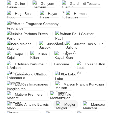
Celine
Genyum
Giardini di Toscana
Hugo Boss
Hayari
Hermes
Haute Fragrance Company
Initio Parfums Prives
Jean Paull Gaultier
Jo Malone
Jusbox
Juliette Has A Gun
Kajal
Kilian
Kayali
L'Artisan Parfumeur
Lancome
Louis Vuitton
Laboratorio Olfattivo
Le Labo
Liquides Imaginaires
Maison Francis Kurkdjian
Matiere Premiere
Montale
Marc-Antoine Barrois
Mugler
Mancera