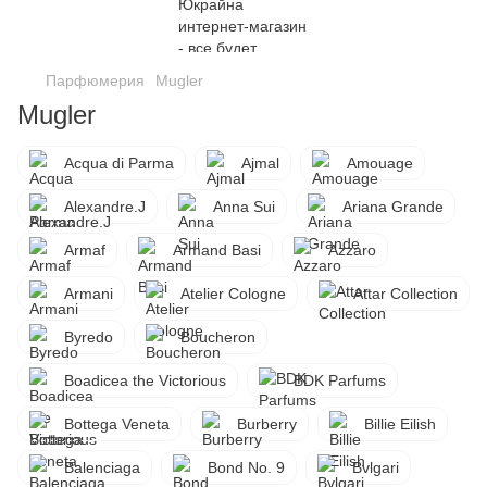
Парфюмерия
Mugler
Mugler
Acqua di Parma
Ajmal
Amouage
Alexandre.J
Anna Sui
Ariana Grande
Armaf
Armand Basi
Azzaro
Armani
Atelier Cologne
Attar Collection
Byredo
Boucheron
Boadicea the Victorious
BDK Parfums
Bottega Veneta
Burberry
Billie Eilish
Balenciaga
Bond No. 9
Bvlgari