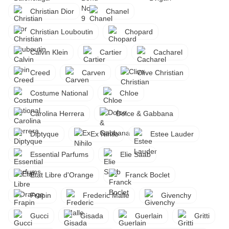
Christian Dior
Chanel
Christian Louboutin
Chopard
Calvin Klein
Cartier
Cacharel
Creed
Carven
Clive Christian
Costume National
Chloe
Carolina Herrera
Dolce & Gabbana
Diptyque
Ex Nihilo
Estee Lauder
Essential Parfums
Elie Saab
Etat Libre d'Orange
Franck Boclet
Frapin
Frederic Malle
Givenchy
Gucci
Gisada
Guerlain
Gritti