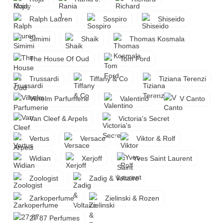
Ralph Lauren
Sospiro
Shiseido
Simimi
Shaik
Thomas Kosmala
The House Of Oud
Tom Ford
Trussardi
Tiffany & Co
Tiziana Terenzi
Vilhelm Parfumerie
Valentino
V Canto
Van Cleef & Arpels
Victoria's Secret
Vertus
Versace
Viktor & Rolf
Widian
Xerjoff
Yves Saint Laurent
Zoologist
Zadig & Voltaire
Zarkoperfume
Zielinski & Rozen
27 87 Perfumes