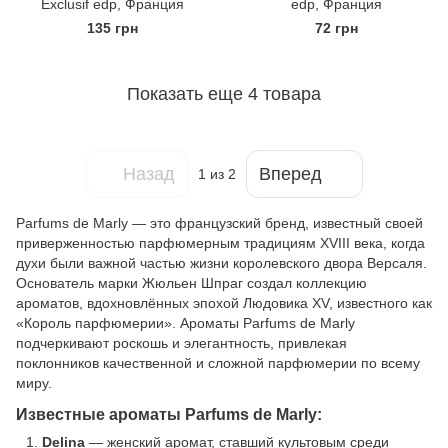
Exclusif edp, Франция
edp, Франция
135 грн
72 грн
Показать еще 4 товара
Назад
Вперед
1
из 2
Parfums de Marly — это французский бренд, известный своей
приверженностью парфюмерным традициям XVIII века, когда
духи были важной частью жизни королевского двора Версаля.
Основатель марки Жюльен Шпраг создал коллекцию
ароматов, вдохновлённых эпохой Людовика XV, известного как
«Король парфюмерии». Ароматы Parfums de Marly
подчеркивают роскошь и элегантность, привлекая
поклонников качественной и сложной парфюмерии по всему
миру.
Известные ароматы Parfums de Marly:
Delina
— женский аромат, ставший культовым среди