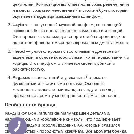
ценителей. Композиция включает ноты розы, ревеня, личи
и ванили, создавая женственный и стойкий букет, который
окутывает владельца изысканным шлейфом.
Layton
— популярный мужской парфюм, сочетающий
свежесть яблока с теплыми оттенками ванили и специй.
Этот аромат символизирует энергию и благородство, что
делает его фаворитом среди современных джентльменов.
Herod
— унисекс аромат с восточными и древесными
акцентами, в основе которого лежат ноты табака, ванили и
корицы. Этот парфюм отличается своей глубиной и
бархатистостью.
Pegasus
— элегантный и уникальный аромат с
фужерными и восточными нотками. Основные
компоненты включают миндаль, лаванду и ваниль,
придающие аромату многогранность и утонченность.
Особенности бренда:
Каждый флакон Parfums de Marly украшен деталями,
напоминающими королевские символы, что подчеркивает
связь с лошадьми короля Людовика XV, который славился
своей страстью к породистым скакунам. Все ароматы бренда