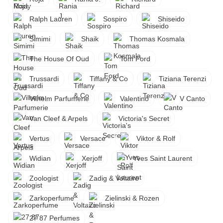
Ralph Lauren
Sospiro
Shiseido
Simimi
Shaik
Thomas Kosmala
The House Of Oud
Tom Ford
Trussardi
Tiffany & Co
Tiziana Terenzi
Vilhelm Parfumerie
Valentino
V Canto
Van Cleef & Arpels
Victoria's Secret
Vertus
Versace
Viktor & Rolf
Widian
Xerjoff
Yves Saint Laurent
Zoologist
Zadig & Voltaire
Zarkoperfume
Zielinski & Rozen
27 87 Perfumes