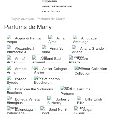
Парфюмерия
Parfums de Marly
Parfums de Marly
Acqua di Parma
Ajmal
Amouage
Alexandre.J
Anna Sui
Ariana Grande
Armaf
Armand Basi
Azzaro
Armani
Atelier Cologne
Attar Collection
Byredo
Boucheron
Boadicea the Victorious
BDK Parfums
Bottega Veneta
Burberry
Billie Eilish
Balenciaga
Bond No. 9
Bvlgari