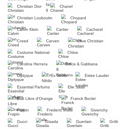
Christian Dior
Chanel
Christian Louboutin
Chopard
Calvin Klein
Cartier
Cacharel
Creed
Carven
Clive Christian
Costume National
Chloe
Carolina Herrera
Dolce & Gabbana
Diptyque
Ex Nihilo
Estee Lauder
Essential Parfums
Elie Saab
Etat Libre d'Orange
Franck Boclet
Frapin
Frederic Malle
Givenchy
Gucci
Gisada
Guerlain
Gritti