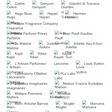
Celine
Genyum
Giardini di Toscana
Hugo Boss
Hayari
Hermes
Haute Fragrance Company
Initio Parfums Prives
Jean Paull Gaultier
Jo Malone
Jusbox
Juliette Has A Gun
Kajal
Kilian
Kayali
L'Artisan Parfumeur
Lancome
Louis Vuitton
Laboratorio Olfattivo
Le Labo
Liquides Imaginaires
Maison Francis Kurkdjian
Matiere Premiere
Montale
Marc-Antoine Barrois
Mugler
Mancera