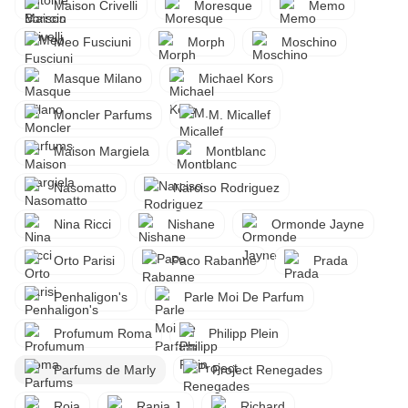
Maison Crivelli
Moresque
Memo
Meo Fusciuni
Morph
Moschino
Masque Milano
Michael Kors
Moncler Parfums
M. Micallef
Maison Margiela
Montblanc
Nasomatto
Narciso Rodriguez
Nina Ricci
Nishane
Ormonde Jayne
Orto Parisi
Paco Rabanne
Prada
Penhaligon's
Parle Moi De Parfum
Profumum Roma
Philipp Plein
Parfums de Marly
Project Renegades
Roja
Rania J.
Richard