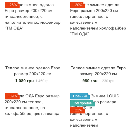
шариковое волокно ТМ ОДА
"ТМ ОДА"
−26%
−20%
1
Теплое зимнее одеяло Евро
Теплое зимнее одеяло Евро
размер 200х220 см
размер 200х220 см
гипоаллергенное, с
гипоаллергенное, с
1 080 грн
980 грн
1 460 грн
1 230 грн
наполнителем холлофайбер
качественным
"ТМ OДА"
наполнителем холлофайбер
−39%
Новинка
"ТМ OДА"
Топ продам
−22%