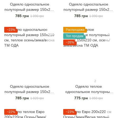
Одеяло односпальное
Одеяло односпальное
полуторный размер 150х210
полуторный размер 150х210
см, теплое осень/зима/весна
см, теплое осень/зима/весна
785 грн
785 грн
1 090 грн
1 090 грн
ТМ ОДА
ТМ ОДА
−23%
Распродажа
Топ продам
−26%
2
Одеяло односпальное
Одеяло теплое
полуторный размер 150х210
односпальное полуторный
см, теплое осень/зима/весна
размер 150х210 см, осень/
785 грн
775 грн
1 020 грн
1 050 грн
ТМ ОДА
зима/весна ТМ ОДА
−22%
−23%