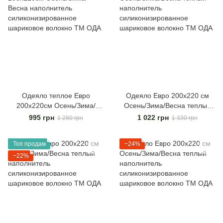
Одеяло теплое Евро
Одеяло Евро 200х220 см
200х220см Осень/Зима/
Осень/Зима/Весна теплый
Весна наполнитель
наполнитель
995 грн
1 022 грн
1 280 грн
1 330 грн
силиконизированное
силиконизированное
шариковое волокно ТМ ОДА
шариковое волокно ТМ ОДА
Топ продам
−24%
−22%