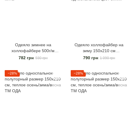
Одеяло зимнее на
Одеяло холлофайбер на
холлофайбере 500г/м
зиму 150х210 см
размер 150х210 см, цвет
антиаллергенное,
782 грн
790 грн
930 грн
1 090 грн
мята
односпальное, цвет синий
−28%
−28%