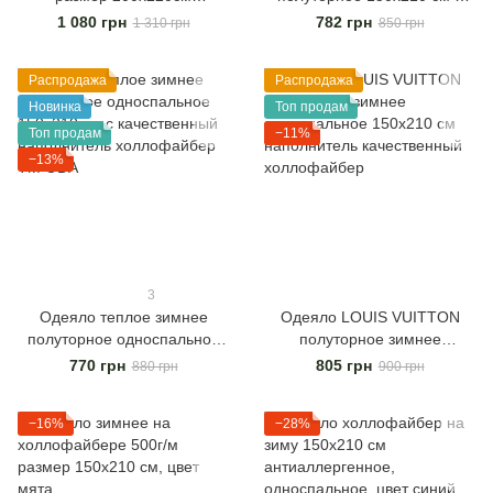
гипоаллергенное, с
качественный наполнитель
1 080 грн
782 грн
1 310 грн
850 грн
качественным
шарикового холлофайбера
наполнителем холлофайбер
Распродажа
Распродажа
ТМ "ОДА"
Новинка
Топ продам
Топ продам
−11%
−13%
3
Одеяло теплое зимнее
Одеяло LOUIS VUITTON
полуторное односпальное
полуторное зимнее
150х210 см с качественный
односпальное 150х210 см
770 грн
805 грн
880 грн
900 грн
наполнитель холлофайбер
наполнитель качественный
ТМ ODA
холлофайбер
−16%
−28%