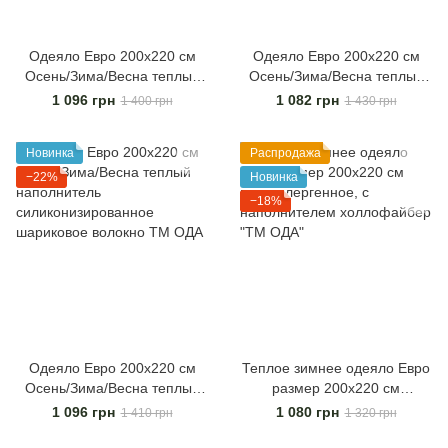
Одеяло Евро 200х220 см
Одеяло Евро 200х220 см
Осень/Зима/Весна теплый
Осень/Зима/Весна теплый
наполнитель
наполнитель
1 096 грн
1 082 грн
1 400 грн
1 430 грн
силиконизированное
силиконизированное
шариковое волокно ТМ ОДА
шариковое волокно ТМ ОДА
Новинка
Распродажа
−22%
Новинка
−18%
Одеяло Евро 200х220 см
Теплое зимнее одеяло Евро
Осень/Зима/Весна теплый
размер 200х220 см
наполнитель
гипоаллергенное, с
1 096 грн
1 080 грн
1 410 грн
1 320 грн
силиконизированное
наполнителем холлофайбер