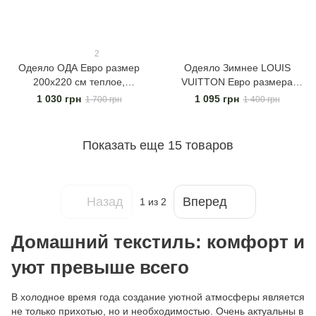
2
Одеяло ОДА Евро размер
Одеяло Зимнее LOUIS
200х220 см теплое,
VUITTON Евро размера
гипоаллергенное, на
200х220 см
1 030 грн
1 095 грн
1 700 грн
1 400 грн
холофайбере, цвет лаванда
гипоаллергенное, с
качественным
наполнителем
Показать еще 15 товаров
Назад
Вперед
1
из 2
Домашний текстиль: комфорт и
уют превыше всего
В холодное время года создание уютной атмосферы является
не только прихотью, но и необходимостью. Очень актуальны в