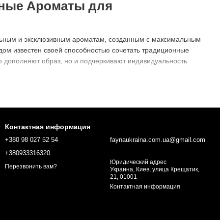
ные Ароматы для
льным и эксклюзивным ароматам, созданным с максимальным
дом известен своей способностью сочетать традиционные
 дополняют образ, но и подчеркивают индивидуальность
 Барроаем в Париже. С самого начала бренд стал символом
создать духи, которые отражают его личную философию и
Контактная информация
ятными для ношения, но и рассказывать собственную историю,
+380 98 027 52 54
faynaukraina.com.ua@gmail.com
ми, Marc-Antoine Barrois быстро получил международное
+380933316320
Юридический адрес
т создавать уникальные и сложные композиции, которые
Перезвонить вам?
Украина, Киев, улица Крещатик,
21, 01001
Контактная информация
ворят самых требовательных потребителей. Коллекция бренда
ристики: