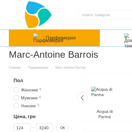
Перейти к основному контенту
Парфюмерия
Marc-Antoine Barrois
Главная
Парфюмерия
Marc-Antoine Barrois
Пол
4
Женские
4
Мужские
5
Унисекс
Acqua di
Цена, грн
Parma
От Цена, грн
До Цена, грн
OK