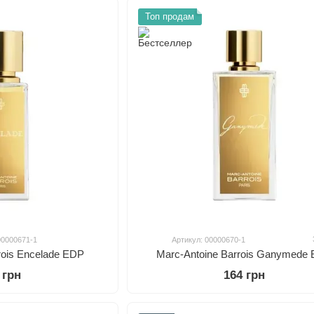
Топ продам
00000671-1
Артикул: 00000670-1
rois Encelade EDP
Marc-Antoine Barrois Ganymede
 грн
164 грн